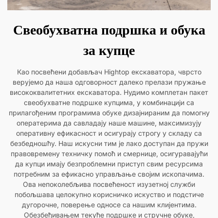
Свеобухватна подршка и обука
за купце
Као посвећени добављач Hightop екскаватора, чврсто
верујемо да наша одговорност далеко прелази пружање
висококвалитетних екскаватора. Нудимо комплетан пакет
свеобухватне подршке купцима, у комбинацији са
прилагођеним програмима обуке дизајнираним да помогну
оператерима да савладају наше машине, максимизују
оперативну ефикасност и осигурају строгу у складу са
безбедношћу. Наш искусни тим је лако доступан да пружи
правовремену техничку помоћ и смернице, осигуравајући
да купци имају безпроблемни приступ свим ресурсима
потребним за ефикасно управљање својим ископачима.
Ова непоколебљива посвећеност изузетној служби
побољшава целокупно корисничко искуство и подстиче
дугорочне, поверење односе са нашим клијентима.
Обезбеђивањем текуће подршке и стручне обуке,