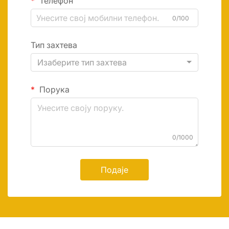
Телефон
0/100
Тип захтева
Изаберите тип захтева
Порука
0/1000
Подаје