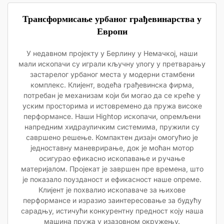
Трансформисање урбаног грађевинарства у
Европи
У недавном пројекту у Берлину у Немачкој, наши
мали ископачи су играли кључну улогу у претварању
застарелог урбаног места у модерни стамбени
комплекс. Клијент, водећа грађевинска фирма,
потребан је механизам који би могао да се креће у
уским просторима и истовремено да пружа високе
перформансе. Наши Hightop ископачи, опремљени
напредним хидрауличким системима, пружили су
савршено решење. Компактен дизајн омогућио је
једноставну маневрирање, док је моћан мотор
осигурао ефикасно ископавање и ручање
материјалом. Пројекат је завршен пре времена, што
је показало поузданост и ефикасност наше опреме.
Клијент је похвалио ископаваче за њихове
перформансе и изразио заинтересовање за будућу
сарадњу, истичући конкурентну предност коју наша
машина пружа у изазовном окружењу.