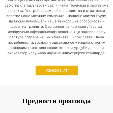
својој прилагодљивости различитим теренама и захтевима
пројекта. Употребљавамо обила средства и стратешко
вођство наше матичне компаније, Шандонг Хаитоп Групе,
да бисмо побољшали наше технолошке способности и
досег на тржиште. Ова синергија нам омогућава да
испоручимо најсавременија решења која задовољавају
растуће потребе наших клијената широм света. Наша
посвећеност изврсности одражава се у нашим строгим
процесима контроле квалитета, осигурајући да сваки
экскаватор испуњава највише индустријске стандарде.
УЗИМИ ЦИТ
Предности производа