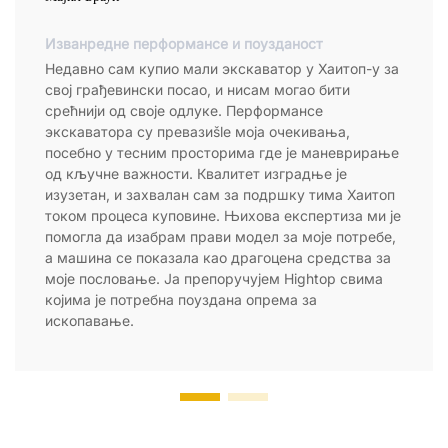
Изванредне перформансе и поузданост
Недавно сам купио мали экскаватор у Хаитоп-у за
свој грађевински посао, и нисам могао бити
срећнији од своје одлуке. Перформансе
экскаватора су превазиšle моја очекивања,
посебно у тесним просторима где је маневрирање
од кључне важности. Квалитет изградње је
изузетан, и захвалан сам за подршку тима Хаитоп
током процеса куповине. Њихова експертиза ми је
помогла да изабрам прави модел за моје потребе,
а машина се показала као драгоцена средства за
моје пословање. Ја препоручујем Hightop свима
којима је потребна поуздана опрема за
ископавање.