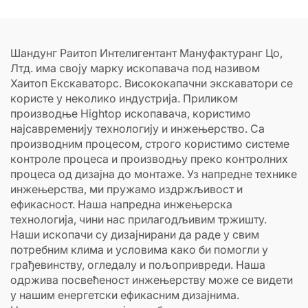
Шандунг Раитоп Интелигентант Мануфактуранг Цо,
Лтд. има своју марку ископавача под називом
Хаитоп Екскаваторс. Висококапачни экскаватори се
користе у неколико индустрија. Приликом
производње Hightop ископавача, користимо
најсавременију технологију и инжењерство. Са
производним процесом, строго користимо системе
контроле процеса и производњу преко контролних
процеса од дизајна до монтаже. Уз напредне технике
инжењерства, ми пружамо издржљивост и
ефикасност. Наша напредна инжењерска
технологија, чини нас прилагодљивим тржишту.
Наши ископачи су дизајнирани да раде у свим
потребним клима и условима како би помогли у
грађевинству, огледалу и пољопривреди. Наша
одржива посвећеност инжењерству може се видети
у нашим енергетски ефикасним дизајнима.