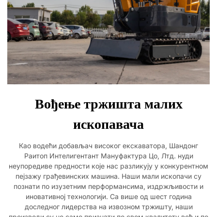
Вођење тржишта малих
ископавача
Као водећи добављач високог екскаватора, Шандонг
Раитоп Интелигентант Мануфактура Цо, Лтд. нуди
неупоредиве предности које нас разликују у конкурентном
пејзажу грађевинских машина. Наши мали ископачи су
познати по изузетним перформансима, издржљивости и
иновативној технологији. Са више од шест година
доследног лидерства на извозном тржишту, наши
производи су не само признати по свом квалитету већ и по