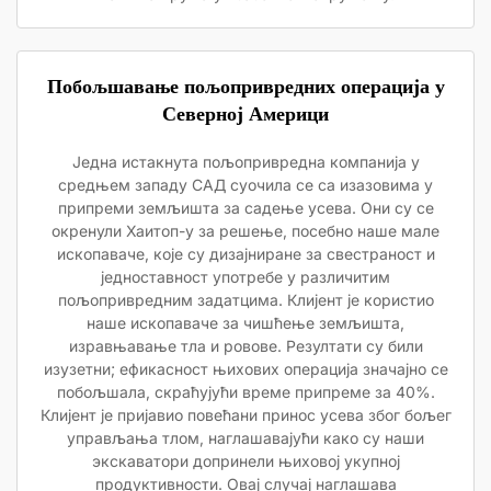
Побољшавање пољопривредних операција у
Северној Америци
Једна истакнута пољопривредна компанија у
средњем западу САД суочила се са изазовима у
припреми земљишта за садење усева. Они су се
окренули Хаитоп-у за решење, посебно наше мале
ископаваче, које су дизајниране за свестраност и
једноставност употребе у различитим
пољопривредним задатцима. Клијент је користио
наше ископаваче за чишћење земљишта,
изравњавање тла и ровове. Резултати су били
изузетни; ефикасност њихових операција значајно се
побољшала, скраћујући време припреме за 40%.
Клијент је пријавио повећани принос усева због бољег
управљања тлом, наглашавајући како су наши
экскаватори допринели њиховој укупној
продуктивности. Овај случај наглашава