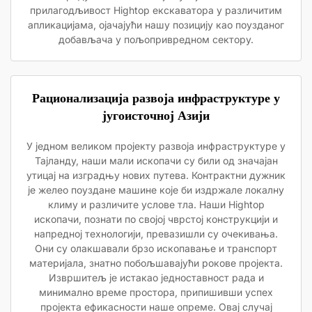
прилагодљивост Hightop екскаватора у различитим
апликацијама, ојачајући нашу позицију као поузданог
добављача у пољопривредном сектору.
Рационализација развоја инфраструктуре у
југоисточној Азији
У једном великом пројекту развоја инфраструктуре у
Тајланду, наши мали ископачи су били од значајан
утицај на изградњу нових путева. Контрактни дужник
је желео поуздане машине које би издржале локалну
климу и различите услове тла. Наши Hightop
ископачи, познати по својој чврстој конструкцији и
напредној технологији, превазишли су очекивања.
Они су олакшавали брзо ископавање и транспорт
материјала, знатно побољшавајући рокове пројекта.
Извршитељ је истакао једноставност рада и
минимално време простора, припишивши успех
пројекта ефикасности наше опреме. Овај случај