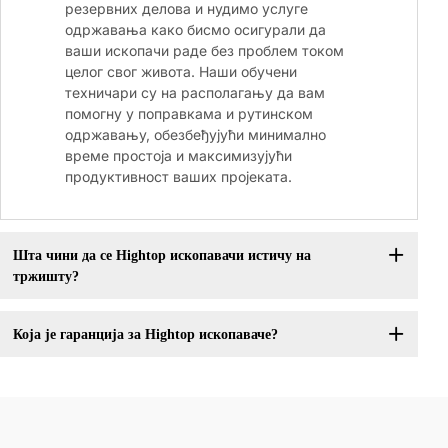
резервних делова и нудимо услуге
одржавања како бисмо осигурали да
ваши ископачи раде без проблем током
целог свог живота. Наши обучени
техничари су на располагању да вам
помогну у поправкама и рутинском
одржавању, обезбеђујући минимално
време простоја и максимизујући
продуктивност ваших пројеката.
Шта чини да се Hightop ископавачи истичу на
тржишту?
Која је гаранција за Hightop ископаваче?