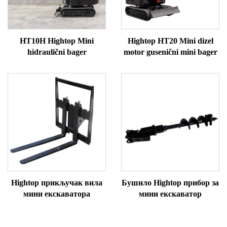
HT10H Hightop Mini
Hightop HT20 Mini dizel
hidraulični bager
motor gusenični mini bager
Hightop прикључак вила
Бушило Hightop прибор за
мини екскаватора
мини екскаватор