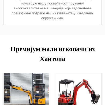
илуструје нашу посвећеност пружању
висококвалитетне машинерије која задовољава
специфичне потребе наших клијената у изазовним
окружењима.
Премијум мали ископачи из
Хаитопа