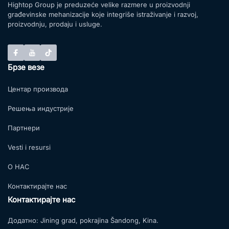
Hightop Group je preduzeće velike razmere u proizvodnji
građevinske mehanizacije koje integriše istraživanje i razvoj,
proizvodnju, prodaju i usluge.
Брзе везе
Центар производа
Решења индустрије
Партнери
Vesti i resursi
О НАС
Контактирајте нас
Контактирајте нас
Додатно:
Jining grad, pokrajina Šandong, Kina.