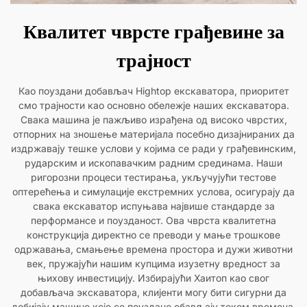
Квалитет чврсте грађевине за
трајност
Као поуздани добављач Hightop екскаватора, приоритет
смо трајности као основно обележје наших екскаватора.
Свака машина је пажљиво израђена од високо чврстих,
отпорних на зношење материјала посебно дизајнираних да
издржавају тешке услови у којима се ради у грађевинским,
рударским и ископавачким радним срединама. Наши
ригорозни процеси тестирања, укључујући тестове
оптерећења и симулације екстремних услова, осигурају да
свака екскаватор испуњава највише стандарде за
перформансе и поузданост. Ова чврста квалитетна
конструкција директно се преводи у мање трошкове
одржавања, смањење времена простора и дужи животни
век, пружајући нашим купцима изузетну вредност за
њихову инвестицију. Избирајући Хаитоп као свог
добављача экскаватора, клијенти могу бити сигурни да
добијају машине које се поуздано обављају током времена,