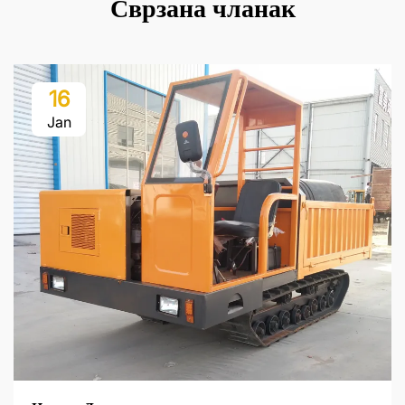
Сврзана чланак
16
Jan