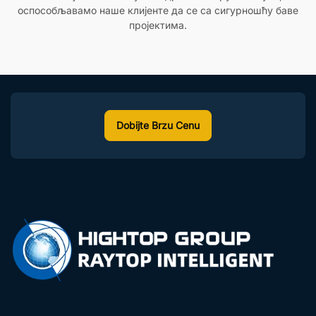
оспособљавамо наше клијенте да се са сигурношћу баве
пројектима.
Dobijte Brzu Cenu