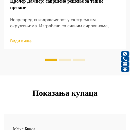
Цролер Дампер: савршено решење за тешке
превозе
Непревредна издржљивост у екстремним
окружењима. Изграђени са силним сировинама,
њихово чврсто тело издржава тешка оптерећења и
грубог терена рударства, кон...
Види више
Показања купаца
Мајкл Браун