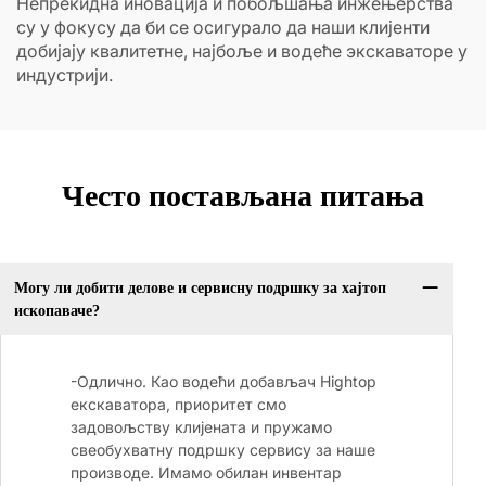
Непрекидна иновација и побољшања инжењерства
су у фокусу да би се осигурало да наши клијенти
добијају квалитетне, најбоље и водеће экскаваторе у
индустрији.
Често постављана питања
Могу ли добити делове и сервисну подршку за хајтоп
ископаваче?
-Одлично. Као водећи добављач Hightop
екскаватора, приоритет смо
задовољству клијената и пружамо
свеобухватну подршку сервису за наше
производе. Имамо обилан инвентар