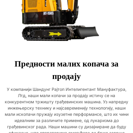
Предности малих копача за
продају
У компанији Шандунг Рајтоп Интелигентант Мануфактура,
Лтд, наши мали копачи за продају истичу се на
конкурентном тржишту грађевинских машина. Уз напредну
инжењерску технику и најсавременију технологију, наши
мали ископачи пружају изузетне перформансе, што их чини
идеалним за различите примене, од лукаризма до
грађевинског рада. Наши машини су дизајниране да буду
ефикасне, што оператерима омогућава да брже заврше