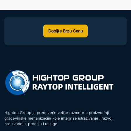
Dobijte Brzu Cenu
Hightop Group je preduzeće velike razmere u proizvodnji
građevinske mehanizacije koje integriše istraživanje i razvoj,
proizvodnju, prodaju i usluge.