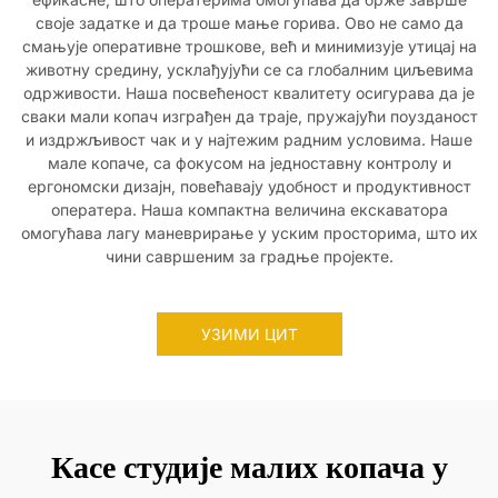
своје задатке и да троше мање горива. Ово не само да
смањује оперативне трошкове, већ и минимизује утицај на
животну средину, усклађујући се са глобалним циљевима
одрживости. Наша посвећеност квалитету осигурава да је
сваки мали копач изграђен да траје, пружајући поузданост
и издржљивост чак и у најтежим радним условима. Наше
мале копаче, са фокусом на једноставну контролу и
ергономски дизајн, повећавају удобност и продуктивност
оператера. Наша компактна величина екскаватора
омогућава лагу маневрирање у уским просторима, што их
чини савршеним за градње пројекте.
УЗИМИ ЦИТ
Касе студије малих копача у