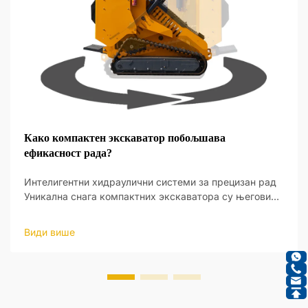
Како компактен экскаватор побољшава
ефикасност рада?
Интелигентни хидраулични системи за прецизан рад
Уникална снага компактних экскаватора су његови
интелигентни хидраулични системи, који пружају нови
ниво оперативне прецизности. Ови системи су
Види више
дизајнирани да реагују на улаз оператера и да праве
ажу...