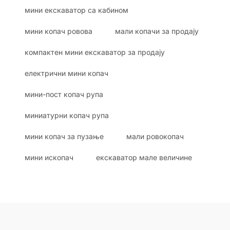
мини екскаватор са кабином
мини копач ровова
мали копачи за продају
компактен мини екскаватор за продају
електрични мини копач
мини-пост копач рупа
миниатурни копач рупа
мини копач за пузање
мали ровокопач
мини ископач
екскаватор мале величине