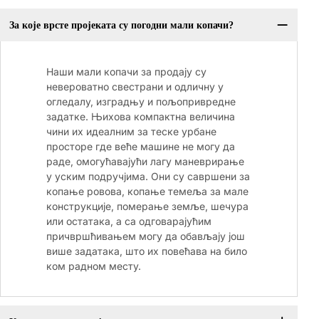
За које врсте пројеката су погодни мали копачи?
Наши мали копачи за продају су
невероватно свестрани и одличну у
огледалу, изградњу и пољопривредне
задатке. Њихова компактна величина
чини их идеалним за теске урбане
просторе где веће машине не могу да
раде, омогућавајући лагу маневрирање
у уским подручјима. Они су савршени за
копање ровова, копање темеља за мале
конструкције, померање земље, шечура
или остатака, а са одговарајућим
причвршћивањем могу да обављају још
више задатака, што их повећава на било
ком радном месту.