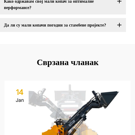
Како одржавам свој мали копач за оптималне
перформансе?
Да ли су мали копачи погодни за стамбене пројекте?
Сврзана чланак
14
Jan