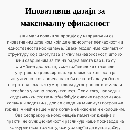
Иновативни дизајн за
максималну ефикасност
Наши мали копачи за продају су направљени са
иновативним дизајном који даје приоритет ефикасности и
једноставности коришћења. Сваки модел има компактну
структуру која омогућава агилну маневрисаност, што их
чини савршеним за тачна радна места као што су
стамбене дворишта, уске грађевинске стазе или
унутрашње реновирања. Ергономска контрола је
интуитивно постављена како би се повећала удобност
оператера, смањио умор током дугог радног времена и
повећала укупна продуктивност. Осим тога, напредни
хидраулички системи обезбеђују снажне перформансе
копања и подизања, док се сведе на минимум потрошња
горива, чинећи наше мале копаче ефикасним и еколошким.
Ова беспрекорна комбинација паметног дизајна и
практичне функционалности разликује наше производе на
конкурентном тржишту, осигуравајући да купци добију