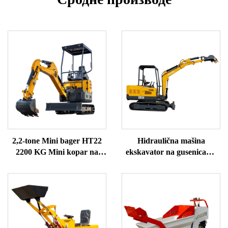
2,2-tone Mini bager HT22
Hidraulična mašina
2200 KG Mini kopar na
ekskavator na gusenicama
prodaju
HT30 mini ekskavator za
prodaju