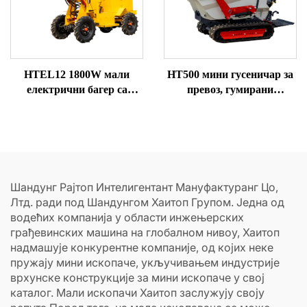
HTEL12 1800W мали
HT500 мини гусеничар за
електрични багер са
превоз, гумирани
точковима, мини багер са
самосови, думпер на
предњим укропом
продају
Шандунг Рајтоп Интелигентант Мануфактуранг Цо,
Лтд. ради под Шандунгом Хаитоп Групом. Једна од
водећих компанија у области инжењерских
грађевинских машина на глобалном нивоу, Хаитоп
надмашује конкурентне компаније, од којих неке
пружају мини ископаче, укључивањем индустрије
врхунске конструкције за мини ископаче у свој
каталог. Мали ископачи Хаитоп заслужују своју