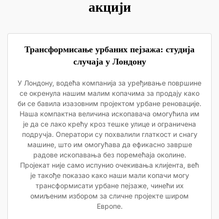
акцији
Трансформисање урбаних пејзажа: студија
случаја у Лондону
У Лондону, водећа компанија за уређивање површине
се окренула нашим малим копачима за продају како
би се бавила изазовним пројектом урбане реновације.
Наша компактна величина ископавача омогућила им
је да се лако крећу кроз тешке улице и ограничена
подручја. Оператори су похвалили глаткост и снагу
машине, што им омогућава да ефикасно заврше
радове ископавања без поремећаја околине.
Пројекат није само испунио очекивања клијента, већ
је такође показао како наши мали копачи могу
трансформисати урбане пејзаже, чинећи их
омиљеним избором за сличне пројекте широм
Европе.