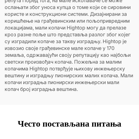
репута Поред тога, на мале ископаваче се може
ослањати због уноса купца о томе који се сировини
користе и конструкциони системи. Дизајнирани за
коришћење на грађевинским или пољопривредним
локацијама, мали копачи Hightop могу да прелазе
кроз разне поље што представља разлог због којег
су изградили копаче за такву изградњу. Hightop је
извозио своје грађевинске мале копаче у 170
земаља, одржавајући своју репутацију као најбољи
светски произвођач копача. Пожељна за малим
копачима Hightop потврђује њихову инжењерску
вештину и изградњу пионирских малих копача. Мали
копачи изградња пионирски инжењерски мали
копач број изградња вештина.
Често постављана питања