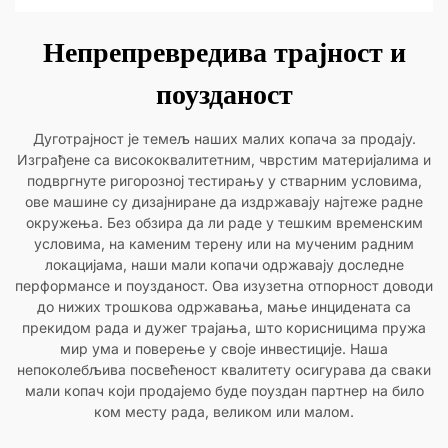
Непрепревредива трајност и
поузданост
Дуготрајност је темељ наших малих копача за продају.
Изграђене са висококвалитетним, чврстим материјалима и
подвргнуте ригорозној тестирању у стварним условима,
ове машине су дизајниране да издржавају најтеже радне
окружења. Без обзира да ли раде у тешким временским
условима, на каменим терену или на мученим радним
локацијама, наши мали копачи одржавају доследне
перформансе и поузданост. Ова изузетна отпорност доводи
до нижих трошкова одржавања, мање инцидената са
прекидом рада и дужег трајања, што корисницима пружа
мир ума и поверење у своје инвестиције. Наша
непоколебљива посвећеност квалитету осигурава да сваки
мали копач који продајемо буде поуздан партнер на било
ком месту рада, великом или малом.