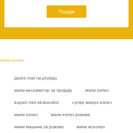
Подаје
мини копач
jazero mali na prodaju
мали екскаватор за продају
мали копач
kupeći mini ekskavator
супер микро копач
мали копач
мали копач ровова
мини машина за ровове
мини ископач