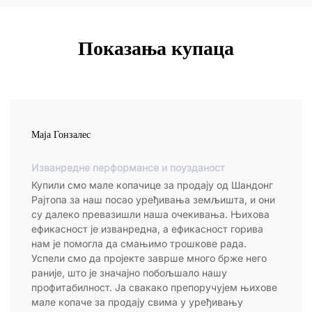
Показања купаца
Маја Гонзалес
Изванредне перформансе и поузданост
Купили смо мале копачице за продају од Шандонг
Рајтопа за наш посао уређивања земљишта, и они
су далеко превазишли наша очекивања. Њихова
ефикасност је изванредна, а ефикасност горива
нам је помогла да смањимо трошкове рада.
Успели смо да пројекте заврше много брже него
раније, што је значајно побољшало нашу
профитабилност. Ја свакако препоручујем њихове
мале копаче за продају свима у уређивању