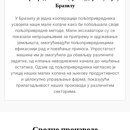
Бразилу
У Бразилу је једна кооперација пољопривредника
усвојила наше мале копаче како би побољшала своје
пољопривредне методе. Мали экскаватори су се
показали непроцењивим за припрему и одржавање
земљишта, омогућавајући пољопривредницима
ефикаснији рад и повећање приноса. Упростатост
машина им је омогућила да обављају различите
задатке, од копања наводнежних канала до чишћења
остатака. Одзив од пољопривредника нагласио је
утицај наших малих копача на њихову продуктивност
и целокупно управљање фарма, показујући
прилагодљивост наших производа у различитим
секторима.
Сродне производе