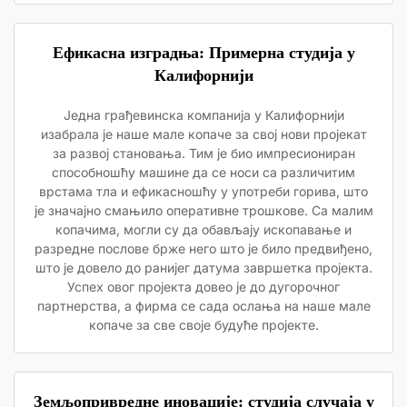
Ефикасна изградња: Примерна студија у
Калифорнији
Једна грађевинска компанија у Калифорнији
изабрала је наше мале копаче за свој нови пројекат
за развој становања. Тим је био импресиониран
способношћу машине да се носи са различитим
врстама тла и ефикасношћу у употреби горива, што
је значајно смањило оперативне трошкове. Са малим
копачима, могли су да обављају ископавање и
разредне послове брже него што је било предвиђено,
што је довело до ранијег датума завршетка пројекта.
Успех овог пројекта довео је до дугорочног
партнерства, а фирма се сада ослања на наше мале
копаче за све своје будуће пројекте.
Земљопривредне иновације: студија случаја у