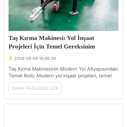
Taş Kırma Makinesi: Yol İnşaat
Projeleri İçin Temel Gereksinim
2026-06-09 18:06:39
Taş Kırma Makinesinin Modern Yol Altyapısındaki
Temel Rolü: Modern yol inşaat projeleri, temel
katmanlarda kullanılan malzemelerin kalitesi ve
DAHA FAZLASINI GÖR
tutarlılığı ile karakterize edilir. Proje yöneticileri
ve ağır inşaat mühendisleri küresel olarak...