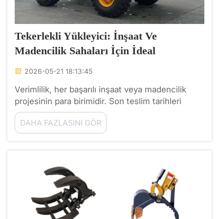
Tekerlekli Yükleyici: İnşaat Ve
Madencilik Sahaları İçin İdeal
2026-05-21 18:13:45
Verimlilik, her başarılı inşaat veya madencilik
projesinin para birimidir. Son teslim tarihleri
sıkışıkken ve arazi acımasızken, sahada bulunan
DAHA FAZLASINI GÖR
makineler ilerleme hızını belirler. Ağır ekipman
filosu arasında tekerlekli yükleyici, ...