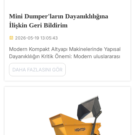
Mini Dumper'ların Dayanıklılığına
İlişkin Geri Bildirim
2026-05-19 13:05:43
Modern Kompakt Altyapı Makinelerinde Yapısal
Dayanıklılığın Kritik Önemi: Modern uluslararası
inşaat altyapısı geliştirme, peyzaj düzenleme ve
DAHA FAZLASINI GÖR
tarım sektörlerinde yüksek verimlilikte kompakt
makine küresel talebi...