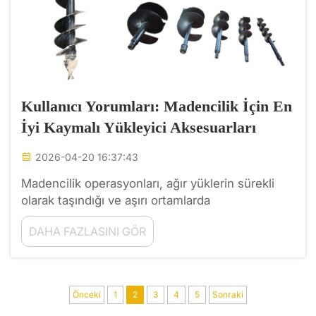
Kullanıcı Yorumları: Madencilik İçin En
İyi Kaymalı Yükleyici Aksesuarları
2026-04-20 16:37:43
Madencilik operasyonları, ağır yüklerin sürekli
olarak taşındığı ve aşırı ortamlarda
gerçekleştirilir. Güçleri ve çok yönlülükleri
DAHA FAZLASINI GÖR
nedeniyle kaydırma yükleyiciler, modern
madencilik operasyonlarında kritik öneme sahip
hale gelmiştir. Bu aksesuarlar, gerçek madencilik
operasyonlarında...
Önceki
1
2
3
4
5
Sonraki