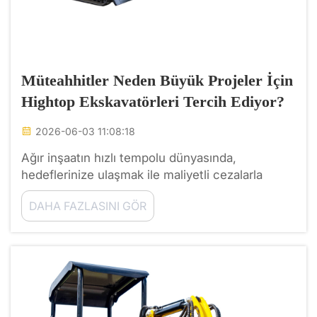
Müteahhitler Neden Büyük Projeler İçin
Hightop Ekskavatörleri Tercih Ediyor?
2026-06-03 11:08:18
Ağır inşaatın hızlı tempolu dünyasında,
hedeflerinize ulaşmak ile maliyetli cezalarla
karşılaşmak arasındaki fark genellikle sahada
DAHA FAZLASINI GÖR
kullanılan makinalara bağlıdır. Birçok saha
müdürünün ve deneyimli müteahhitin dikkati,
Hightop e...