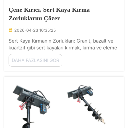
Çene Kırıcı, Sert Kaya Kırma
Zorluklarını Çözer
2026-04-23 10:35:25
Sert Kaya Kırmanın Zorlukları: Granit, bazalt ve
kuartzit gibi sert kayaları kırmak, kırma ve eleme
sektöründeki en zorlu kırma görevlerinden biridir.
DAHA FAZLASINI GÖR
Yüksek basınç dayanımları, aşındırıcılıkları ve
düzensiz tane yapısı nedeniyle...