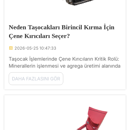
Neden Taşocakları Birincil Kırma İçin
Çene Kırıcıları Seçer?
2026-05-25 10:47:33
Taşocak İşlemlerinde Çene Kırıcıların Kritik Rolü:
Minerallerin işlenmesi ve agrega üretimi alanında
rekabetçi bir dünyada, birincil kırma ekipmanının
DAHA FAZLASINI GÖR
seçimi genellikle tüm işlemin başarısını belirler.
Taşocak sahipleri ve pro...