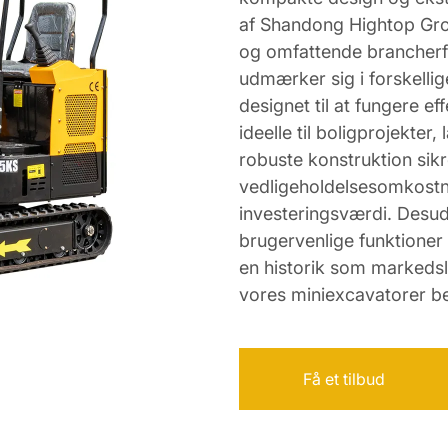
af Shandong Hightop Grou
og omfattende brancherfar
udmærker sig i forskelli
designet til at fungere ef
ideelle til boligprojekte
robuste konstruktion sikr
vedligeholdelsesomkostni
investeringsværdi. Desu
brugervenlige funktioner 
en historik som markedsle
vores miniexcavatorer be
Få et tilbud