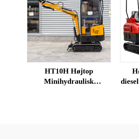
HT10H Højtop
H
Minihydraulisk
diese
gravemaskine