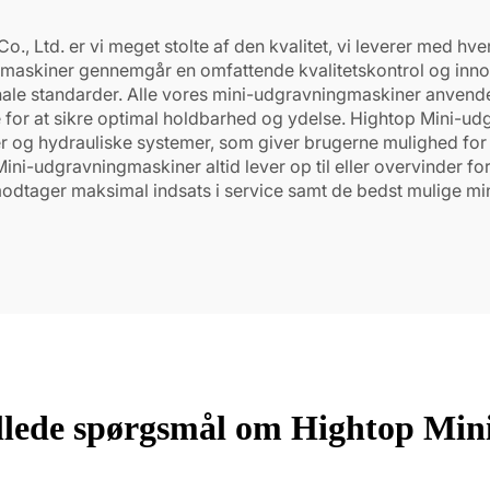
, Ltd. er vi meget stolte af den kvalitet, vi leverer med hve
askiner gennemgår en omfattende kvalitetskontrol og innovat
le standarder. Alle vores mini-udgravningmaskiner anvende
or at sikre optimal holdbarhed og ydelse. Hightop Mini-udg
og hydrauliske systemer, som giver brugerne mulighed for at
Mini-udgravningmaskiner altid lever op til eller overvinder
e modtager maksimal indsats i service samt de bedst mulige m
illede spørgsmål om Hightop Min