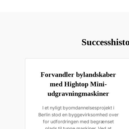
Successhist
Forvandler bylandskaber
med Hightop Mini-
udgravningmaskiner
I et nyligt byomdannelsesprojekt i
Berlin stod en byggevirksomhed over
for udfordringen med begrænset
plads til tunge maskiner. Ved at