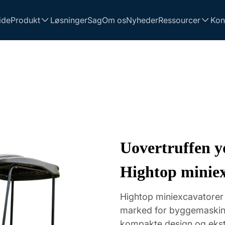
ide
Produkt
Løsninger
Sag
Om os
Nyheder
Ressourcer
Kon
Uovertruffen yd
Hightop minie
Hightop miniexcavatorer 
marked for byggemaskine
kompakte design og ekst