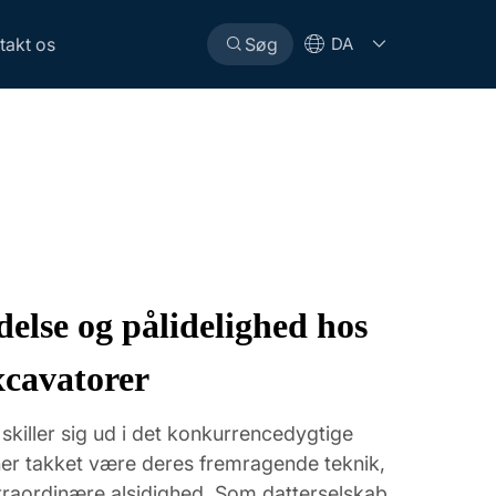
takt os
Søg
DA
else og pålidelighed hos
xcavatorer
skiller sig ud i det konkurrencedygtige
r takket være deres fremragende teknik,
raordinære alsidighed. Som datterselskab