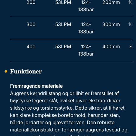
200
53LPM
124-
200mm
10
138bar
300
53LPM
124-
300mm
10
138bar
400
53LPM
124-
400mm
8
138bar
Funktioner
Fremragende materiale
Augrens kerndrillstang og drillbit er fremstillet af
højstyrke legeret stål, hvilket giver ekstraordinær
slidstyrke og torsionsstyrke. Dette sikrer, at tilhøret
kan klare komplekse boreforhold, herunder sten,
hårde jordarter og ujævnt terræn. Den robuste
materiallekonstruktion forlænger augrens levetid og