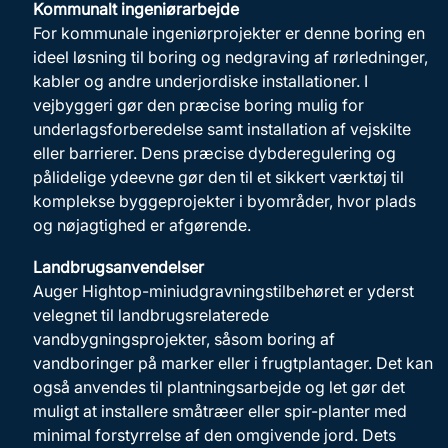
Kommunalt ingeniørarbejde
For kommunale ingeniørprojekter er denne boring en
ideel løsning til boring og nedgraving af rørledninger,
kabler og andre underjordiske installationer. I
vejbyggeri gør den præcise boring mulig for
underlagsforberedelse samt installation af vejskilte
eller barrierer. Dens præcise dybderegulering og
pålidelige ydeevne gør den til et sikkert værktøj til
komplekse byggeprojekter i byområder, hvor plads
og nøjagtighed er afgørende.
Landbrugsanvendelser
Auger Hightop-miniudgravningstilbehøret er yderst
velegnet til landbrugsrelaterede
vandbygningsprojekter, såsom boring af
vandboringer på marker eller i frugtplantager. Det kan
også anvendes til plantningsarbejde og let gør det
muligt at installere småtræer eller spir-planter med
minimal forstyrrelse af den omgivende jord. Dets