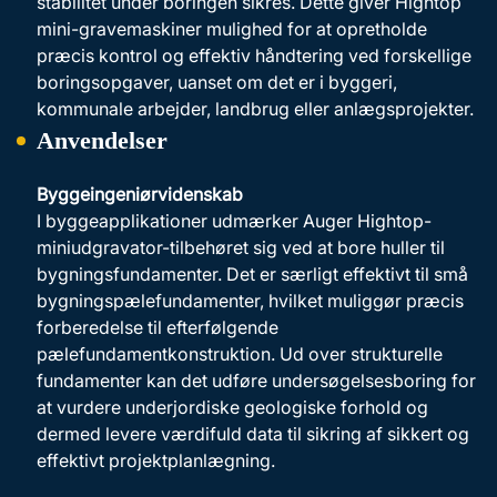
stabilitet under boringen sikres. Dette giver Hightop
mini-gravemaskiner mulighed for at opretholde
præcis kontrol og effektiv håndtering ved forskellige
boringsopgaver, uanset om det er i byggeri,
kommunale arbejder, landbrug eller anlægsprojekter.
Anvendelser
Byggeingeniørvidenskab
I byggeapplikationer udmærker Auger Hightop-
miniudgravator-tilbehøret sig ved at bore huller til
bygningsfundamenter. Det er særligt effektivt til små
bygningspælefundamenter, hvilket muliggør præcis
forberedelse til efterfølgende
pælefundamentkonstruktion. Ud over strukturelle
fundamenter kan det udføre undersøgelsesboring for
at vurdere underjordiske geologiske forhold og
dermed levere værdifuld data til sikring af sikkert og
effektivt projektplanlægning.