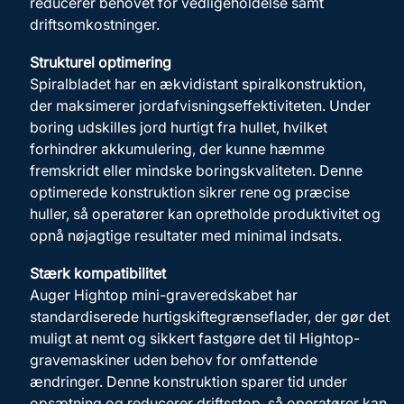
reducerer behovet for vedligeholdelse samt
driftsomkostninger.
Strukturel optimering
Spiralbladet har en ækvidistant spiralkonstruktion,
der maksimerer jordafvisningseffektiviteten. Under
boring udskilles jord hurtigt fra hullet, hvilket
forhindrer akkumulering, der kunne hæmme
fremskridt eller mindske boringskvaliteten. Denne
optimerede konstruktion sikrer rene og præcise
huller, så operatører kan opretholde produktivitet og
opnå nøjagtige resultater med minimal indsats.
Stærk kompatibilitet
Auger Hightop mini-graveredskabet har
standardiserede hurtigskiftegrænseflader, der gør det
muligt at nemt og sikkert fastgøre det til Hightop-
gravemaskiner uden behov for omfattende
ændringer. Denne konstruktion sparer tid under
opsætning og reducerer driftsstop, så operatører kan