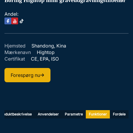
Boring Hightop mini graveudgravningstilbehør
Andel:
Hjemsted
Shandong, Kina
Mærkenavn
Hightop
Certifikat
CE, EPA, ISO
Forespørg nu
Produktbeskrivelse
Anvendelser
Parametre
Funktioner
Fordele