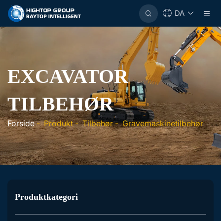
DA
EXCAVATOR
TILBEHØR
Forside
-
Produkt
-
Tilbehør
-
Gravemaskinetilbehør
Produktkategori