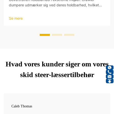
dumpere udmærker sig ved deres holdbarhed, hvilket
gør dem perfekte til de hårde forhold. Bygget med
materialer af høj styrke tåler deres robuste krop tunge
Se mere
laster og vanskeligt terræn i mining-, bygge- og
anlægsbranchen.
Hvad vores kunder siger om vores
skid steer-læssertilbehør
Caleb Thomas