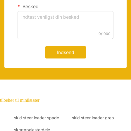
Besked
0/1000
Indsend
tilbehør til minilæsser
skid steer loader spade
skid steer loader greb
skræppelasterdele