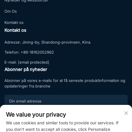
Nyheder og Ressourcer
Om Os
Kontakt os
Kontakt os
Adresse:
Jining-by, Shandong-provinsen, Kina.
Telefon:
+86-18162052962
E-mail:
[email protected]
Abonner på nyheder
Abonner på vores e-mails for at få seneste produktinformation og
opdateringer fra branche
We value your privacy
Tilmeld
We use cookies and similar tools to provide our services. If
Tilmeld dig vores abonnementsliste og nyd eksklusive tilbud samt
you don't want to accept all cookies, click Personalize