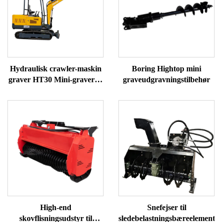
Hydraulisk crawler-maskin
Boring Hightop mini
graver HT30 Mini-graver til
graveudgravningstilbehør
salg
High-end
Snefejser til
skovflisningsudstyr til
sledebelastningsbæreelementer