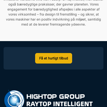
også bæredygtige praksisser, der gavner planeten. Vores
engagement for bæredygtighed afspejles i alle aspekter af
vores virksomhed – fra design til fremstilling – og sikrer, at
vores maskiner har en positiv indvirkning på miljøet, samtidig
med at de leverer fremragende ydeevne.
Få et hurtigt tilbud