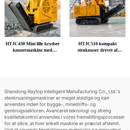
HTJC430 Mini lille krydser
HTJC510 kompakt
knusermaskine med
stenknuser drevet af
benzin-/dieselmotorer
dieselmotor
Shandong Raytop Intelligent Manufacturing Co., Ltd.'s
stenknusningsmaskiner er meget alsidige og kan
anvendes inden for bygge-, minedrifts- og
genbrugssektoren. Avanceret teknologi og streng
kvalitetskontrol anvendes i vores fremstillingsprocesser
for at sikre, at hver enkelt maskine er præcist afstemt.
Ved at anvende førsteklasses materialer og innovative