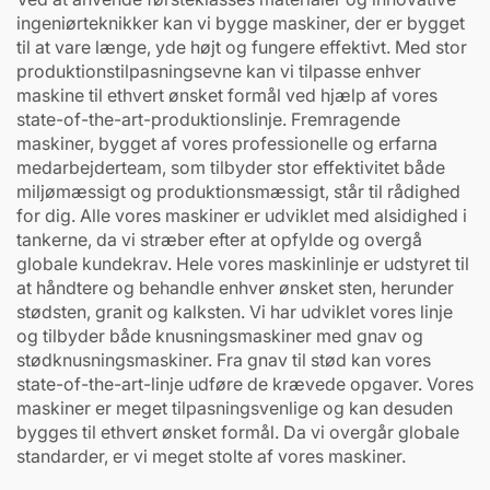
ingeniørteknikker kan vi bygge maskiner, der er bygget
til at vare længe, yde højt og fungere effektivt. Med stor
produktionstilpasningsevne kan vi tilpasse enhver
maskine til ethvert ønsket formål ved hjælp af vores
state-of-the-art-produktionslinje. Fremragende
maskiner, bygget af vores professionelle og erfarna
medarbejderteam, som tilbyder stor effektivitet både
miljømæssigt og produktionsmæssigt, står til rådighed
for dig. Alle vores maskiner er udviklet med alsidighed i
tankerne, da vi stræber efter at opfylde og overgå
globale kundekrav. Hele vores maskinlinje er udstyret til
at håndtere og behandle enhver ønsket sten, herunder
stødsten, granit og kalksten. Vi har udviklet vores linje
og tilbyder både knusningsmaskiner med gnav og
stødknusningsmaskiner. Fra gnav til stød kan vores
state-of-the-art-linje udføre de krævede opgaver. Vores
maskiner er meget tilpasningsvenlige og kan desuden
bygges til ethvert ønsket formål. Da vi overgår globale
standarder, er vi meget stolte af vores maskiner.