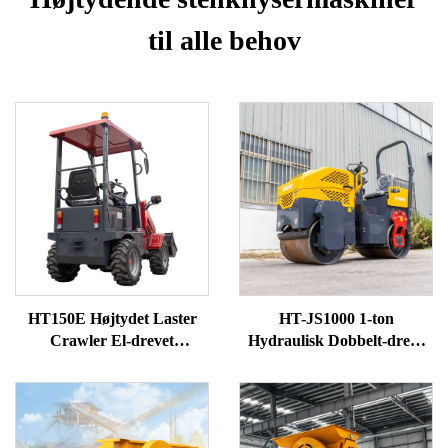
til alle behov
HT150E Højtydet Laster
HT-JS1000 1-ton
Crawler El-drevet
Hydraulisk Dobbelt-drevs
Forendshjullaster
Vejvals