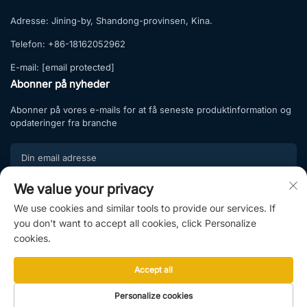
Adresse:
Jining-by, Shandong-provinsen, Kina.
Telefon:
+86-18162052962
E-mail:
[email protected]
Abonner på nyheder
Abonner på vores e-mails for at få seneste produktinformation og
opdateringer fra branche
We value your privacy
Tilmeld
We use cookies and similar tools to provide our services. If
Tilmeld dig vores abonnementsliste og nyd eksklusive tilbud samt
you don't want to accept all cookies, click Personalize
professionel rådgivning.
cookies.
Accept all
Copyright © 2025 af Shandong Hightop Group & Shandong Raytop
Personalize cookies
Intelligent Manufacturing Co., Ltd. |
Privatlivspolitik