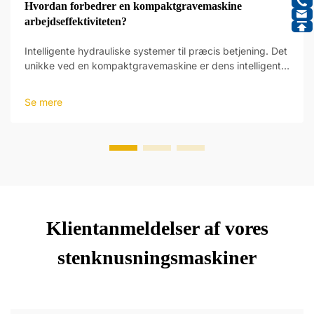
Hvordan forbedrer en kompaktgravemaskine
arbejdseffektiviteten?
Intelligente hydrauliske systemer til præcis betjening. Det
unikke ved en kompaktgravemaskine er dens intelligente
hydrauliske systemer, som giver et nyt niveau af
driftspræcision. Disse systemer er designet til at reagere
Se mere
på operatørens input og foretage justeringer...
Klientanmeldelser af vores
stenknusningsmaskiner