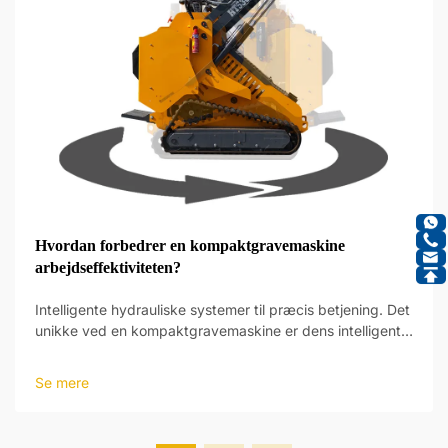
Hvordan forbedrer en kompaktgravemaskine
arbejdseffektiviteten?
Intelligente hydrauliske systemer til præcis betjening. Det
unikke ved en kompaktgravemaskine er dens intelligente
hydrauliske systemer, som giver et nyt niveau af
driftspræcision. Disse systemer er designet til at reagere
Se mere
på operatørens input og foretage justeringer...