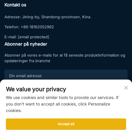
Kontakt os
Adresse:
Jining-by, Shandong-provinsen, Kina.
Telefon:
+86-18162052962
E-mail:
[email protected]
Abonner på nyheder
Abonner på vores e-mails for at få seneste produktinformation og
opdateringer fra branche
We value your privacy
Tilmeld
We use cookies and similar tools to provide our services. If
Tilmeld dig vores abonnementsliste og nyd eksklusive tilbud samt
you don't want to accept all cookies, click Personalize
professionel rådgivning.
cookies.
Accept all
Copyright © 2025 af Shandong Hightop Group & Shandong Raytop