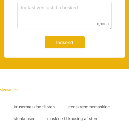
0/1000
Indsend
stensmilser
krusermaskine til sten
stenskræmmemaskine
stenknuser
maskine til knusing af sten