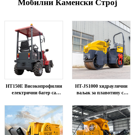
Мобилни Каменски Строј
HT150E Високопрофилни
HT-JS1000 хидраулични
електрични багер са
ваљак за плавотину са
предњим точковима
двоструким погоном,
капацитета 1 тон