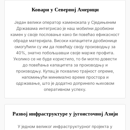
Ковари у Северној Америци
Један велики оператор каменокапа у Сједињеним
Државама интегрисао је наш мобилни дробиони
камен у своје пословање како би повећао ефикасност
обраде материјала. Високи капацитети дробионице
омогућили су им да повећају своју производњу за
40%, знатно побољшавши своје марже профита.
Уколико се не буде користило, то би могло довести
до повећања капацитета за производњу и
производњу. Купац је похвалио трајност опреме,
напомињући минимално време простора и
одржавање, што је додатно допринело њиховом
оперативном успеху.
Развој инфраструктуре у југоисточној Азији
У једном великог инфраструктурног пројекта у