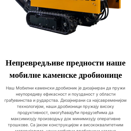
Непревредљиве предности наше
мобилне каменске дробионице
Наш Мобилни каменски дробионик је дизајниран да пружи
неупоредиву ефикасност и поузданост у области
грађевинства и рударства. Дизајнирани са најсавременијом
технологијом, наши дробионици пружају високу
продуктивност, омогућавајући предузећима да
максимизују производњу док минимизују оперативне
трошкове. Са јаком конструкцијом и висококвалитетним
материјалима, наши мобилни дробионици камена