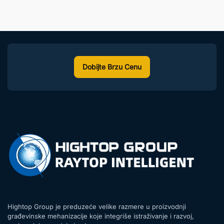
Dobijte Brzu Cenu
Hightop Group je preduzeće velike razmere u proizvodnji
građevinske mehanizacije koje integriše istraživanje i razvoj,