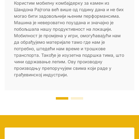
Користим мобилну комбајдерку за камен из
Шандона Рајтопа већ више од годину дана и не бих
могао бити задовољнији њеним перформансима.
Машина је невероватно поуздана и значајно је
побољшала нашу продуктивност на локацији.
Мобилност је промјена у игри, омогућавајући нам
да обрађујемо материјале тамо где нам је
потребно, штедећи нам време и трошкове
транспорта. Такође је изузетна подршка тима, што
чини одржавање лепим. Ову производну
производњу препоручујем свима који раде у
грађевинској индустрији.