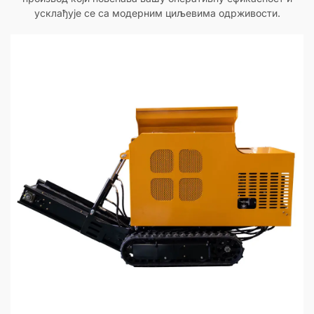
усклађује се са модерним циљевима одрживости.