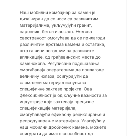
Наш мобилни комбајнер за камен је
дизајниран да се носи са различитим
материјалима, укључујући гранит,
варовник, бетон и асфалт. Његова
свестраност омогућава да се прилагоди
различитим врстама камена и остатака,
што га чини погодним за различите
апликације, од грађевинских места до
каменокопа. Регулисане подешавања
омогућавају оператерима да прилагоде
величину излаза, осигурајући да
сломљени материјал испуњава
специфичне захтеве пројекта. Ова
флексибилност је од кључне важности за
индустрије које захтевају прецизне
спецификације материјала,
омогућавајући ефикасну рециклирање и
репродуцирање материјала. Улагајући у
наш мобилни дробионик камена, можете
осигурати да имате способност да