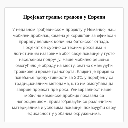
Пројекат градње градова у Европи
У недавном грађевинском пројекту у Немачкој, наш
мобилни дробилац камена је коришћен за ефикасан
прераду великих количина бетонског отпада.
Пројекат се суочио са тесним роковима и
логистичким изазовима због своје локације у густо
насељеном подручју. Наше мобилно решење
омогућило је обраду на месту, знатно смањујући
трошкове и време транспорта. Клијент је пријавио
повећање продуктивности за 30% у поређењу са
традиционалним методама, што им омогућава да
заврше пројекат пре рока. Универзалност наше
мобилне каменске дробице показала се
непроцењивом, прилагођавајући се различитим
материјалима и условима локације, показујући своју
ефикасност у урбаним окружењима.