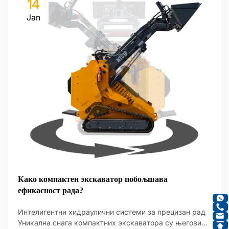
14
Jan
Како компактен экскаватор побољшава
ефикасност рада?
Интелигентни хидраулични системи за прецизан рад
Уникална снага компактних экскаватора су његови