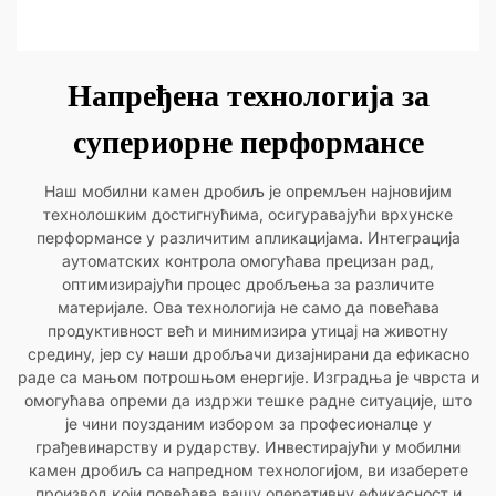
Напређена технологија за
супериорне перформансе
Наш мобилни камен дробиљ је опремљен најновијим
технолошким достигнућима, осигуравајући врхунске
перформансе у различитим апликацијама. Интеграција
аутоматских контрола омогућава прецизан рад,
оптимизирајући процес дробљења за различите
материјале. Ова технологија не само да повећава
продуктивност већ и минимизира утицај на животну
средину, јер су наши дробљачи дизајнирани да ефикасно
раде са мањом потрошњом енергије. Изградња је чврста и
омогућава опреми да издржи тешке радне ситуације, што
је чини поузданим избором за професионалце у
грађевинарству и рударству. Инвестирајући у мобилни
камен дробиљ са напредном технологијом, ви изаберете
производ који повећава вашу оперативну ефикасност и