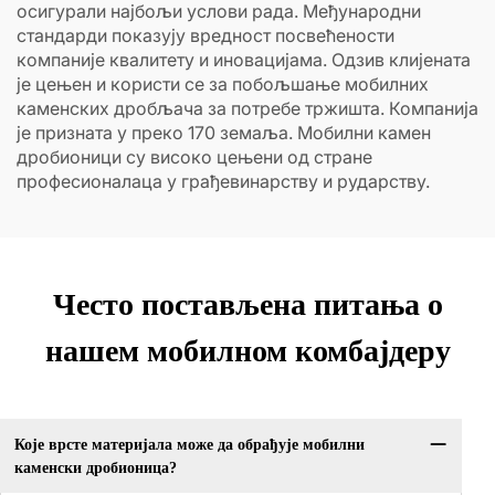
осигурали најбољи услови рада. Међународни
стандарди показују вредност посвећености
компаније квалитету и иновацијама. Одзив клијената
је цењен и користи се за побољшање мобилних
каменских дробљача за потребе тржишта. Компанија
је призната у преко 170 земаља. Мобилни камен
дробионици су високо цењени од стране
професионалаца у грађевинарству и рударству.
Често постављена питања о
нашем мобилном комбајдеру
Које врсте материјала може да обрађује мобилни
каменски дробионица?