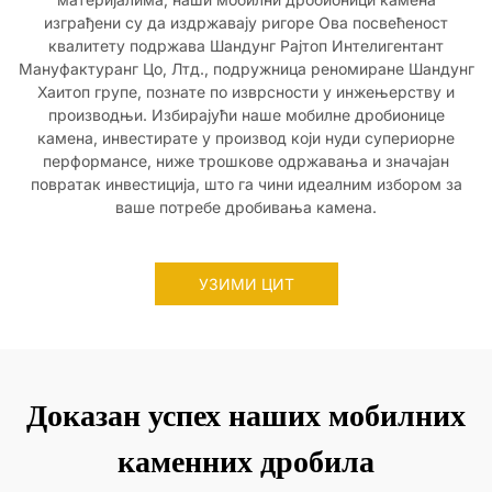
изграђени су да издржавају ригоре Ова посвећеност
квалитету подржава Шандунг Рајтоп Интелигентант
Мануфактуранг Цо, Лтд., подружница реномиране Шандунг
Хаитоп групе, познате по изврсности у инжењерству и
производњи. Избирајући наше мобилне дробионице
камена, инвестирате у производ који нуди супериорне
перформансе, ниже трошкове одржавања и значајан
повратак инвестиција, што га чини идеалним избором за
ваше потребе дробивања камена.
УЗИМИ ЦИТ
Доказан успех наших мобилних
каменних дробила