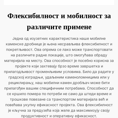
Флексибилност и мобилност за
различите примене
Једна од изузетних карактеристика наше мобилне
каменске дробнице је њена несрављива флексибилност и
покретљивост. Ова опрема се лако може транспортовати
на различите радне локације, што омогућава обраду
материјала на месту. Ова способност је посебно корисна за
пројекте који захтевају брзо време завршетка и
прилагодљивост променљивим условима. Било да радите у
градској изградњи, удаљеним каменоломницима или у
рециклирању, наш мобилни камен дробљач може бити
прилагођен вашим специфичним потребама. Способност да
се кршило помера по потреби не само да штеди време и
трошкове повезане са транспортом материјала већ и
повећава укупну ефикасност пројекта. Ова флексибилност
је кључна за предузећа која желе да максимизују своју
продуктивност и оперативну ефикасност.