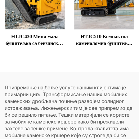
HTJC430 Мини мала
HTJC510 Компактна
бушитељка са бензинским
каменоломна бушитељка
/ дизел моторима
на дизел погон
Припремање најбоље услуге нашим клијентима је
примарни циљ. Трансформисање наших мобилних
каменских дробљача почиње развојем солидног
истраживања. Инжењерски тим је све припремио да
би се решило питање. Тешки материјали се користе
за мобилне каменске кршере како би преживели
захтеве за тешке примене. Контрола квалитета има
мобилне каменске кршере које су строге да би се