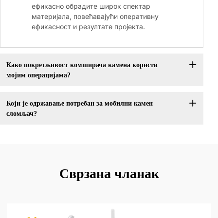
ефикасно обрадите широк спектар
материјала, повећавајући оперативну
ефикасност и резултате пројекта.
Како покретљивост комширача камена користи
мојим операцијама?
Који је одржавање потребан за мобилни камен
сломљач?
Сврзана чланак