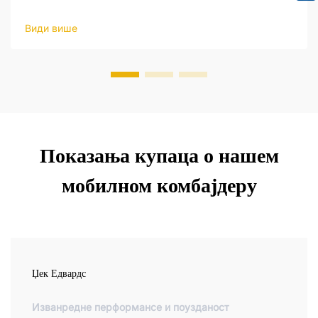
интелигентни хидраулични системи, који пружају нови
ниво оперативне прецизности. Ови системи су
Види више
дизајнирани да реагују на улаз оператера и да праве
ажу...
Показања купаца о нашем
мобилном комбајдеру
Џек Едвардс
Изванредне перформансе и поузданост