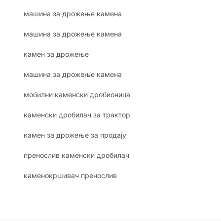
машина за дрожење камена
машина за дрожење камена
камен за дрожење
машина за дрожење камена
мобилни каменски дробионица
каменски дробилач за трактор
камен за дрожење за продају
пренослив каменски дробилач
каменокршивач пренослив