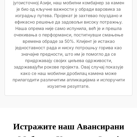
југоисточној Азији, наш мобилни комбајнер за камен
је био од кључне важности у обради варовика за
изградњу путева. Пројекат је захтевао поуздано и
ефикасно решење да задовољи високу потражњу.
Наша опрема није само испунила, већ је и прешла
очекивања о перформанси, постигнувши смањење
времена обраде за 50%. Клијент је истакао
једноставност рада и ниску потрошњу горива као
значајне предности, што им је помогло да се
придржавају својих циљева одрживости,
задржавајући рокове пројекта. Овај случај показује
како се наш мобилни дробилац камена може
прилагодити различитим апликацијама и испоручити
изузетне резултате.
Истражите наш Авансирани