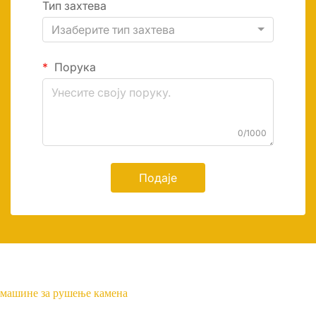
Тип захтева
Изаберите тип захтева
Порука
0/1000
Подаје
машине за рушење камена