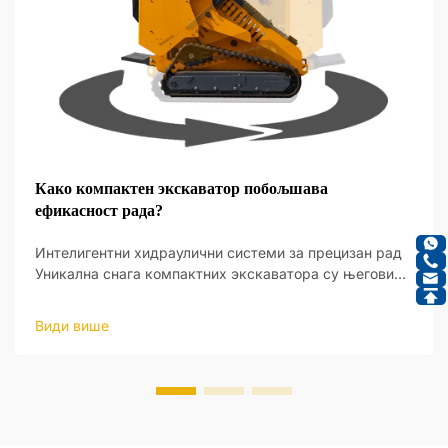
Како компактен экскаватор побољшава
ефикасност рада?
Интелигентни хидраулични системи за прецизан рад
Уникална снага компактних экскаватора су његови
интелигентни хидраулични системи, који пружају нови
ниво оперативне прецизности. Ови системи су
Види више
дизајнирани да реагују на улаз оператера и да праве
ажу...