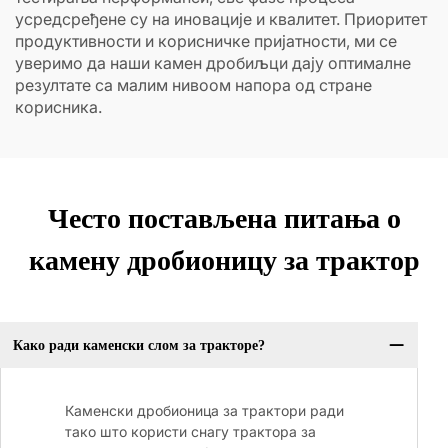
усредсређене су на иновације и квалитет. Приоритет
продуктивности и корисничке пријатности, ми се
уверимо да наши камен дробиљци дају оптималне
резултате са малим нивоом напора од стране
корисника.
Често постављена питања о
камену дробионицу за трактор
Како ради каменски слом за тракторе?
Каменски дробионица за трактори ради
тако што користи снагу трактора за