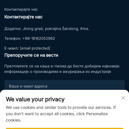
Контактирајте нас
Контактирајте нас
Додатно:
Jining grad, pokrajina Šandong, Kina.
Телефон:
+86-18162052962
Е-маил:
[email protected]
Препоручите се на вести
Претплатите се на наша е-писма да бисте добијали најновије
информације о производима и ажурирања из индустрије
We value your privacy
Подпишите се
We use cookies and similar tools to provide our services. If
Придружите се нашој листи претплате и уживајте у
you don't want to accept all cookies, click Personalize
ексклузивним понудама и стручним саветима.
cookies.