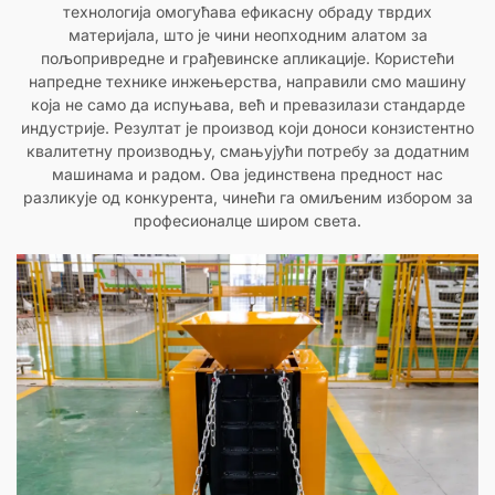
технологија омогућава ефикасну обраду тврдих
материјала, што је чини неопходним алатом за
пољопривредне и грађевинске апликације. Користећи
напредне технике инжењерства, направили смо машину
која не само да испуњава, већ и превазилази стандарде
индустрије. Резултат је производ који доноси конзистентно
квалитетну производњу, смањујући потребу за додатним
машинама и радом. Ова јединствена предност нас
разликује од конкурента, чинећи га омиљеним избором за
професионалце широм света.