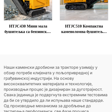
HTJC430 Мини мала
HTJC510 Компактна
бушитељка са бензинским
каменоломна бушитељка
/ дизел моторима
на дизел погон
Наши каменски дробиони за тракторе узимају у
обзир потребе клијената у пољопривредној и
грађевинској индустрији. На основу
висококвалитетних материјала и технологије,
производњи процес је дизајниран за дуготрајност.
Свака јединица је подвргнута екстремним тестовима
да би се утврдило да ли испуњава наше стандарде.
Од производње механизма за дробљење до
тестирања перформанси, све фазе процеса