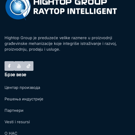
Hightop Group je preduzeće velike razmere u proizvodnji
građevinske mehanizacije koje integriše istraživanje i razvoj,
proizvodnju, prodaju i usluge.
Брзе везе
Центар производа
Решења индустрије
Партнери
Vesti i resursi
О НАС