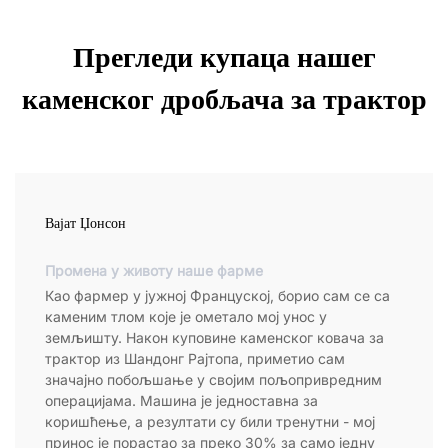
Прегледи купаца нашег
каменског дробљача за трактор
Вајат Џонсон
Промена у животу наше фарме
Као фармер у јужној Француској, борио сам се са
каменим тлом које је ометало мој унос у
земљишту. Након куповине каменског ковача за
трактор из Шандонг Рајтопа, приметио сам
значајно побољшање у својим пољопривредним
операцијама. Машина је једноставна за
коришћење, а резултати су били тренутни - мој
принос је порастао за преко 30% за само једну