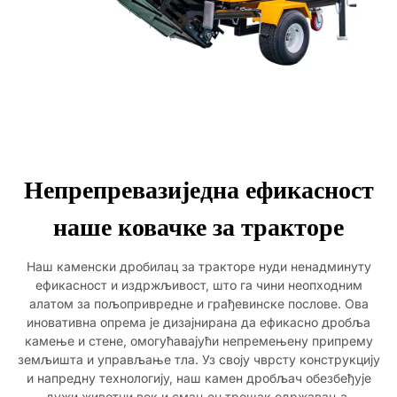
Непрепревазиједна ефикасност
наше ковачке за тракторе
Наш каменски дробилац за тракторе нуди ненадминуту
ефикасност и издржљивост, што га чини неопходним
алатом за пољопривредне и грађевинске послове. Ова
иновативна опрема је дизајнирана да ефикасно дробља
камење и стене, омогућавајући непремењену припрему
земљишта и управљање тла. Уз своју чврсту конструкцију
и напредну технологију, наш камен дробљач обезбеђује
дужи животни век и смањен трошак одржавања.