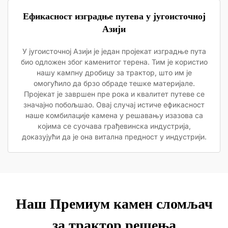
Ефикасност изградње путева у југоисточној
Азији
У југоисточној Азији је један пројекат изградње пута
био одложен због каменитог терена. Тим је користио
нашу кампну дробицу за трактор, што им је
омогућило да брзо обраде тешке материјале.
Пројекат је завршен пре рока и квалитет путеве се
значајно побољшао. Овај случај истиче ефикасност
наше комбилације камена у решавању изазова са
којима се суочава грађевинска индустрија,
доказујући да је она витална предност у индустрији.
Наш Премиум камен сломљач
за трактор решења