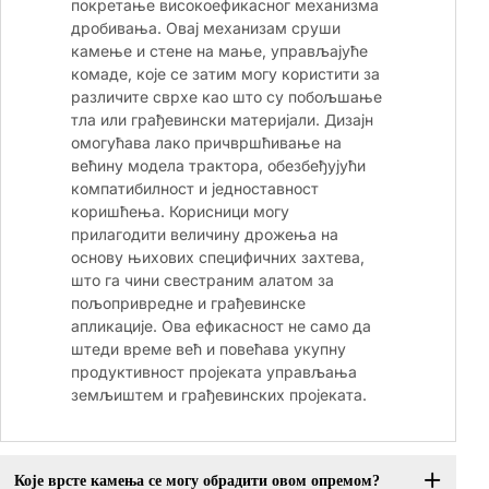
покретање високоефикасног механизма
дробивања. Овај механизам сруши
камење и стене на мање, управљајуће
комаде, које се затим могу користити за
различите сврхе као што су побољшање
тла или грађевински материјали. Дизајн
омогућава лако причвршћивање на
већину модела трактора, обезбеђујући
компатибилност и једноставност
коришћења. Корисници могу
прилагодити величину дрожења на
основу њихових специфичних захтева,
што га чини свестраним алатом за
пољопривредне и грађевинске
апликације. Ова ефикасност не само да
штеди време већ и повећава укупну
продуктивност пројеката управљања
земљиштем и грађевинских пројеката.
Које врсте камења се могу обрадити овом опремом?