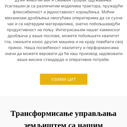
Усаглашен је са различитим моделима трактора, пружајући
флексибилност и једноставност коришћења. Моћни
механизам дробљења омогућава оператерима да се суоче
чак и са најтврдим материјалима, знатно побољшавајући
продуктивност на пољу. Интегрисањем нашег каменског
дробљача у ваше послове, можете побољшати квалитет
тла, смањити износ других машина и на крају повећати свој
принос. Наша посвећеност квалитету и перформансама
значи да можете веровати да ће наш производ задовољити
ваше високе стандарде и оперативне потребе.
УЗИМИ ЦИТ
Трансформисање управљања
земљиштем са нашим