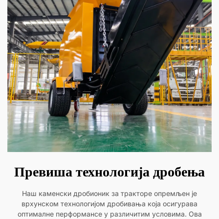
Превиша технологија дробења
Наш каменски дробионик за тракторе опремљен је
врхунском технологијом дробивања која осигурава
оптималне перформансе у различитим условима. Ова