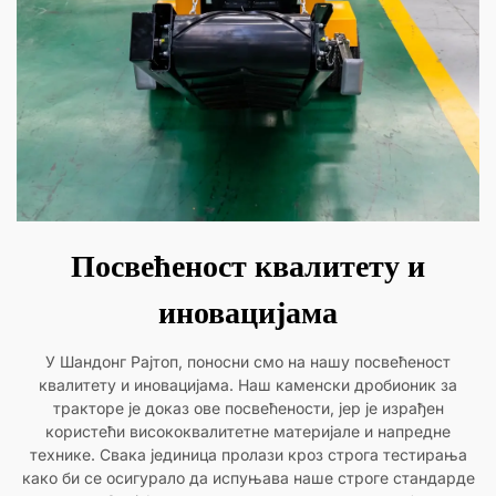
Посвећеност квалитету и
иновацијама
У Шандонг Рајтоп, поносни смо на нашу посвећеност
квалитету и иновацијама. Наш каменски дробионик за
тракторе је доказ ове посвећености, јер је израђен
користећи висококвалитетне материјале и напредне
технике. Свака јединица пролази кроз строга тестирања
како би се осигурало да испуњава наше строге стандарде