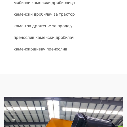
мобилни каменски дробионица
каменски дробилач за трактор
камен за дрожење за продају
пренослив каменски дробилач
каменокршивач пренослив