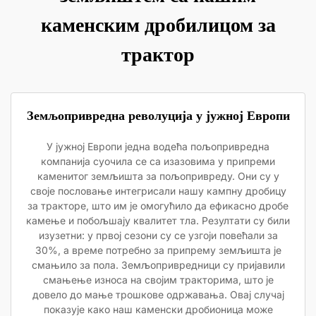
каменским дробилицом за
трактор
Земљопривредна револуција у јужној Европи
У јужној Европи једна водећа пољопривредна
компанија суочила се са изазовима у припреми
каменитог земљишта за пољопривреду. Они су у
своје пословање интегрисали нашу кампну дробицу
за тракторе, што им је омогућило да ефикасно дробе
камење и побољшају квалитет тла. Резултати су били
изузетни: у првој сезони су се узгоји повећали за
30%, а време потребно за припрему земљишта је
смањило за пола. Земљопривредници су пријавили
смањење износа на својим тракторима, што је
довело до мање трошкове одржавања. Овај случај
показује како наш каменски дробионица може