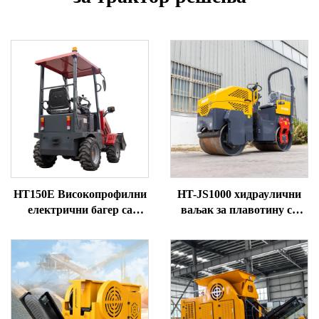
HT150E Високопрофилни
HT-JS1000 хидраулични
електрични багер са
ваљак за плавотину са
предњим точковима
двоструким погоном,
капацитета 1 тон