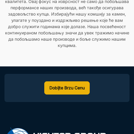
квалитета. Овај фокус на изврсност не само да побољшава
перформансе наших производа, већ такође осигурава
задовољство купца. Избирајући нашу комшију за камен,
улагате у поуздано и издржљиво решење које ће вам
добро служити годинама које долазе. Наша посвећеност
континуираном побољшању значи да увек тражимо начине
да побољшамо наше производе и боље служимо нашим
купцима.
Dobijte Brzu Cenu