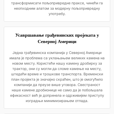
трансформисати пољопривредне праксе, чинећи га
неопходним алатом за модерну пољопривредну
употребу.
Усавршавање грађевинских пројеката у
Северној Америци
Једна грађевинска компанија у Северној Америци
имала је проблема са уклањањем великих камена на
новом месту. Користећи нашу камену дробирку за
трактор, они су могли да сломе камење на месту,
штедећи време и трошкове транспорта. Временски
план пројекта је значајно скраћен, што је омогућило
компанији да преузе више уговора. Свестраност
наше камене дробионице не само да је побољшала
ефикасност већ је допринела и одрживијем приступу
изградњи минимизирањем отпада.