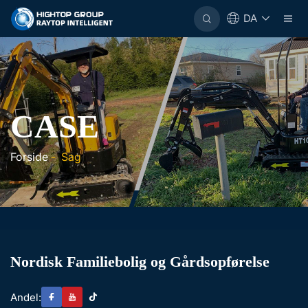
DA
CASE
Forside
-
Sag
Nordisk Familiebolig og Gårdsopførelse
Andel: