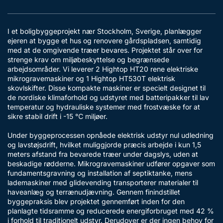
I et boligbyggeprojekt nær Stockholm, Sverige, planlægger
ejeren at bygge et hus og renovere gårdspladsen, samtidig
med at de omgivende træer bevares. Projektet står over for
strenge krav om miljøbeskyttelse og begrænsede
arbejdsområder. Vi leverer 2 Hightop HT20 rene elektriske
mikrogravemaskiner og 1 Hightop HT530T elektrisk
skovlskifter. Disse kompakte maskiner er specielt designet til
de nordiske klimaforhold og udstyret med batteripakker til lav
temperatur og hydrauliske systemer med frostvæske for at
sikre stabil drift i -15 ℃ miljøer.
Under byggeprocessen opnåede elektrisk udstyr nul udledning
og lavstøjsdrift, hvilket muliggjorde præcis arbejde i kun 1,5
meters afstand fra bevarede træer under dagslys, uden at
beskadige rødderne. Mikrogravemaskiner udfører opgaver som
fundamentsgravning og installation af septiktanke, mens
lademaskiner med glidevending transporterer materialer til
haveanlæg og terrænudjævning. Gennem finindstillet
byggepraksis blev projektet gennemført inden for den
planlagte tidsramme og reducerede energiforbruget med 42 %
i forhold til traditionelt udstyr. Derudover er der ingen behov for