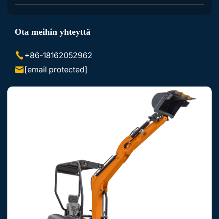
Kaivinkoneen Lisävarusteet
Ota meihin yhteyttä
Luistovaunun Lisävarusteet
+86-18162052962
[email protected]