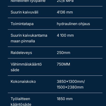
Nimellinen työpaine
20,6 MPa
Suurin kaivuväli
4136 mm
Toimintatapa
hydraulinen ohjaus
Suurin kaivukantama
4 100 mm
maan pinnalla
Raideleveys
250mm
Vähimmäiskääntö
750MM
säde
Kokonaiskoko
3850*1300mm/
1500*2380mm
Työlaitteen
1850 mm
kääntösäde