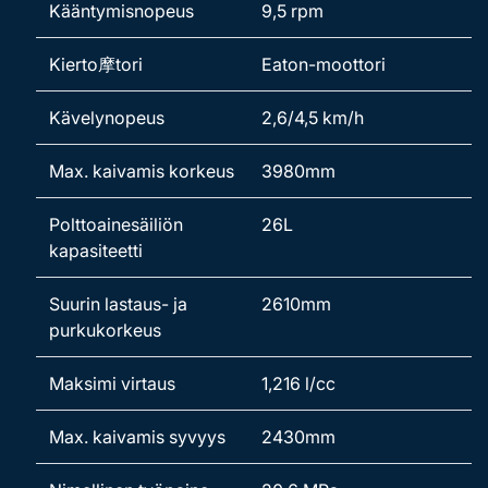
Kääntymisnopeus
9,5 rpm
Kierto摩tori
Eaton-moottori
Kävelynopeus
2,6/4,5 km/h
Max. kaivamis korkeus
3980mm
Polttoainesäiliön
26L
kapasiteetti
Suurin lastaus- ja
2610mm
purkukorkeus
Maksimi virtaus
1,216 l/cc
Max. kaivamis syvyys
2430mm