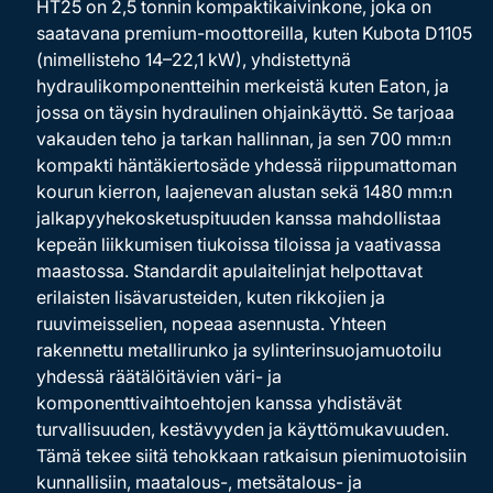
HT25 on 2,5 tonnin kompaktikaivinkone, joka on
saatavana premium-moottoreilla, kuten Kubota D1105
(nimellisteho 14–22,1 kW), yhdistettynä
hydraulikomponentteihin merkeistä kuten Eaton, ja
jossa on täysin hydraulinen ohjainkäyttö. Se tarjoaa
vakauden teho ja tarkan hallinnan, ja sen 700 mm:n
kompakti häntäkiertosäde yhdessä riippumattoman
kourun kierron, laajenevan alustan sekä 1480 mm:n
jalkapyyhekosketuspituuden kanssa mahdollistaa
kepeän liikkumisen tiukoissa tiloissa ja vaativassa
maastossa. Standardit apulaitelinjat helpottavat
erilaisten lisävarusteiden, kuten rikkojien ja
ruuvimeisselien, nopeaa asennusta. Yhteen
rakennettu metallirunko ja sylinterinsuojamuotoilu
yhdessä räätälöitävien väri- ja
komponenttivaihtoehtojen kanssa yhdistävät
turvallisuuden, kestävyyden ja käyttömukavuuden.
Tämä tekee siitä tehokkaan ratkaisun pienimuotoisiin
kunnallisiin, maatalous-, metsätalous- ja