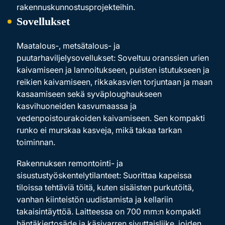
rakennuskunnostusprojekteihin.
Sovellukset
Maatalous-, metsätalous- ja
puutarhaviljelysovellukset: Soveltuu oranssien urien
kaivamiseen ja lannoitukseen, puisten istutukseen ja
reikien kaivamiseen, rikkakasvien torjuntaan ja maan
kasaamiseen sekä syväploughaukseen
kasvihuoneiden kasvumaassa ja
vedenpoistourakoiden kaivamiseen. Sen kompakti
runko ei murskaa kasveja, mikä takaa tarkan
toiminnan.
Rakennuksen remontointi- ja
sisustustyöskentelytilanteet: Suorittaa kapeissa
tiloissa tehtäviä töitä, kuten sisäisten purkutöitä,
vanhan kiinteistön uudistamista ja kellariin
takaisintäyttöä. Laitteessa on 700 mm:n kompakti
häntäkiertosäde ja käsivarren sivuttaisliike, joiden