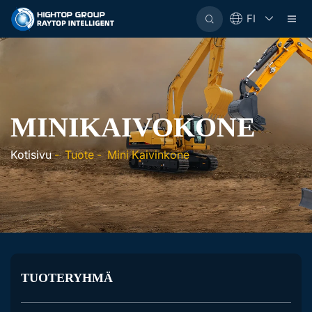
FI
MINIKAIVOKONE
Kotisivu
-
Tuote
-
Mini Kaivinkone
TUOTERYHMÄ