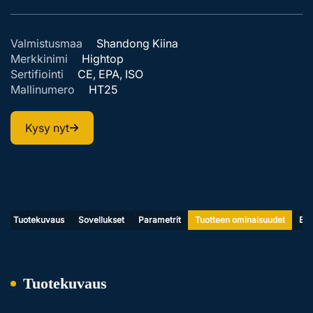
Valmistusmaa
Shandong Kiina
Merkkinimi
Hightop
Sertifiointi
CE, EPA, ISO
Mallinumero
HT25
Kysy nyt
Tuotekuvaus
Sovellukset
Parametrit
Tuotteen ominaisuudet
Edu
Tuotekuvaus