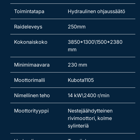
Toimintatapa
Hydraulinen ohjaussäätö
Raideleveys
250mm
Kokonaiskoko
3850*1300\1500*2380
mm
Minimimaavara
230 mm
Moottorimalli
Kubota1105
Nimellinen teho
14 kW\2400 r/min
Moottorityyppi
Nestejäähdytteinen
rivimoottori, kolme
sylinteriä