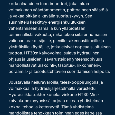
korkealaatuinen tuontimoottori, joka takaa
voimakkaan vääntömomentin, polttoaineen säästöjä
ja vakaa pitkän aikavälin suorituskyvyn. Sen
suunnittelu keskittyy energiankulutuksen
vähentämiseen samalla kun ylläpidetään
toiminnallista vakautta, mikä tekee siitä erinomaisen
valinnan urakoitsijoille, pienille rakennustiimeille ja
yksittäisille käyttäjille, jotka etsivät nopeaa sijoituksen
tuottoa. HT30:n kaivovoima, sulava hydraulinen
ohjaus ja useiden lisävarusteiden yhteensopivuus
mahdollistavat urakointi-, tasoitus-, rikkominen-,
poraamis- ja tasoitustehtävien suorittamisen helposti.
Joustavalla heiluravaroilla, teleskooppirungolla ja
voimakkaalla hydraulijärjestelmällä varustettu
Hydrauliikkatraktorikonekaivinkone HT30 Mini-
kaivinkone myynnissä tarjoaa oikean yhdistelmän
kokoa, tehoa ja ketteryyttä. Tämä yhdistelmä
mahdollistaa tehokkaan toiminnan edes kapeissa