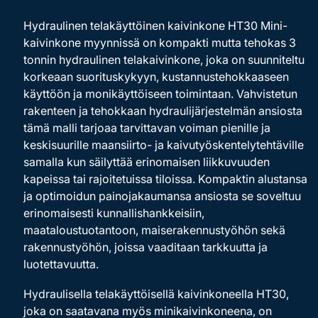
Hydraulinen telakäyttöinen kaivinkone HT30 Mini-
kaivinkone myynnissä on kompakti mutta tehokas 3
tonnin hydraulinen telakaivinkone, joka on suunniteltu
korkeaan suorituskykyyn, kustannustehokkaaseen
käyttöön ja monikäyttöiseen toimintaan. Vahvistetun
rakenteen ja tehokkaan hydraulijärjestelmän ansiosta
tämä malli tarjoaa tarvittavan voiman pienille ja
keskisuurille maansiirto- ja kaivutyöskentelytehtäville
samalla kun säilyttää erinomaisen liikkuvuuden
kapeissa tai rajoitetuissa tiloissa. Kompaktin alustansa
ja optimoidun painojakaumansa ansiosta se soveltuu
erinomaisesti kunnallishankkeisiin,
maataloustuotantoon, maiserakennustyöhön sekä
rakennustyöhön, joissa vaaditaan tarkkuutta ja
luotettavuutta.
Hydraulisella telakäyttöisellä kaivinkoneella HT30,
joka on saatavana myös minikaivinkoneena, on