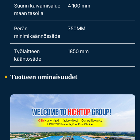
Suurin kaivamisalue
4 100 mm
maan tasolla
Perän
750MM
minimikäännössäde
Työlaitteen
1850 mm
kääntösäde
Tuotteen ominaisuudet