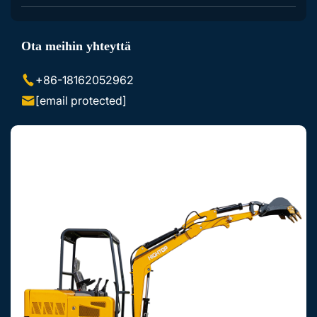
Kaivinkoneen Lisävarusteet
Ota meihin yhteyttä
Luistovaunun Lisävarusteet
+86-18162052962
[email protected]