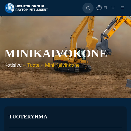
FI
MINIKAIVOKONE
Kotisivu
-
Tuote
-
Mini Kaivinkone
TUOTERYHMÄ