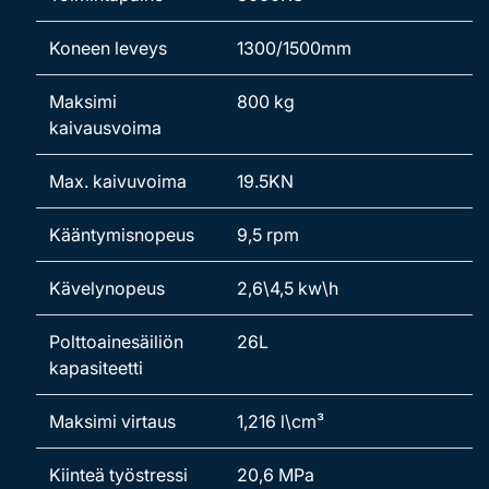
Koneen leveys
1300/1500mm
Maksimi
800 kg
kaivausvoima
Max. kaivuvoima
19.5KN
Kääntymisnopeus
9,5 rpm
Kävelynopeus
2,6\4,5 kw\h
Polttoainesäiliön
26L
kapasiteetti
Maksimi virtaus
1,216 l\cm³
Kiinteä työstressi
20,6 MPa