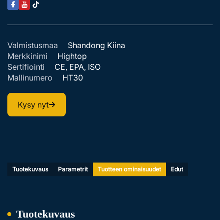
Valmistusmaa
Shandong Kiina
Merkkinimi
Hightop
Sertifiointi
CE, EPA, ISO
Mallinumero
HT30
Kysy nyt
Tuotekuvaus
Parametrit
Tuotteen ominaisuudet
Edut
Tuotekuvaus