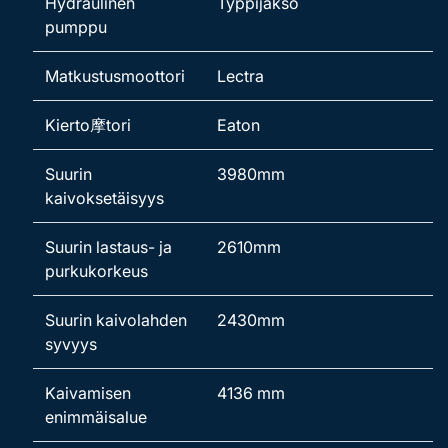
Hydraulinen
Typpijakso
pumppu
Matkustusmoottori
Lectra
Kierto摩tori
Eaton
Suurin
3980mm
kaivoksetäisyys
Suurin lastaus- ja
2610mm
purkukorkeus
Suurin kaivolahden
2430mm
syvyys
Kaivamisen
4136 mm
enimmäisalue