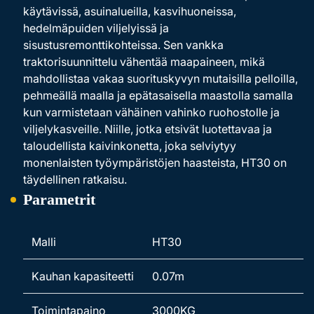
käytävissä, asuinalueilla, kasvihuoneissa,
hedelmäpuiden viljelyissä ja
sisustusremonttikohteissa. Sen vankka
traktorisuunnittelu vähentää maapaineen, mikä
mahdollistaa vakaa suorituskyvyn mutaisilla pelloilla,
pehmeällä maalla ja epätasaisella maastolla samalla
kun varmistetaan vähäinen vahinko ruohostolle ja
viljelykasveille. Niille, jotka etsivät luotettavaa ja
taloudellista kaivinkonetta, joka selviytyy
monenlaisten työympäristöjen haasteista, HT30 on
täydellinen ratkaisu.
Parametrit
Malli
HT30
Kauhan kapasiteetti
0.07m
Toimintapaino
3000KG