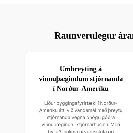
Raunverulegur áran
Umbreyting á
vinnuþægindum stjórnanda
í Norður-Ameríku
Líður byggingafyrirtæki í Norður-
Ameríku átti við vandamál með þreytu
stjórnanda vegna ónógu góðra
vinnuþæginda í stjórnarhúsinu. Með
því að innlima öryggisstóla og