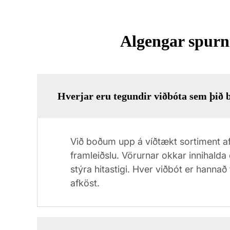
Algengar spurn
Hverjar eru tegundir viðbóta sem þið b
Við boðum upp á víðtækt sortiment af
framleiðslu. Vörurnar okkar innihalda 
stýra hitastigi. Hver viðbót er hanna
afköst.