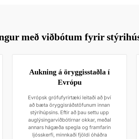
gur með viðbótum fyrir stýrihú
Aukning á öryggisstaðla í
Evrópu
Evrópsk grófufyrirtæki leitaði að því
að bæta öryggisráðstöfunum innan
stýrihúpsins. Eftir að þau settu upp
auglýsingarviðbótirnar okkar, meðal
annars hágæða spegla og framfarin
ljósskerfi, minnkaði fjöldi óháðra