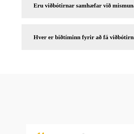
Eru viðbótirnar samhæfar við mismuna
Hver er biðtíminn fyrir að fá viðbótirn