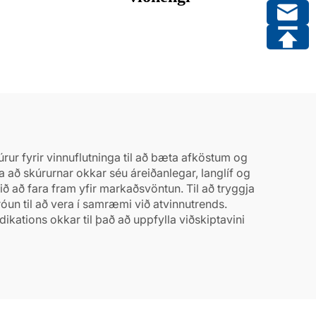
rur fyrir vinnuflutninga til að bæta afköstum og
að skúrurnar okkar séu áreiðanlegar, langlíf og
ð að fara fram yfir markaðsvöntun. Til að tryggja
óun til að vera í samræmi við atvinnutrends.
kations okkar til það að uppfylla viðskiptavini