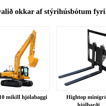
lið okkar af stýrihúsbótum fyr
0 mikill hjólabaggi
Hightop minígró
hjólbarði