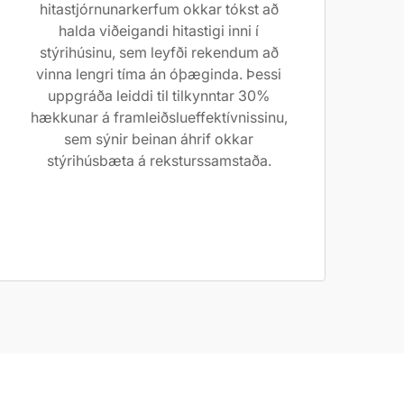
hitastjórnunarkerfum okkar tókst að
halda viðeigandi hitastigi inni í
stýrihúsinu, sem leyfði rekendum að
vinna lengri tíma án óþæginda. Þessi
uppgráða leiddi til tilkynntar 30%
hækkunar á framleiðslueffektívnissinu,
sem sýnir beinan áhrif okkar
stýrihúsbæta á reksturssamstaða.