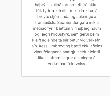
háþrýstis hljóðvarnarmefi frá okkur
tók fyrirtækið eftir mikla lækkun á
þreytu stjórnanda og aukningu á
framleiðslu. Stjórnendur gáfu mikla
metnað fyrir bættum vinnuþægindum
og lægri hljóðstyrk, sem gerði þeim
kleift að einbeita sér betur við verkefni
sín. Þessi umbreyting bætti ekki aðeins
vinnufélaganna ánægju heldur leiddi
líka til afmælilegrar aukningar á
verkefnaeffektívniss.