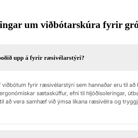
ingar um viðbótarskúra fyrir gr
oðið upp á fyrir ræsivélarstýri?
 viðbótum fyrir ræsivélarstýri sem hannaðar eru til a
ergonómískar sætaskúffur, efni til hljóðisoleringar, útb
ð til að vera samhæf við ýmsa líkana ræsivélra og tryg