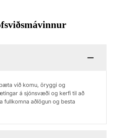
ófsviðsmávinnur
ð bæta við komu, öryggi og
ætingar á sjónsvæði og kerfi til að
gja fullkomna aðlögun og besta