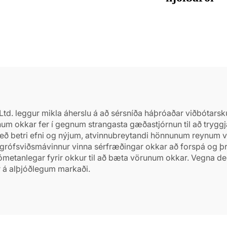
td. leggur mikla áherslu á að sérsníða háþróaðar viðbótarskú
m okkar fer í gegnum strangasta gæðastjórnun til að tryggja 
Með betri efni og nýjum, atvinnubreytandi hönnunum reynum vi
r grófsviðsmávinnur vinna sérfræðingar okkar að forspá og þr
metanlegar fyrir okkur til að bæta vörunum okkar. Vegna dedi
r á alþjóðlegum markaði.