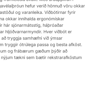
avélaíþróun hefur verið hönnuð vöru okkar
astöðul og varanleika. Viðbótirnar fyrir
nna okkar innihalda ergonómískar
ir hár sjónarmátsstig, háþróaðar
ðar hljóðvarnarmyndir. Hver viðbót er
l að tryggja samhæfni við ýmsar
 tryggir ótrúlega passa og besta afköst.
ungum og frábærum gæðum þýðir að
ta nýjum tækni sem bætir rekstrarafköstum