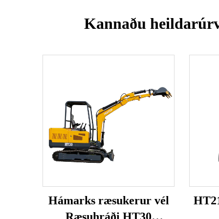
Kannaðu heildarúrva
Hámarks ræsukerur vél
HT21
Ræsuhráði HT30