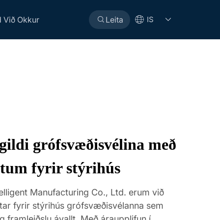
 Við Okkur
Leita
IS
t gildi grófsvæðisvélina með
um fyrir stýrihús
lligent Manufacturing Co., Ltd. erum við
bótar fyrir stýrihús grófsvæðisvélanna sem
framleiðslu ávallt. Með áraupplifun í