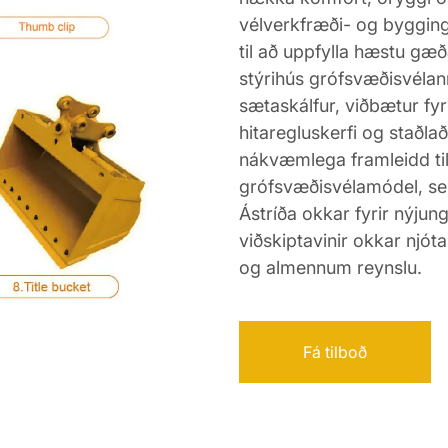
vélverkfræði- og bygging
til að uppfylla hæstu gæð
stýrihús grófsvæðisvéla
sætaskálfur, viðbætur fyr
hitaregluskerfi og staðla
nákvæmlega framleidd ti
grófsvæðisvélamódel, sem
Ástríða okkar fyrir nýj
viðskiptavinir okkar njó
og almennum reynslu.
Fá tilboð