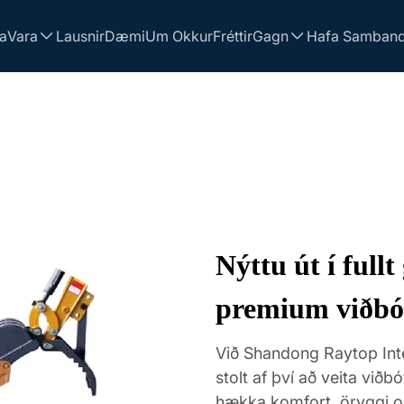
a
Vara
Lausnir
Dæmi
Um Okkur
Fréttir
Gagn
Hafa Samband
Nýttu út í full
premium viðbót
Við Shandong Raytop Inte
stolt af því að veita við
hækka komfort, öryggi og 