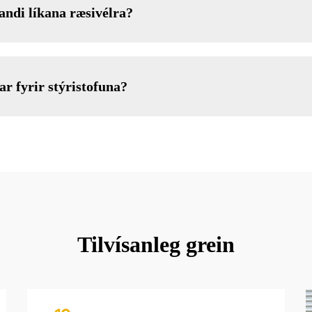
ndi líkana ræsivélra?
ar fyrir stýristofuna?
Tilvísanleg grein