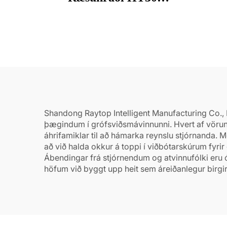
Miniræsuhráði í sölu
Shandong Raytop Intelligent Manufacturing Co., L
þægindum í grófsviðsmávinnunni. Hvert af vörunu
áhrifamiklar til að hámarka reynslu stjórnanda. 
að við halda okkur á toppi í viðbótarskúrum fyri
Ábendingar frá stjórnendum og atvinnufólki eru ó
höfum við byggt upp heit sem áreiðanlegur birgi