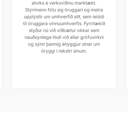
atviks á verksviðinu marktækt.
Stýrimenn fólu sig öruggari og meira
upplýstir um umhverfið sitt, sem leiddi
til öruggara vinnuumhverfis. Fyrirtækið
styður nú við viðbætur okkar sem
nauðsynlega hluti við allar grófuvirkni
og sýnir þannig áhyggjur sínar um
öryggi í rekstri sínum.