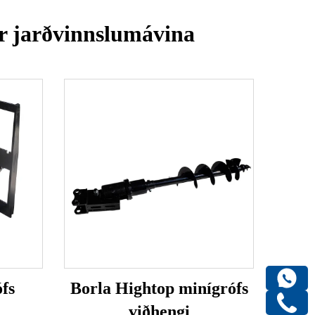
ir jarðvinnslumávina
fs
Borla Hightop minígrófs
viðhengi