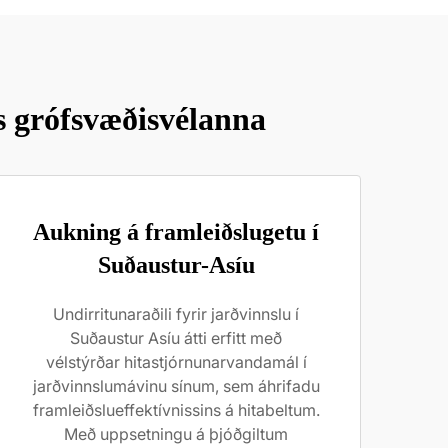
s grófsvæðisvélanna
Aukning á framleiðslugetu í
Suðaustur-Asíu
Undirritunaraðili fyrir jarðvinnslu í
Suðaustur Asíu átti erfitt með
vélstýrðar hitastjórnunarvandamál í
jarðvinnslumávinu sínum, sem áhrifadu
framleiðslueffektívnissins á hitabeltum.
Með uppsetningu á þjóðgiltum