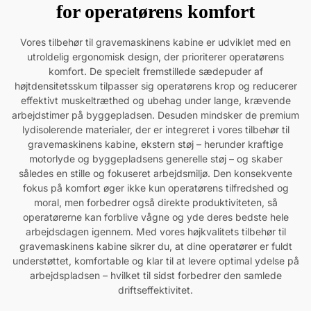
for operatørens komfort
Vores tilbehør til gravemaskinens kabine er udviklet med en
utroldelig ergonomisk design, der prioriterer operatørens
komfort. De specielt fremstillede sædepuder af
højtdensitetsskum tilpasser sig operatørens krop og reducerer
effektivt muskeltræthed og ubehag under lange, krævende
arbejdstimer på byggepladsen. Desuden mindsker de premium
lydisolerende materialer, der er integreret i vores tilbehør til
gravemaskinens kabine, ekstern støj – herunder kraftige
motorlyde og byggepladsens generelle støj – og skaber
således en stille og fokuseret arbejdsmiljø. Den konsekvente
fokus på komfort øger ikke kun operatørens tilfredshed og
moral, men forbedrer også direkte produktiviteten, så
operatørerne kan forblive vågne og yde deres bedste hele
arbejdsdagen igennem. Med vores højkvalitets tilbehør til
gravemaskinens kabine sikrer du, at dine operatører er fuldt
understøttet, komfortable og klar til at levere optimal ydelse på
arbejdspladsen – hvilket til sidst forbedrer den samlede
driftseffektivitet.