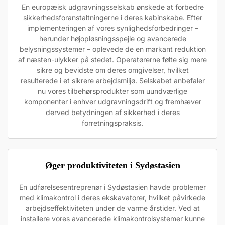
En europæisk udgravningsselskab ønskede at forbedre
sikkerhedsforanstaltningerne i deres kabinskabe. Efter
implementeringen af vores synlighedsforbedringer –
herunder højopløsningsspejle og avancerede
belysningssystemer – oplevede de en markant reduktion
af næsten-ulykker på stedet. Operatørerne følte sig mere
sikre og bevidste om deres omgivelser, hvilket
resulterede i et sikrere arbejdsmiljø. Selskabet anbefaler
nu vores tilbehørsprodukter som uundværlige
komponenter i enhver udgravningsdrift og fremhæver
derved betydningen af sikkerhed i deres
forretningspraksis.
Øger produktiviteten i Sydøstasien
En udførelsesentreprenør i Sydøstasien havde problemer
med klimakontrol i deres ekskavatorer, hvilket påvirkede
arbejdseffektiviteten under de varme årstider. Ved at
installere vores avancerede klimakontrolsystemer kunne