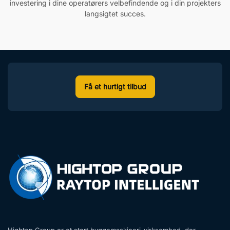
investering i dine operatørers velbefindende og i din projekters
langsigtet succes.
Få et hurtigt tilbud
Hightop Group er et stort byggemaskineri-virksomhed, der