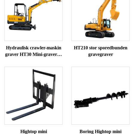
Hydraulisk crawler-maskin
HT210 stor sporedbunden
graver HT30 Mini-graver til
gravegraver
salg
Hightop mini
Boring Hightop mini