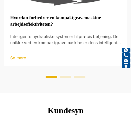
Hvordan forbedrer en kompaktgravemaskine
arbejdseffektiviteten?
Intelligente hydrauliske systemer til præcis betjening. Det
unikke ved en kompaktgravemaskine er dens intelligente
hydrauliske systemer, som giver et nyt niveau af
driftspræcision. Disse systemer er designet til at reagere
Se mere
på operatørens input og foretage justeringer...
Kundesyn