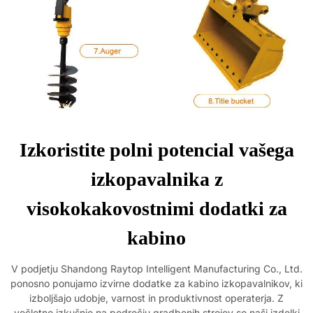
Izkoristite polni potencial vašega
izkopavalnika z
visokokakovostnimi dodatki za
kabino
V podjetju Shandong Raytop Intelligent Manufacturing Co., Ltd.
ponosno ponujamo izvirne dodatke za kabino izkopavalnikov, ki
izboljšajo udobje, varnost in produktivnost operaterja. Z
večletno izkušnjo na področju gradbenih strojev so naši izdelki