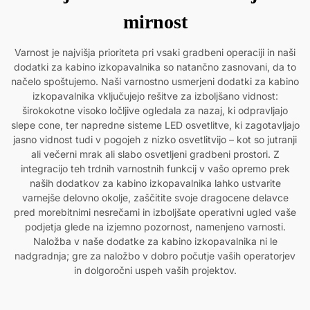
mirnost
Varnost je najvišja prioriteta pri vsaki gradbeni operaciji in naši
dodatki za kabino izkopavalnika so natančno zasnovani, da to
načelo spoštujemo. Naši varnostno usmerjeni dodatki za kabino
izkopavalnika vključujejo rešitve za izboljšano vidnost:
širokokotne visoko ločljive ogledala za nazaj, ki odpravljajo
slepe cone, ter napredne sisteme LED osvetlitve, ki zagotavljajo
jasno vidnost tudi v pogojeh z nizko osvetlitvijo – kot so jutranji
ali večerni mrak ali slabo osvetljeni gradbeni prostori. Z
integracijo teh trdnih varnostnih funkcij v vašo opremo prek
naših dodatkov za kabino izkopavalnika lahko ustvarite
varnejše delovno okolje, zaščitite svoje dragocene delavce
pred morebitnimi nesrečami in izboljšate operativni ugled vaše
podjetja glede na izjemno pozornost, namenjeno varnosti.
Naložba v naše dodatke za kabino izkopavalnika ni le
nadgradnja; gre za naložbo v dobro počutje vaših operatorjev
in dolgoročni uspeh vaših projektov.