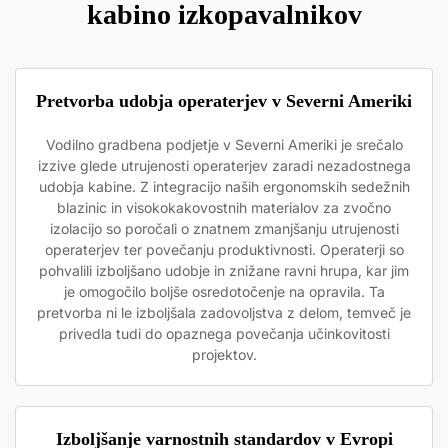
kabino izkopavalnikov
Pretvorba udobja operaterjev v Severni Ameriki
Vodilno gradbena podjetje v Severni Ameriki je srečalo
izzive glede utrujenosti operaterjev zaradi nezadostnega
udobja kabine. Z integracijo naših ergonomskih sedežnih
blazinic in visokokakovostnih materialov za zvočno
izolacijo so poročali o znatnem zmanjšanju utrujenosti
operaterjev ter povečanju produktivnosti. Operaterji so
pohvalili izboljšano udobje in znižane ravni hrupa, kar jim
je omogočilo boljše osredotočenje na opravila. Ta
pretvorba ni le izboljšala zadovoljstva z delom, temveč je
privedla tudi do opaznega povečanja učinkovitosti
projektov.
Izboljšanje varnostnih standardov v Evropi