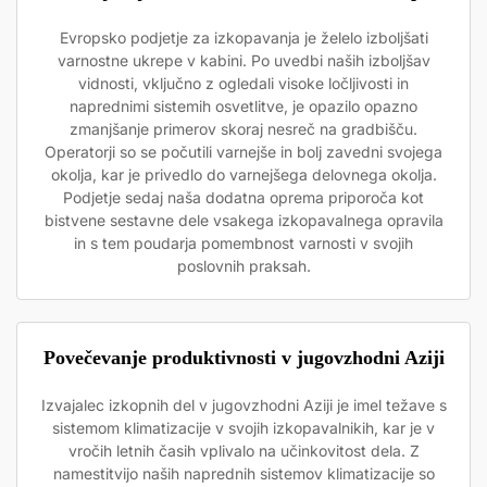
Evropsko podjetje za izkopavanja je želelo izboljšati
varnostne ukrepe v kabini. Po uvedbi naših izboljšav
vidnosti, vključno z ogledali visoke ločljivosti in
naprednimi sistemih osvetlitve, je opazilo opazno
zmanjšanje primerov skoraj nesreč na gradbišču.
Operatorji so se počutili varnejše in bolj zavedni svojega
okolja, kar je privedlo do varnejšega delovnega okolja.
Podjetje sedaj naša dodatna oprema priporoča kot
bistvene sestavne dele vsakega izkopavalnega opravila
in s tem poudarja pomembnost varnosti v svojih
poslovnih praksah.
Povečevanje produktivnosti v jugovzhodni Aziji
Izvajalec izkopnih del v jugovzhodni Aziji je imel težave s
sistemom klimatizacije v svojih izkopavalnikih, kar je v
vročih letnih časih vplivalo na učinkovitost dela. Z
namestitvijo naših naprednih sistemov klimatizacije so