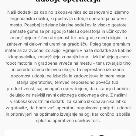
Naši dodatki za kabino izkopavalnika so zasnovani z izjemno
ergonomsko obliko, ki postavlja udobje operatorja na prvo
mesto. Posebej izdelane blazine sedežev iz visoko gostote
penaste gume se prilagodijo telesu operatorja in učinkovito
zmanjšujejo mišično utrujenost ter nelagodje med dolgimi in
zahtevnimi delovnimi urami na gradbišču. Poleg tega premium
materiali za zvočno izolacijo, vgrajeni v naše dodatke za kabino
izkopavalnika, zmanjšujejo zunanjih hrup – izključujejo glasen
ropot motorja in gradbena vrveča na mestu – ter ustvarjajo tiho
in osredotočeno delovno okolje. Ta neprestano izkazana
pozornost udobju ne izboljša le zadovoljstva in moralnega
stanja operatorjev, temveč neposredno poveča tudi
produktivnost, saj omogoča operatorjem, da ostanejo budni in
delujejo na najvišji ravni celotnega delovnega dne. Z našimi
visokokakovostnimi dodatki za kabino izkopavalnika lahko
zagotovite, da bodo vaši operatorji popolnoma podprti, udobni
in pripravljeni na optimalno izvajanje nalog, kar končno izboljša
splošno operativno učinkovitost.