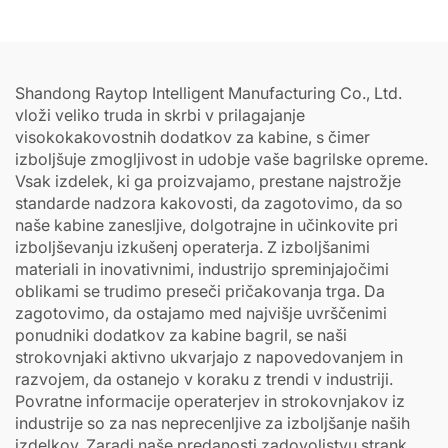
Shandong Raytop Intelligent Manufacturing Co., Ltd.
vloži veliko truda in skrbi v prilagajanje
visokokakovostnih dodatkov za kabine, s čimer
izboljšuje zmogljivost in udobje vaše bagrilske opreme.
Vsak izdelek, ki ga proizvajamo, prestane najstrožje
standarde nadzora kakovosti, da zagotovimo, da so
naše kabine zanesljive, dolgotrajne in učinkovite pri
izboljševanju izkušenj operaterja. Z izboljšanimi
materiali in inovativnimi, industrijo spreminjajočimi
oblikami se trudimo preseči pričakovanja trga. Da
zagotovimo, da ostajamo med najvišje uvrščenimi
ponudniki dodatkov za kabine bagril, se naši
strokovnjaki aktivno ukvarjajo z napovedovanjem in
razvojem, da ostanejo v koraku z trendi v industriji.
Povratne informacije operaterjev in strokovnjakov iz
industrije so za nas neprecenljive za izboljšanje naših
izdelkov. Zaradi naše predanosti zadovoljstvu strank