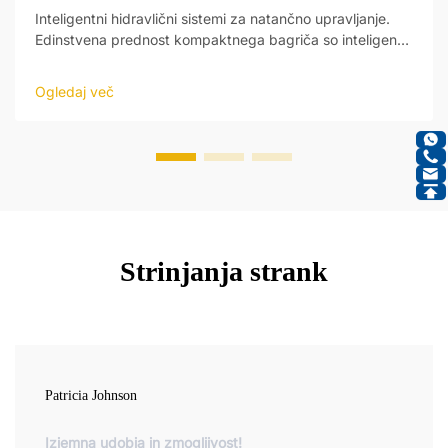
Inteligentni hidravlični sistemi za natančno upravljanje.
Edinstvena prednost kompaktnega bagriča so inteligentni
hidravlični sistemi, ki omogočajo nov nivo natančnosti pri
obratovanju. Ti sistemi so zasnovani tako, da reagirajo na
Ogledaj več
ukaze operatorja ter samodejno prilagajajo delovanje...
Strinjanja strank
Patricia Johnson
Izjemna udobja in zmogljivost!