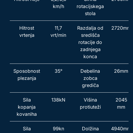
km/h
rotacijskega
stola
Hitrost
11,7
Razdalja od
2720mm
vrtenja
vrt/min
središča
rotacije do
zadnjega
konca
Sposobnost
35°
Debelina
26mm
plezanja
zobca
grediča
Sila
138kN
Višina
2045
kopanja
protiuteži
mm
kovaniha
Sila
99kn
Dolžina
4940mm