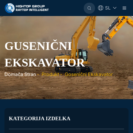
SL
GUSENIČNI
EKSKAVATOR
Domača Stran
-
Produkt
-
Gosenični Ekskavator
KATEGORIJA IZDELKA