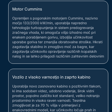
Motor Cummins
Opremljen s pogonskim motorjem Cummins, nazivno
močjo 133/2000 kW/min, uporablja napredno
tehnologijo turbopunjenja in sistem predogrevanja
zračnega vhoda, ki omogoča višjo izhodno moč pri
enakem porabljenem gorivu, izboljša učinkovitost
uporabe goriva ter zmanjša obratovalne stroške. Hkrati
zagotavlja stabilno in zmogljivo moč za bagre, kar
zagotavlja učinkovito opravljanje različnih kopalskih
nalog in se lahko prilagodi različnim zahtevnim delovnim
Vozilo z visoko varnostjo in zaprto kabino
Uporablja novo zasnovano kabino s pozitivnim tlakom,
ki ima sodoben videz, udobno vodenje, širok vidni
prostor, popolno zaščito kot standard, veliko notranjo
prostornino in visoko raven varnosti. Tesnilna
zmogljivost je za 70 % višja v primerjavi z
enakovrednimi modeli, kar učinkovito ločuje prah in