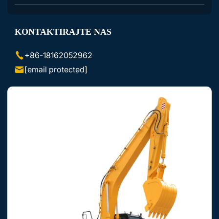
Dodatna Oprema za Ekskavatorje
KONTAKTIRAJTE NAS
Dodatna Oprema za Miniloade Lezajnike
+86-18162052962
[email protected]