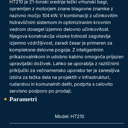
HT210 je 21-tonski srednje težki vrhunski bagr,
opremljen z motorjem znane blagovne znamke z
nazivno močjo 104 kW. V kombinaciji z učinkovitim
hidravličnim sistemom in optimiziranim krovnim
vedrom dosegel izjemno delovno učinkovitost.
Njegova konstrukcija visoke trdnosti zagotavlja
izjemno vzdržljivost, zaradi česar je primeren za
kompleksne delovne pogoje. Z inteligentnim
prikazovalnikom in udobno kabino omogoča prijazen
upravljaški doživek. Lahko se uporablja z različnimi
priključki za večnamensko uporabo ter je zanesljiva
izbira za težka dela na projektih v infrastrukturi,
rudarstvu in komunalnih delih, podprta s celovito
servisno podporo po prodaji.
Parametri
Model: HT210