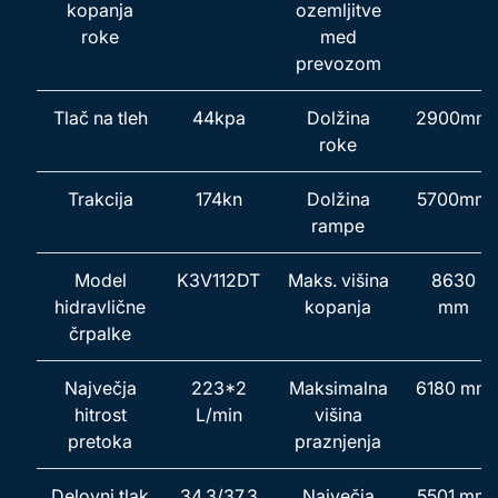
kopanja
ozemljitve
roke
med
prevozom
Tlač na tleh
44kpa
Dolžina
2900mm
roke
Trakcija
174kn
Dolžina
5700mm
rampe
Model
K3V112DT
Maks. višina
8630
hidravlične
kopanja
mm
črpalke
Največja
223*2
Maksimalna
6180 mm
hitrost
L/min
višina
pretoka
praznjenja
Delovni tlak
34,3/37,3
Največja
5501 mm