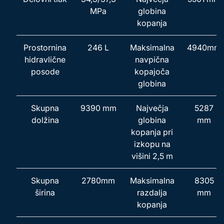
MPa
globina
kopanja
Prostornina
246 L
Maksimalna
4940mm
hidravlične
navpična
posode
kopajoča
globina
Skupna
9390 mm
Največja
5287
dolžina
globina
mm
kopanja pri
izkopu na
višini 2,5 m
Skupna
2780mm
Maksimalna
8305
širina
razdalja
mm
kopanja