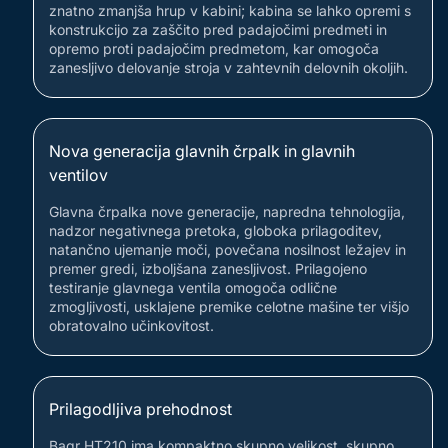
znatno zmanjša hrup v kabini; kabina se lahko opremi s
konstrukcijo za zaščito pred padajočimi predmeti in
opremo proti padajočim predmetom, kar omogoča
zanesljivo delovanje stroja v zahtevnih delovnih okoljih.
Nova generacija glavnih črpalk in glavnih
ventilov
Glavna črpalka nove generacije, napredna tehnologija,
nadzor negativnega pretoka, globoka prilagoditev,
natančno ujemanje moči, povečana nosilnost ležajev in
premer gredi, izboljšana zanesljivost. Prilagojeno
testiranje glavnega ventila omogoča odlične
zmogljivosti, usklajene premike celotne mašine ter višjo
obratovalno učinkovitost.
Prilagodljiva prehodnost
Bagr HT210 ima kompaktno skupno velikost, skupno