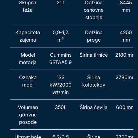
Skupna
21T
Dolžina
3445
teža
osnovne
mm
stopnje
Kapaciteta
0,9-1,2
Dolžina
4250
zajema
m³
proge
mm
Model
Cummins
Širina tirnice
2180 mm
motorja
6BTAA5.9
Oznaka
133
Širina
2780mm
moči
kW/2000
kolotekov
vrt/min
Volumen
350L
Širina čevlja
600 mm
gorivne
posode
Hitrost hoje
5,2/3,5
Širina
2700mm