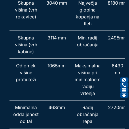
Skupna
3040 mm
Največja
8180 mm
višina (vrh
globina
rokavice)
kopanja na
tleh
Skupna
3114 mm
Min. radij
2495mm
višina (vrh
obračanja
kabine)
Odlomek
1065mm
Maksimalna
6430
višine
višina pri
mm
protiuteži
minimalnem
radiju
vrtenja
Minimalna
468mm
Radij
2720mm
oddaljenost
obračanja
od tal
repa