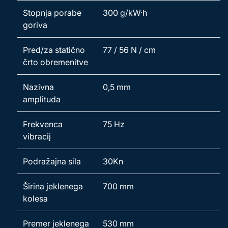
Stopnja porabe
300 g/kW·h
goriva
Pred/za statično
77 / 56 N / cm
črto obremenitve
Nazivna
0,5 mm
amplituda
Frekvenca
75 Hz
vibracij
Podražajna sila
30Kn
Širina jeklenega
700 mm
kolesa
Premer jeklenega
530 mm