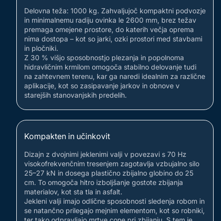
Delovna teža: 1000 kg. Zahvaljujoč kompaktni podvozje
in minimalnemu radiju ovinka le 2600 mm, brez težav
premaga omejene prostore, do katerih večja oprema
nima dostopa – kot so jarki, ozki prostori med stavbami
in pločniki.
Z 30 % višjo sposobnostjo plezanja in popolnoma
hidravličnim krmilom omogoča stabilno delovanje tudi
na zahtevnem terenu, kar ga naredi idealnim za različne
aplikacije, kot so zasipavanje jarkov in obnove v
starejših stanovanjskih predelih.
Kompakten in učinkovit
Dizajn z dvojnimi jeklenimi valji v povezavi s 70 Hz
visokofrekvenčnim tresenjem zagotavlja vzbujalno silo
25–27 kN in dosega plastično zbijalno globino do 25
cm. To omogoča hitro izboljšanje gostote zbijanja
materialov, kot sta tla in asfalt.
Jekleni valji imajo odlične sposobnosti sledenja robom in
se natančno prilegajo mejnim elementom, kot so robniki,
ter tako odpravljajo mrtve cone pri zbijanju. S tem je