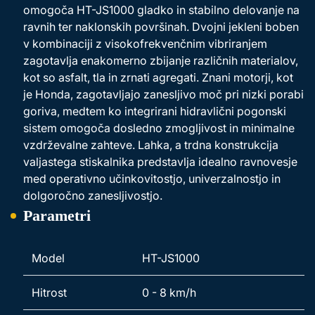
omogoča HT-JS1000 gladko in stabilno delovanje na
ravnih ter naklonskih površinah. Dvojni jekleni boben
v kombinaciji z visokofrekvenčnim vibriranjem
zagotavlja enakomerno zbijanje različnih materialov,
kot so asfalt, tla in zrnati agregati. Znani motorji, kot
je Honda, zagotavljajo zanesljivo moč pri nizki porabi
goriva, medtem ko integrirani hidravlični pogonski
sistem omogoča dosledno zmogljivost in minimalne
vzdrževalne zahteve. Lahka, a trdna konstrukcija
valjastega stiskalnika predstavlja idealno ravnovesje
med operativno učinkovitostjo, univerzalnostjo in
dolgoročno zanesljivostjo.
Parametri
Model
HT-JS1000
Hitrost
0 - 8 km/h