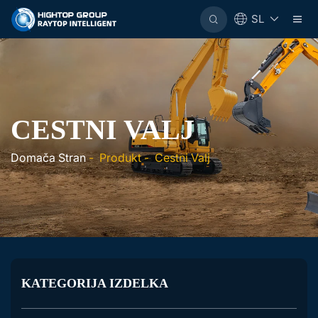
SL
CESTNI VALJ
Domača Stran
-
Produkt
-
Cestni Valj
KATEGORIJA IZDELKA