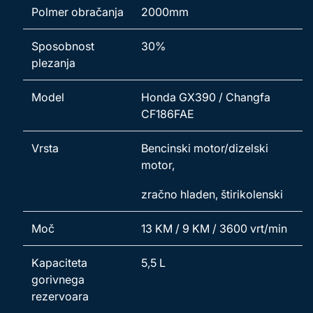
Polmer obračanja
2000mm
Sposobnost
30%
plezanja
Model
Honda GX390 / Changfa
CF186FAE
Vrsta
Bencinski motor/dizelski
motor,
zračno hladen, štirikolenski
Moč
13 KM / 9 KM / 3600 vrt/min
Kapaciteta
5,5 L
gorivnega
rezervoara