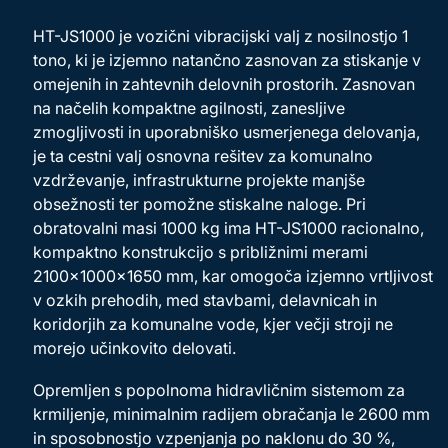
HT-JS1000 je vozični vibracijski valj z nosilnostjo 1
tono, ki je izjemno natančno zasnovan za stiskanje v
omejenih in zahtevnih delovnih prostorih. Zasnovan
na načelih kompaktne agilnosti, zanesljive
zmogljivosti in uporabniško usmerjenega delovanja,
je ta cestni valj osnovna rešitev za komunalno
vzdrževanje, infrastrukturne projekte manjše
obsežnosti ter pomožne stiskalne naloge. Pri
obratovalni masi 1000 kg ima HT-JS1000 racionalno,
kompaktno konstrukcijo s približnimi merami
2100×1000×1650 mm, kar omogoča izjemno vrtljivost
v ozkih prehodih, med stavbami, delavnicah in
koridorjih za komunalne vode, kjer večji stroji ne
morejo učinkovito delovati.
Opremljen s popolnoma hidravličnim sistemom za
krmiljenje, minimalnim radijem obračanja le 2600 mm
in sposobnostjo vzpenjanja po naklonu do 30 %,