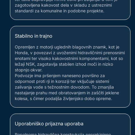
zagotovljena kakovost dela v skladu z ustreznimi
standardi za komunalne in podobne projekte.
Stabilno in trajno
Opremljen z motorji uglednih blagovnih znamk, kot je
Honda, v povezavi z uvoženimi hidravličnimi prenosnimi
enotami ter visoko kakovostnimi komponentami, kot so
ležaji NSK, zagotavlja stabilen izhod moči in nizko
stopnjo okvar.
Podvozje ima pršenjem naneseno površino za
odpornost proti rji in koroziji ter vključuje sistemi
zalivanja vode s težnostnim dovodom. To zmanjša
nastajanje prahu med obratovanjem in zaščiti jeklene
kolesa, s čimer podaljša življenjsko dobo opreme.
Uporabniško prijazna uporaba
Popolnoma hidravlična konstrukcija neprekinjeno