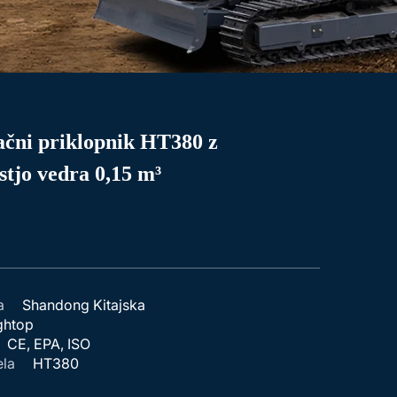
ačni priklopnik HT380 z
stjo vedra 0,15 m³
a
Shandong Kitajska
ghtop
CE, EPA, ISO
ela
HT380