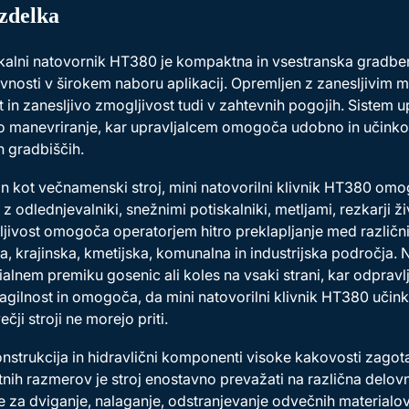
izdelka
skalni natovornik HT380 je kompaktna in vsestranska gradb
vnosti v širokem naboru aplikacij. Opremljen z zanesljivim 
t in zanesljivo zmogljivost tudi v zahtevnih pogojih. Sistem
 manevriranje, kar upravljalcem omogoča udobno in učinkovit
 gradbiščih.
 kot večnamenski stroj, mini natovorilni klivnik HT380 omo
 z odlednjevalniki, snežnimi potiskalniki, metljami, rezkarji ži
ljivost omogoča operatorjem hitro preklapljanje med različni
, krajinska, kmetijska, komunalna in industrijska področja. N
ialnem premiku gosenic ali koles na vsaki strani, kar odpravl
 agilnost in omogoča, da mini natovorilni klivnik HT380 učink
ečji stroji ne morejo priti.
nstrukcija in hidravlični komponenti visoke kakovosti zagotav
ih razmerov je stroj enostavno prevažati na različna delovn
gre za dviganje, nalaganje, odstranjevanje odvečnih materialov