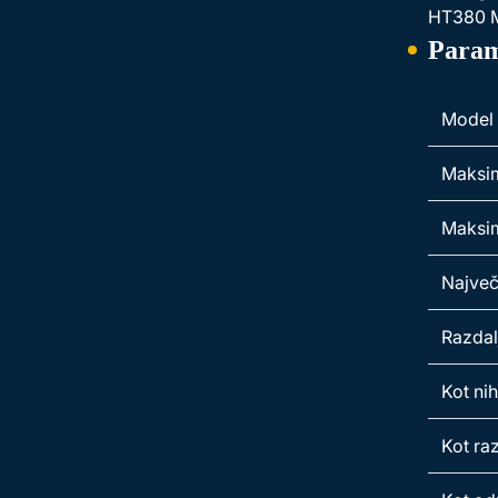
HT380 Mi
Param
Model
Maksim
Maksim
Največj
Razdalj
Kot ni
Kot ra