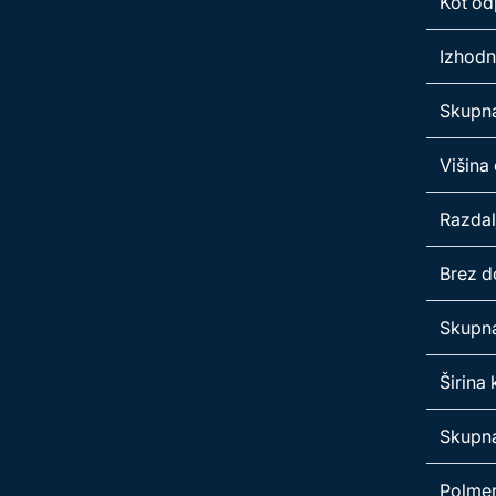
Kot od
Izhodn
Skupna
Višina 
Razdal
Brez d
Skupna
Širina
Skupna
Polmer