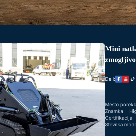
Mini natl
zmogljivo
Deli:
Mesto porekl
Znamka
Hi
Certifikacija
Številka mod