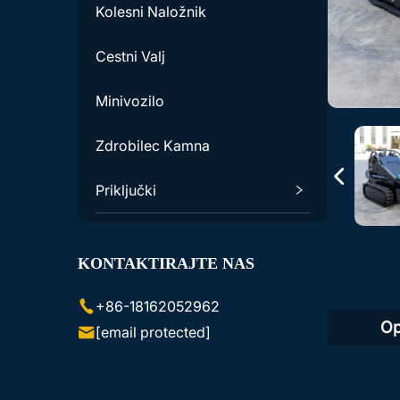
Kolesni Naložnik
Cestni Valj
Minivozilo
Zdrobilec Kamna
Priključki
Dodatna Oprema za
Ekskavatorje
KONTAKTIRAJTE NAS
Dodatna Oprema za Miniloade
+86-18162052962
Lezajnike
Op
[email protected]