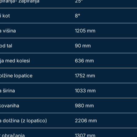
piranja- zapiranja
25°
i kot
8°
 višina
1205 mm
od tal
90 mm
ja med kolesi
636 mm
olžine lopatice
1752 mm
 širina
1033 mm
 kovaniha
980 mm
 dolžina (z lopatico)
2206 mm
 obračanja
1307 mm