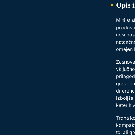
Opis 
Mini sti
produkti
nosilnos
natančno
omejenih
Zasnovan
vključno
prilagod
gradbena
diferenc
izboljša
katerih v
Trdna ko
kompaktn
to, ali 