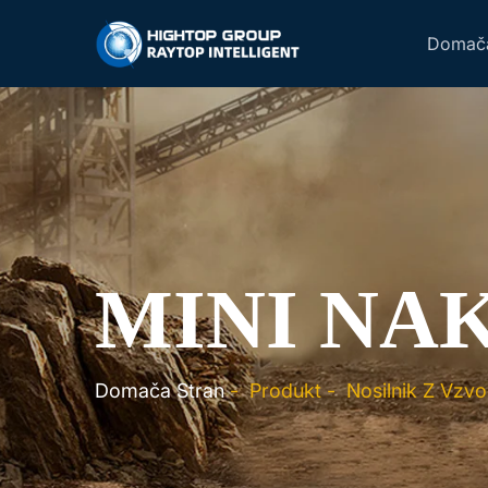
Domača
MINI NA
Domača Stran
-
Produkt
-
Nosilnik Z Vzv