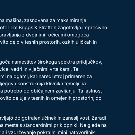
ena mašina, zasnovana za maksimiranje
motorjem Briggs & Stratton zagotavlja impresivno
 upravljanja z dvojnimi ročicami omogoča
o delo v tesnih prostorih, ozkih uličkah in
goča namestitev širokega spektra priključkov,
vice, vedri in vijačnimi vrtalkami. Ta
mi nalogami, kar naredi stroj primeren za
jegova konstrukcija klivnika temelji na
ja potrebo po običajnem zavijanju. Ta lastnost
ovito deluje v tesnih in omejenih prostorih, do
ljajo dolgotrajen učinek in zanesljivost. Zaradi
a mesta s standardnimi priklopniki. Ne glede na
 ali vzdrževanje pokrajin, mini natovorilnik