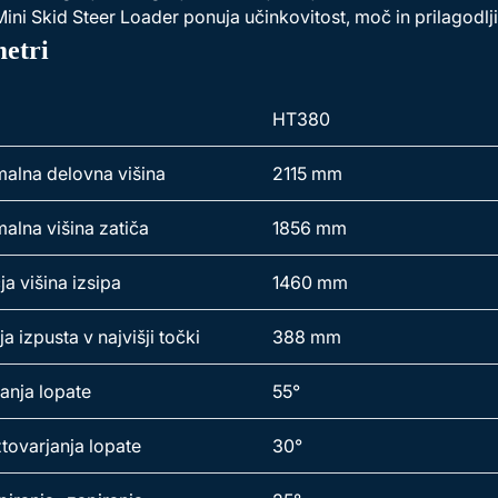
ni Skid Steer Loader ponuja učinkovitost, moč in prilagodlj
etri
HT380
alna delovna višina
2115 mm
alna višina zatiča
1856 mm
a višina izsipa
1460 mm
a izpusta v najvišji točki
388 mm
hanja lopate
55°
ztovarjanja lopate
30°