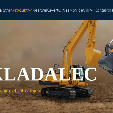
 Stran
Produkt
Rešitve
Kuvert
O Nas
Novice
Viri
Kontaktira
KLADALEC
odnim Obratovanjem