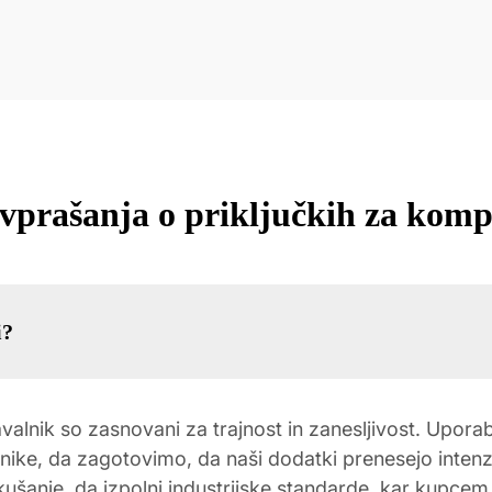
 vprašanja o priključkih za kom
i?
valnik so zasnovani za trajnost in zanesljivost. Upo
ike, da zagotovimo, da naši dodatki prenesejo intenzi
ušanje, da izpolni industrijske standarde, kar kupcem