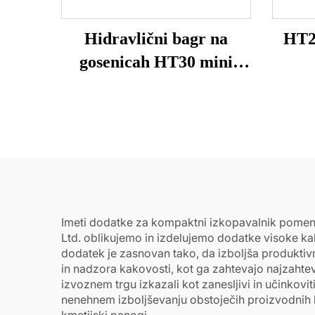
Hidravlični bagr na
HT21
gosenicah HT30 mini
bagr za prodajo
Imeti dodatke za kompaktni izkopavalnik pomeni,
Ltd. oblikujemo in izdelujemo dodatke visoke kak
dodatek je zasnovan tako, da izboljša produktiv
in nadzora kakovosti, kot ga zahtevajo najzahtevne
izvoznem trgu izkazali kot zanesljivi in učinkov
nenehnem izboljševanju obstoječih proizvodnih lin