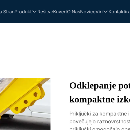
 Stran
Produkt
Rešitve
Kuvert
O Nas
Novice
Viri
Kontaktira
Odklepanje pot
kompaktne izk
Priključki za kompaktne i
povečujejo raznovrstnost 
priključki omogočajo oper