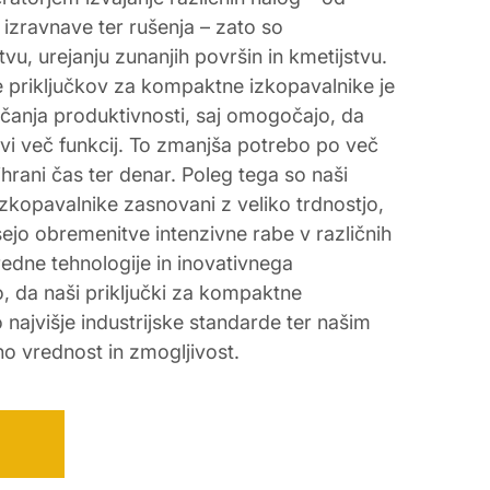
izravnave ter rušenja – zato so
tvu, urejanju zunanjih površin in kmetijstvu.
 priključkov za kompaktne izkopavalnike je
čanja produktivnosti, saj omogočajo, da
i več funkcij. To zmanjša potrebo po več
hrani čas ter denar. Poleg tega so naši
zkopavalnike zasnovani z veliko trdnostjo,
ejo obremenitve intenzivne rabe v različnih
predne tehnologije in inovativnega
, da naši priključki za kompaktne
o najvišje industrijske standarde ter našim
o vrednost in zmogljivost.