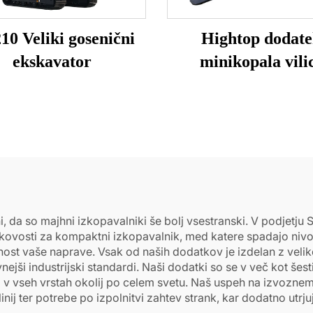
0 Veliki gosenični
Hightop dodat
ekskavator
minikopala vili
 da so majhni izkopavalniki še bolj vsestranski. V podjetju 
ovosti za kompaktni izkopavalnik, med katere spadajo nivoval
nost vaše naprave. Vsak od naših dodatkov je izdelan z vel
jši industrijski standardi. Naši dodatki so se v več kot šesti
iti v vseh vrstah okolij po celem svetu. Naš uspeh na izvozn
ij ter potrebe po izpolnitvi zahtev strank, kar dodatno utrjuj