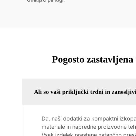
kmetijski panogi.
Pogosto zastavljena
Ali so vaši priključki trdni in zanesljiv
Da, naši dodatki za kompaktni izkopa
materiale in napredne proizvodne tehn
Vsak izdelek prestane natančno presk