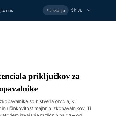
jte nas
Iskanje
SL
enciala priključkov za
opavalnike
zkopavalnike so bistvena orodja, ki
in učinkovitost majhnih izkopavalnikov. Ti
atorjem izvajanje različnih nalog – od