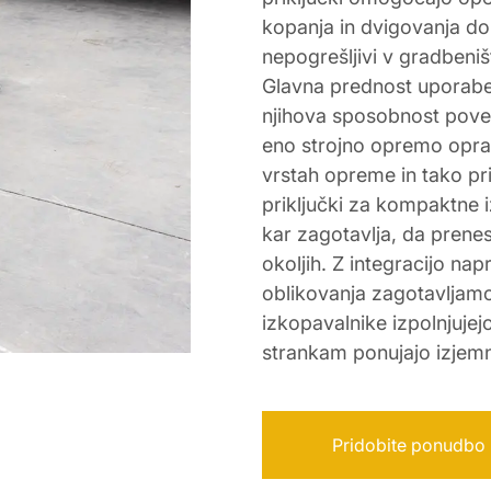
kopanja in dvigovanja do 
nepogrešljivi v gradbeniš
Glavna prednost uporabe
njihova sposobnost pove
eno strojno opremo oprav
vrstah opreme in tako pri
priključki za kompaktne i
kar zagotavlja, da prenes
okoljih. Z integracijo na
oblikovanja zagotavljamo
izkopavalnike izpolnjujej
strankam ponujajo izjemn
Pridobite ponudbo