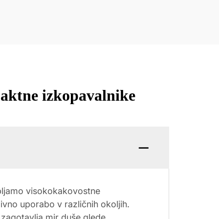
paktne izkopavalnike
rabljamo visokokakovostne
vno uporabo v različnih okoljih.
 zagotavlja mir duše glede