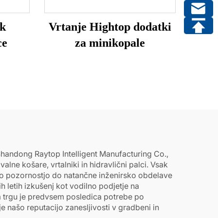
ek
Vrtanje Hightop dodatki
ce
za minikopale
Shandong Raytop Intelligent Manufacturing Co.,
ne košare, vrtalniki in hidravlični palci. Vsak
iko pozornostjo do natančne inženirsko obdelave
h letih izkušenj kot vodilno podjetje na
em trgu je predvsem posledica potrebe po
e našo reputacijo zanesljivosti v gradbeni in