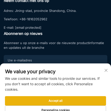
Neem contact met ons op
Adres:
Jining-stad, provincie Shandong, China.
Telefoon:
+86-18162052962
E-mail:
[email protected]
Abonneren op nieuws
Abonneer u op onze e-mails voor de nieuwste productinformatie
en updates uit de branche
We value your privacy
Abonneren
We use cookies and similar tools to provide our services. If
Word lid van onze abonneelijst en profiteer van exclusieve
you don't want to accept all cookies, click Personalize
aanbiedingen en professioneel advies.
cookies.
Accept all
Copyright © 2025 door Shandong Hightop Group & Shandong Raytop
Personalize cookies