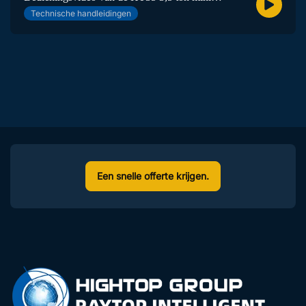
Technische handleidingen
graafmachine
Een snelle offerte krijgen.