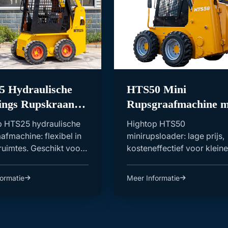
 Hydraulische
HTS50 Mini
ings Rupskraan
Rupsgraafmachine m
raafmachine
Lage Prijs
p HTS25 hydraulische
Hightop HTS50
afmachine: flexibel in
minirupsloader: lage prijs,
uimtes. Geschikt voor
kosteneffectief voor kleine
ijnb...
bedrijven. Ideaal voor bouw
ormatie
Meer Informatie