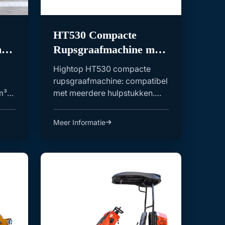
HT530 Compacte
et
Rupsgraafmachine met
t
Uitrustingsstuk
Hightop HT530 compacte
rupsgraafmachine: compatibel
m³
met meerdere hulpstukken.
kt
Ideaal voor bouw, m...
Meer Informatie