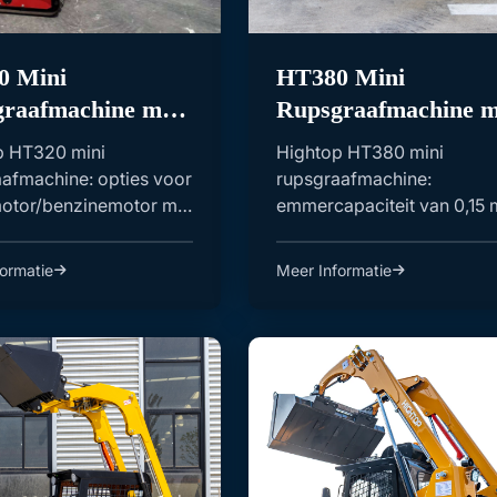
0 Mini
HT380 Mini
raafmachine met
Rupsgraafmachine m
lmotor en Benzine
0,15m3 Bakcapacitei
p HT320 mini
Hightop HT380 mini
 met Bak
afmachine: opties voor
rupsgraafmachine:
motor/benzinemotor met
emmercapaciteit van 0,15 
Ideaal voor ...
voor precies laden. Geschi
voo...
ormatie
Meer Informatie