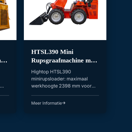
HTSL390 Mini
et
Rupsgraafmachine met
Maximale Werkhoogte
Hightop HTSL390
2398mm
minirupsloader: maximaal
werkhoogte 2398 mm voor
...
werkzaamheden op hoogte.
Geschik...
Meer Informatie