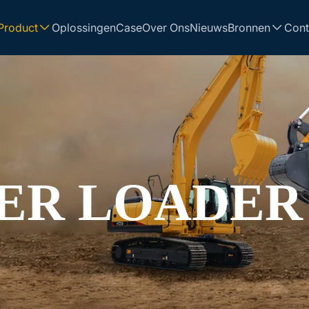
Product
Oplossingen
Case
Over Ons
Nieuws
Bronnen
Cont
EER LOADER