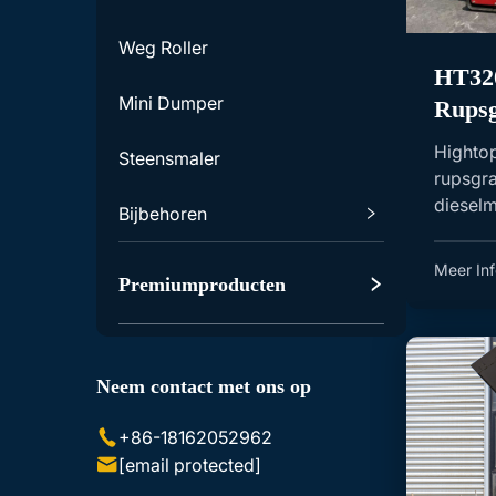
Weg Roller
HT32
Mini Dumper
Rupsg
Diese
Highto
Steensmaler
Motor
rupsgra
diesel
Bijbehoren
emmer. 
Graafmachine Accessoires
Meer Inf
Premiumproducten
Skid Steer Lader Accessoires
Neem contact met ons op
+86-18162052962
[email protected]