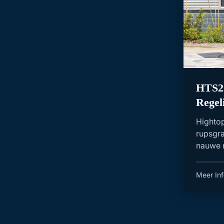
HTS25
Regel
Rupsg
Highto
rupsgra
nauwe r
bouw, m
Meer Inf