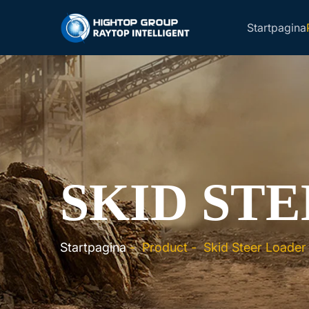
Startpagina
SKID ST
Startpagina
-
Product
-
Skid Steer Loader