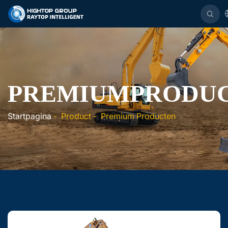
PREMIUMPRODU
Startpagina
-
Product
-
Premium Producten