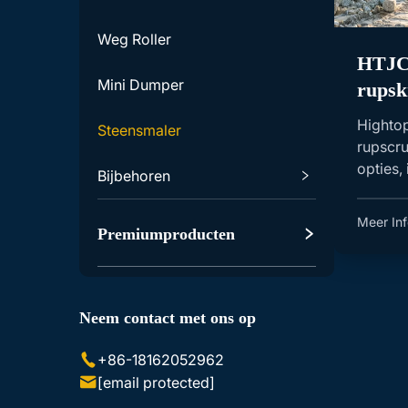
Weg Roller
HTJC4
Mini Dumper
rupsk
benzi
Highto
Steensmaler
rupscru
opties,
Bijbehoren
kleinsc
Graafmachine Accessoires
Meer Inf
Premiumproducten
Skid Steer Lader Accessoires
Neem contact met ons op
+86-18162052962
[email protected]