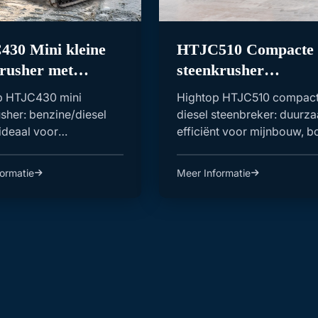
30 Mini kleine
HTJC510 Compacte
rusher met
steenkrusher
nie/dieselmotor
aangedreven door
p HTJC430 mini
Hightop HTJC510 compac
dieselmotor
sher: benzine/diesel
diesel steenbreker: duurz
 ideaal voor
efficiënt voor mijnbouw, 
halige bouw-, mijnbou...
en aggregaat...
ormatie
Meer Informatie