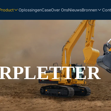
Product
Oplossingen
Case
Over Ons
Nieuws
Bronnen
Cont
RPLETTER