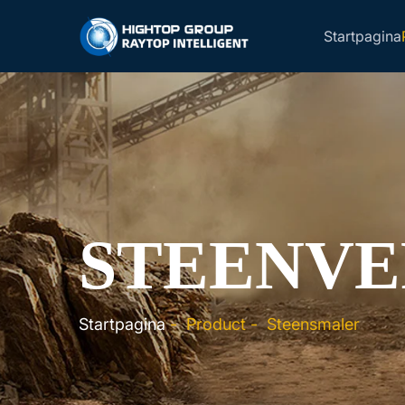
Startpagina
STEENVE
Startpagina
-
Product
-
Steensmaler