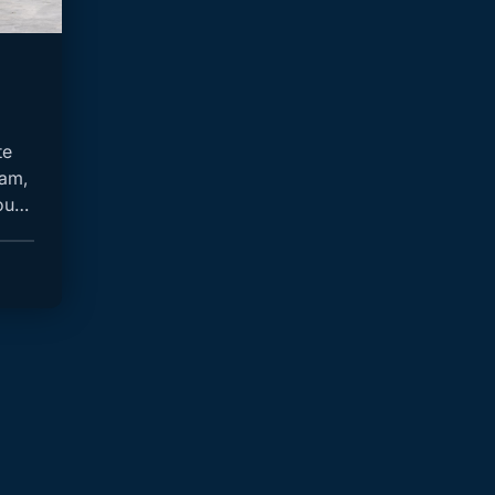
te
aam,
bouw