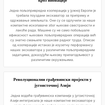
кроз иновације
Једна пољопривредна кооперација у јужној Европи је
требала поуздани экскаватор за припрему и
одржавање земљишта. Они су се одлучили за наше
компактне ископаваче због њихове свестраности и
лакоће рада. Машине су не само побољшале
ефикасност њихових пољопривредних операција већ
су знатно смањиле трошкове радног труда. Описак
од кооперације истакао је изузетну перформансу
наших экскаватора у различитим пољопривредним
задатцима, доказујући њихову прилагодљивост у
различитим окружењима.
Револуционални грађевински пројекти у
југоисточној Азији
Једна водећа грађевинска компанија у југоисточној
Азији интегрисала је наше компактне екскаваторе у