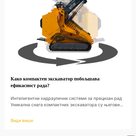
Како компактен экскаватор побољшава
ефикасност рада?
Интелигентни хидраулични системи за прецизан рад
Уникална снага компактних экскаватора су његови
интелигентни хидраулични системи, који пружају нови
ниво оперативне прецизности. Ови системи су
Види више
дизајнирани да реагују на улаз оператера и да праве
ажу...