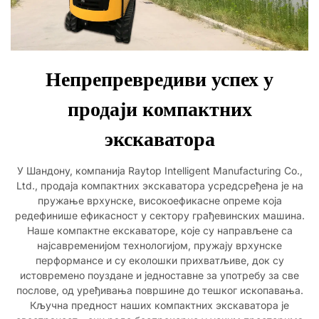
Непрепревредиви успех у
продаји компактних
экскаватора
У Шандону, компанија Raytop Intelligent Manufacturing Co.,
Ltd., продаја компактних экскаватора усредсређена је на
пружање врхунске, високоефикасне опреме која
редефинише ефикасност у сектору грађевинских машина.
Наше компактне екскаваторе, које су направљене са
најсавременијом технологијом, пружају врхунске
перформансе и су еколошки прихватљиве, док су
истовремено поуздане и једноставне за употребу за све
послове, од уређивања површине до тешког ископавања.
Кључна предност наших компактних экскаватора је