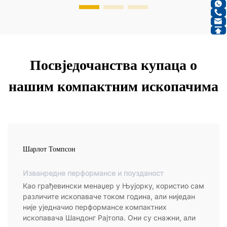
Посвједочанства купаца о
нашим компактним ископачима
Шарлот Томпсон
Изванредне перформансе и поузданост
Као грађевински менаџер у Њујорку, користио сам
различите ископаваче током година, али ниједан
није уједначио перформансе компактних
ископавача Шандонг Рајтопа. Они су снажни, али