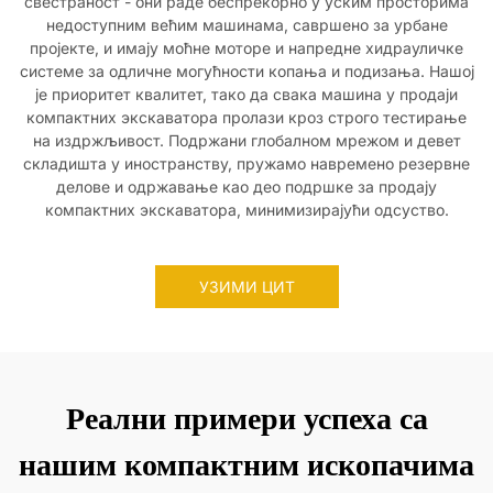
свестраност - они раде беспрекорно у уским просторима
недоступним већим машинама, савршено за урбане
пројекте, и имају моћне моторе и напредне хидрауличке
системе за одличне могућности копања и подизања. Нашој
је приоритет квалитет, тако да свака машина у продаји
компактних экскаватора пролази кроз строго тестирање
на издржљивост. Подржани глобалном мрежом и девет
складишта у иностранству, пружамо навремено резервне
делове и одржавање као део подршке за продају
компактних экскаватора, минимизирајући одсуство.
УЗИМИ ЦИТ
Реални примери успеха са
нашим компактним ископачима