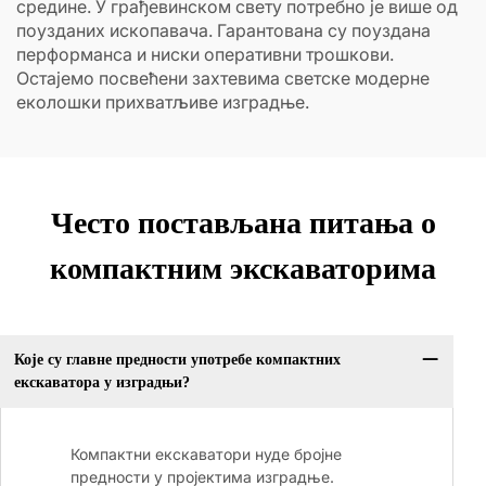
средине. У грађевинском свету потребно је више од
поузданих ископавача. Гарантована су поуздана
перформанса и ниски оперативни трошкови.
Остајемо посвећени захтевима светске модерне
еколошки прихватљиве изградње.
Често постављана питања о
компактним экскаваторима
Које су главне предности употребе компактних
екскаватора у изградњи?
Компактни екскаватори нуде бројне
предности у пројектима изградње.