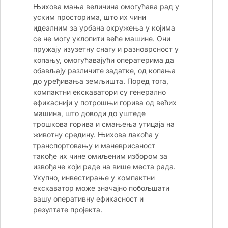
Њихова мања величина омогућава рад у
уским просторима, што их чини
идеалним за урбана окружења у којима
се не могу уклопити веће машине. Они
пружају изузетну снагу и разноврсност у
копању, омогућавајући оператерима да
обављају различите задатке, од копања
до уређивања земљишта. Поред тога,
компактни екскаватори су генерално
ефикаснији у потрошњи горива од већих
машина, што доводи до уштеде
трошкова горива и смањења утицаја на
животну средину. Њихова лакоћа у
транспортовању и маневрисаност
такође их чине омиљеним избором за
извођаче који раде на више места рада.
Укупно, инвестирање у компактни
екскаватор може значајно побољшати
вашу оперативну ефикасност и
резултате пројекта.