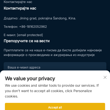
Контактирајте нас
Контактирајте нас
Додатно:
Jining grad, pokrajina Šandong, Kina.
Телефон:
+86-18162052962
Е-маил:
[email protected]
Препоручите се на вести
Претплатите се на наша е-писма да бисте добијали најновије
информације о производима и ажурирања из индустрије
We value your privacy
Подпишите се
We use cookies and similar tools to provide our services. If
Придружите се нашој листи претплате и уживајте у
you don't want to accept all cookies, click Personalize
ексклузивним понудама и стручним саветима.
cookies.
Accept all