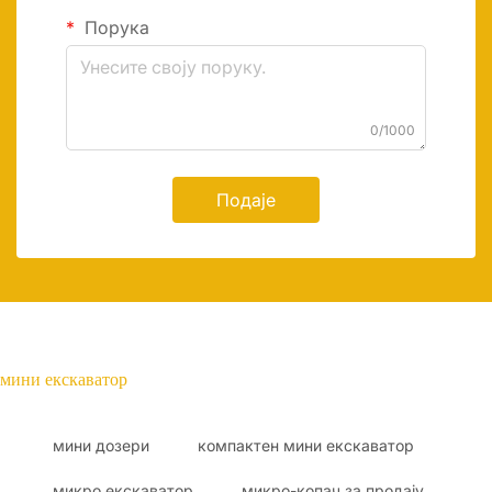
Порука
0/1000
Подаје
мини екскаватор
мини дозери
компактен мини екскаватор
микро екскаватор
микро-копач за продају