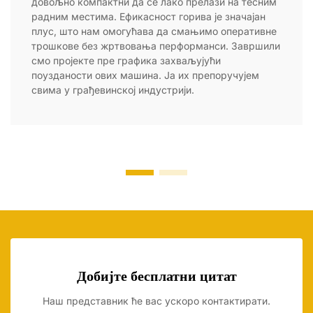
довољно компактни да се лако прелази на тесним
радним местима. Ефикасност горива је значајан
плус, што нам омогућава да смањимо оперативне
трошкове без жртвовања перформанси. Завршили
смо пројекте пре графика захваљујући
поузданости ових машина. Ја их препоручујем
свима у грађевинској индустрији.
Добијте бесплатни цитат
Наш представник ће вас ускоро контактирати.