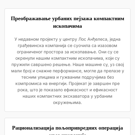
Преображавање урбаних пејзажа компактним
ископачима
У недавном пројекту у центру Лос Анђелеса, једна
грађевинска компанија се суочила са изазовом
ограниченог простора за ископавање. Они су се
окренули нашим компактним ископачима, који су
пружили савршено решење. Наше машине су, уз свој
мали број и снажне перформансе, могле да прелазе у
тесним улицама и гужваним подручјима без
компромиса на енергији. Пројекат је завршен пре
рока, што је показало ефикасност и ефикасност
наших компактних экскаватора у урбаним
окружењима.
Рационализација пољопривредних операција