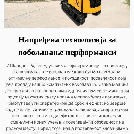
Напређена технологија за
побољшање перформанси
У Шандонг Рајтоп-у, уносимо најсавременију технологију у
наше компактне ископаваче како бисмо осигурали
оптималне перформансе и поузданост, посвећеност која
јача продају наших компактних ископавача. Свака машина
је опремљена са напредним хидрауличким системима који
пружају изузетну снагу копања и способности подизања,
омогућавајући оператерима да брзо и ефикасно заврше
задатке. Интуитивна управљања олакшавају оператерима
свих нивоа вештина да ефикасно користе ископаваче,
смањујући криву учења и повећавајући безбедност на
радном месту. Поред тога, наша посвећеност иновацијама