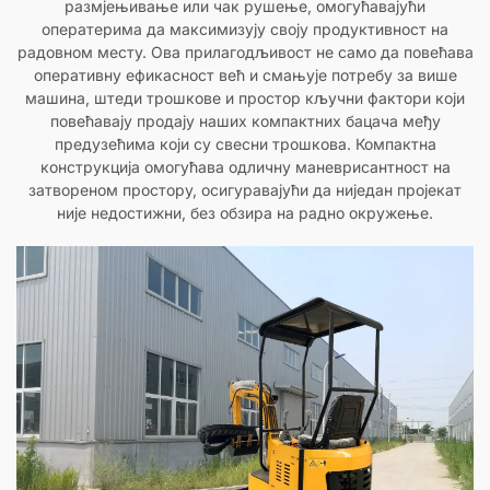
размјењивање или чак рушење, омогућавајући
оператерима да максимизују своју продуктивност на
радовном месту. Ова прилагодљивост не само да повећава
оперативну ефикасност већ и смањује потребу за више
машина, штеди трошкове и простор кључни фактори који
повећавају продају наших компактних бацача међу
предузећима који су свесни трошкова. Компактна
конструкција омогућава одличну маневрисантност на
затвореном простору, осигуравајући да ниједан пројекат
није недостижни, без обзира на радно окружење.