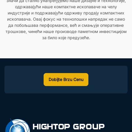
значи да стално унапређујемо наше дизајне и технологије,
одржавајући наше компактне ископаваче на челу
индустрије и подржавајући одрживу продају компактних
ископавача. Овај фокус на технолошки напредак не само
да побољшава перформансе, већ и смањује оперативне
трошкове, чинећи наше производе паметном инвестицијом
за било које предузеће.
Dobijte Brzu Cenu