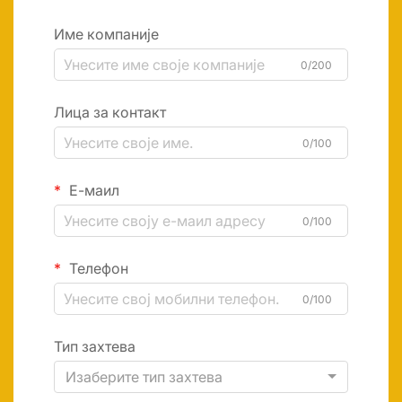
Име компаније
0/200
Лица за контакт
0/100
Е-маил
0/100
Телефон
0/100
Тип захтева
Изаберите тип захтева