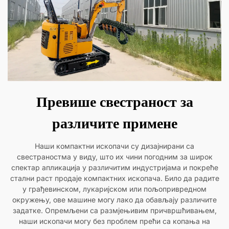
Превише свестраност за
различите примене
Наши компактни ископачи су дизајнирани са
свестраностма у виду, што их чини погодним за широк
спектар апликација у различитим индустријама и покреће
стални раст продаје компактних ископача. Било да радите
у грађевинском, лукаријском или пољопривредном
окружењу, ове машине могу лако да обављају различите
задатке. Опремљени са размјењивим причвршћивањем,
наши ископачи могу без проблем прећи са копања на