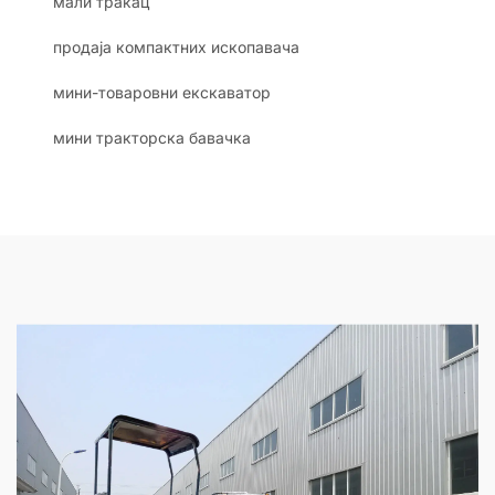
мали тракац
продаја компактних ископавача
мини-товаровни екскаватор
мини тракторска бавачка