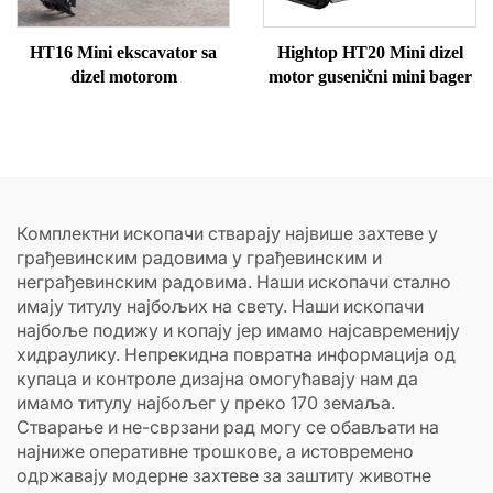
HT16 Mini ekscavator sa
Hightop HT20 Mini dizel
dizel motorom
motor gusenični mini bager
Комплектни ископачи стварају највише захтеве у
грађевинским радовима у грађевинским и
неграђевинским радовима. Наши ископачи стално
имају титулу најбољих на свету. Наши ископачи
најбоље подижу и копају јер имамо најсавременију
хидраулику. Непрекидна повратна информација од
купаца и контроле дизајна омогућавају нам да
имамо титулу најбољег у преко 170 земаља.
Стварање и не-сврзани рад могу се обављати на
најниже оперативне трошкове, а истовремено
одржавају модерне захтеве за заштиту животне