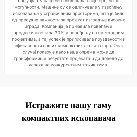
своју флоту како би побољшала своје пројектне
могућности. Машине су се одликувале у извођењу
ископавања у ограниченим просторима, што је било
од пресудне важности за пројекат изградње високих
зграда. Компанија је пријавила повећање
продуктивности за 30% у поређењу са претходним
пројектима, а тај успех је приписивала поузданости и
ефикасности наших компактних экскаватора. Овај
случај показује како наша опрема може да
трансформише резултате пројеката и да доведе до
успеха на конкурентним тржиштима.
Истражите нашу гаму
компактних ископавача