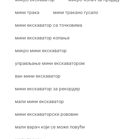
мини трака
мини тракано гусало
мини екскаватор са точковима
мини екскаватор копање
микро мини екскаватор
управљање мини екскаватором
ван мини екскаватор
мини екскаватор за рекордер
мали мини екскаватор
мини екскаваторски рововин
мали варач који се може повући