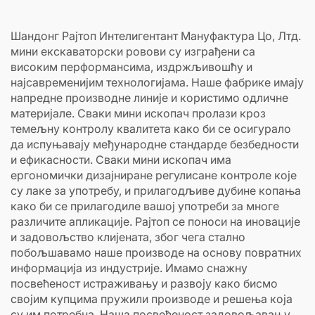
Шандонг Рајтоп Интелигентант Мануфактура Цо, Лтд.
мини екскаваторски ровови су изграђени са
високим перформансима, издржљивошћу и
најсавременијим технологијама. Наше фабрике имају
напредне производне линије и користимо одличне
материјале. Сваки мини ископач пролази кроз
темељну контролу квалитета како би се осигурало
да испуњавају међународне стандарде безбедности
и ефикасности. Сваки мини ископач има
ергономички дизајниране регулисане контроле које
су лаке за употребу, и прилагодљиве дубине копања
како би се прилагодиле вашој употреби за многе
различите апликације. Рајтоп се поноси на иновације
и задовољство клијената, због чега стално
побољшавамо наше производе на основу повратних
информација из индустрије. Имамо снажну
посвећеност истраживању и развоју како бисмо
својим купцима пружили производе и решења која
су им потребна. Наша посвећеност задовољавању