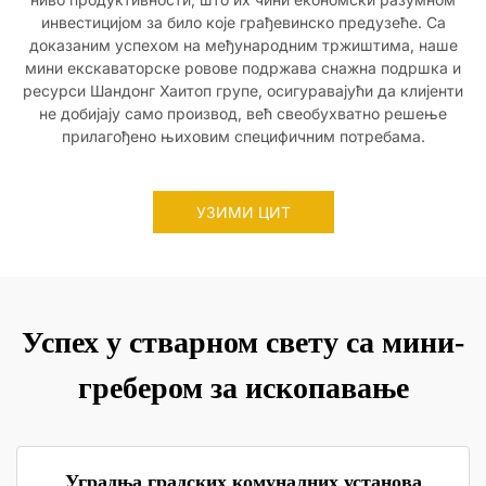
инвестицијом за било које грађевинско предузеће. Са
доказаним успехом на међународним тржиштима, наше
мини екскаваторске ровове подржава снажна подршка и
ресурси Шандонг Хаитоп групе, осигуравајући да клијенти
не добијају само производ, већ свеобухватно решење
прилагођено њиховим специфичним потребама.
УЗИМИ ЦИТ
Успех у стварном свету са мини-
гребером за ископавање
Уградња градских комуналних установа