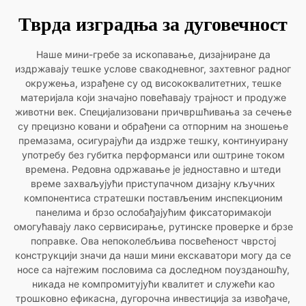
Тврда изградња за дуговечност
Наше мини-гребе за ископавање, дизајниране да
издржавају тешке услове свакодневног, захтевног радног
окружења, израђене су од висококвалитетних, тешке
материјала који значајно повећавају трајност и продуже
животни век. Специјализовани причвршћивања за сечење
су прецизно ковани и обрађени са отпорним на зношење
премазама, осигурајући да издрже тешку, континуирану
употребу без губитка перформанси или оштрине током
времена. Редовна одржавање је једноставно и штеди
време захваљујући приступачном дизајну кључних
компонентиса стратешки постављеним инспекционим
панелима и брзо ослобађајућим фиксаторимакоји
омогућавају лако сервисирање, рутинске проверке и брзе
поправке. Ова непоколебљива посвећеност чврстој
конструкцији значи да наши мини екскаватори могу да се
носе са најтежим пословима са доследном поузданошћу,
никада не компромитујући квалитет и служећи као
трошковно ефикасна, дугорочна инвестиција за извођаче,