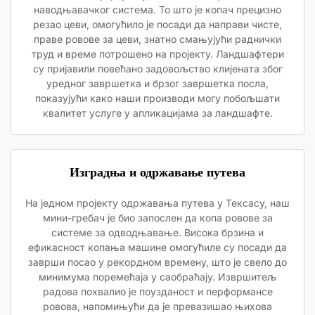
наводњавачког система. То што је копач прецизно
резао цеви, омогућило је посади да направи чисте,
праве ровове за цеви, знатно смањујући раднички
труд и време потрошено на пројекту. Ландшафтери
су пријавили повећано задовољство клијената због
уредног завршетка и брзог завршетка посла,
показујући како наши производи могу побољшати
квалитет услуге у апликацијама за ландшафте.
Изградња и одржавање путева
На једном пројекту одржавања путева у Тексасу, наш
мини-гребач је био запослен да копа ровове за
системе за одводњавање. Висока брзина и
ефикасност копања машине омогућиле су посади да
заврши посао у рекордном времену, што је свело до
минимума поремећаја у саобраћају. Извршитељ
радова похвалио је поузданост и перформансе
ровова, напомињући да је превазишао њихова