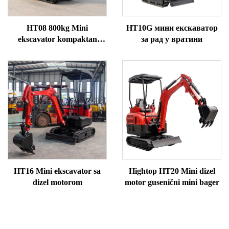
HT08 800kg Mini
HT10G мини екскаватор
ekscavator kompaktan
за рад у вратини
praktičan
HT16 Mini ekscavator sa
Hightop HT20 Mini dizel
dizel motorom
motor gusenični mini bager