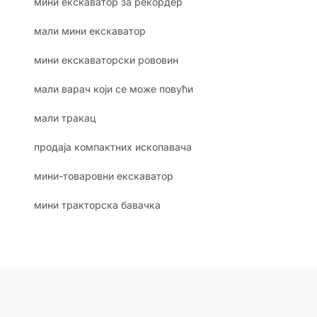
мини екскаватор за рекордер
мали мини екскаватор
мини екскаваторски рововин
мали варач који се може повући
мали тракац
продаја компактних ископавача
мини-товаровни екскаватор
мини тракторска бавачка