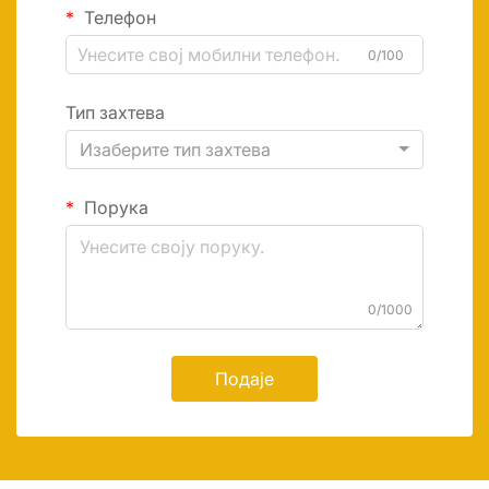
Телефон
0/100
Тип захтева
Изаберите тип захтева
Порука
0/1000
Подаје