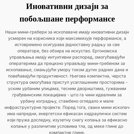
Иновативни дизајн за
побољшане перформансе
Наши мини-гребери за ископаваче имају иновативни дизајн
усмерен на корисника који максимизује перформансе, а
истовремено осигурава једноставну радњу за све
операторе, без обзира на искуство. Ергономска
управљања имају интуитивни распоред, омогућавајући
оператерима да прецизно управљају мини-гребеном за
ископавање, смањујући умору током дугих радних дана и
повећавајући продуктивност. Његова компактна, чврста
структура омогућава приступ усаглашеним просторима -
уским урбаним улицама, тесним двориштима, гужваним
грађевинским локацијама - што га чини идеалним за
урбану изградњу, стамбено огледало и мале
инфраструктурне пројекте. Поред тога, сваки мини ископач
има напредни, енергетски ефикасан хидраулички систем
који пружа доследну, изузетну снагу копања за ефикасно
копање у различитим условима тла, од меке глине до
компактне глине.