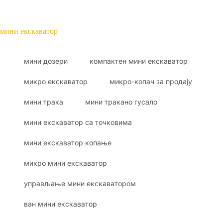
мини екскаватор
мини дозери
компактен мини екскаватор
микро екскаватор
микро-копач за продају
мини трака
мини тракано гусало
мини екскаватор са точковима
мини екскаватор копање
микро мини екскаватор
управљање мини екскаватором
ван мини екскаватор