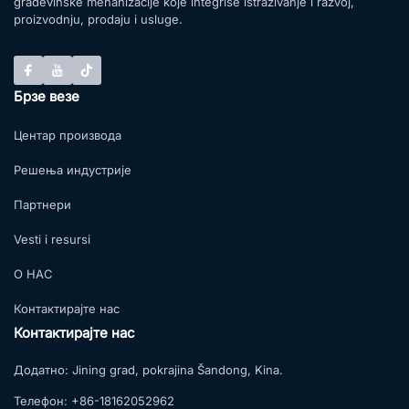
građevinske mehanizacije koje integriše istraživanje i razvoj,
proizvodnju, prodaju i usluge.
Брзе везе
Центар производа
Решења индустрије
Партнери
Vesti i resursi
О НАС
Контактирајте нас
Контактирајте нас
Додатно:
Jining grad, pokrajina Šandong, Kina.
Телефон:
+86-18162052962