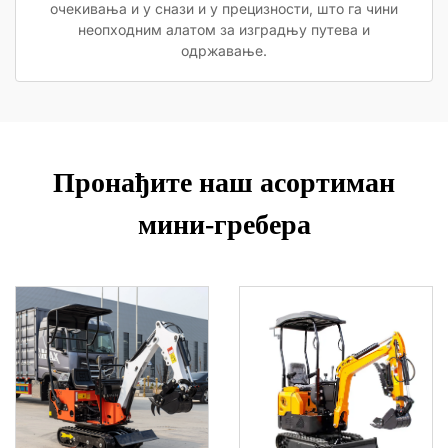
очекивања и у снази и у прецизности, што га чини
неопходним алатом за изградњу путева и
одржавање.
Пронађите наш асортиман
мини-гребера