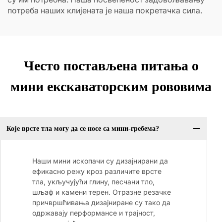
потреба наших клијената је наша покретачка сила.
Често постављена питања о
мини екскаваторским рововима
Које врсте тла могу да се носе са мини-гребема?
Наши мини ископачи су дизајнирани да
ефикасно режу кроз различите врсте
тла, укључујући глину, песчани тло,
шљаф и камени терен. Отразне резачке
причвршћивања дизајниране су тако да
одржавају перформансе и трајност,