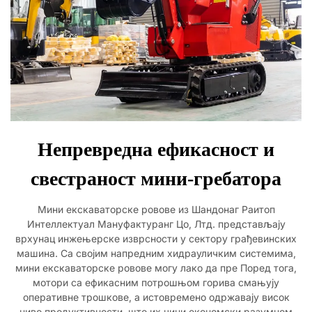
Непревредна ефикасност и
свестраност мини-гребатора
Мини екскаваторске ровове из Шандонаг Раитоп
Интеллектуал Мануфактуранг Цо, Лтд. представљају
врхунац инжењерске изврсности у сектору грађевинских
машина. Са својим напредним хидрауличким системима,
мини екскаваторске ровове могу лако да пре Поред тога,
мотори са ефикасним потрошњом горива смањују
оперативне трошкове, а истовремено одржавају висок
ниво продуктивности, што их чини економски разумном