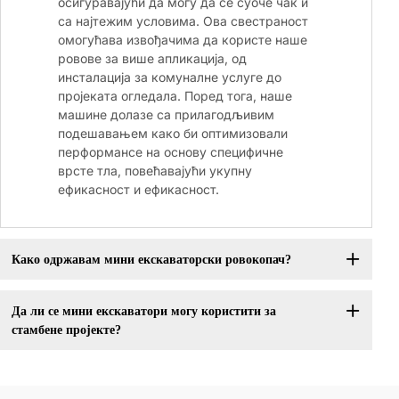
осигуравајући да могу да се суоче чак и
са најтежим условима. Ова свестраност
омогућава извођачима да користе наше
ровове за више апликација, од
инсталација за комуналне услуге до
пројеката огледала. Поред тога, наше
машине долазе са прилагодљивим
подешавањем како би оптимизовали
перформансе на основу специфичне
врсте тла, повећавајући укупну
ефикасност и ефикасност.
Како одржавам мини екскаваторски ровокопач?
Да ли се мини екскаватори могу користити за
стамбене пројекте?