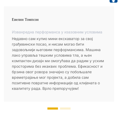
Евелин Томпсон
Изванредна перформанса у изазовним условима
Недавно сам купио мини екскаватор за свој
грађевински посао, и нисам могао бити
задовољнији његовим перформансима. Машина
лако управља тешким условима тла, а њен
компактен дизајн ми омогућава да радим у уским
просторима без икаквих проблема. Ефикасност и
брзина овог ровора значајно су побољшале
времетрајање мог пројекта, а добила сам
позитивне повратне информације од клијената о
квалитету рада. Врло препоручујем!