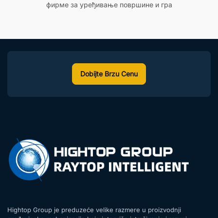
фирме за уређивање површине и гра
Dobijte Brzu Cenu
Hightop Group je preduzeće velike razmere u proizvodnji