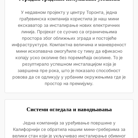
У недавном пројекту у центру Торонта, једна
грађевинска компанија користила је наш мини
екскаватор за инсталирање нових електричних
линија. Пројекат се суочио са ограничењима
простора због оближњих зграда и постојеће
инфраструктуре. Компактна величина и маневреност
мини ископавача омогућиле су тиму да ефикасно
копају уско околине без поремећаја околине. То је
резултирало успешном инсталацијом која је
завршена пре рока, што је показало способност
ровова да се одликују у урбаним окружењима где је
простор на премијуму.
Системи огледала и наводњавања
Једна компанија за уређивање површине у
Калифорнији се обратила нашим мини-греберима за
велики стан који је укључивао инсталирање обимног