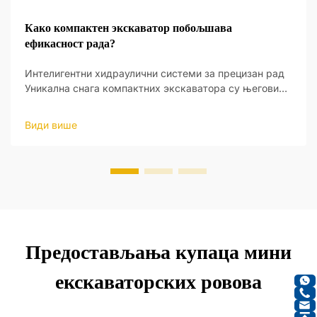
Како компактен экскаватор побољшава
ефикасност рада?
Интелигентни хидраулични системи за прецизан рад
Уникална снага компактних экскаватора су његови
интелигентни хидраулични системи, који пружају нови
ниво оперативне прецизности. Ови системи су
Види више
дизајнирани да реагују на улаз оператера и да праве
ажу...
Предостављања купаца мини
екскаваторских ровова