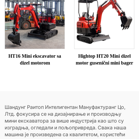
HT16 Mini ekscavator sa
Hightop HT20 Mini dizel
dizel motorom
motor gusenični mini bager
Шандунг Раитоп Интелигентан Мануфактуранг Цо,
Лтд. фокусира се на дизајнирање и производњу
мини екскаватора за више индустрија као што су
изградња, огледали и пољопривреда. Свака наша
машина је произведена са квалитетом, користећи