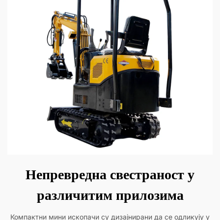
Непревредна свестраност у
различитим прилозима
Компактни мини ископачи су дизајнирани да се одликују у