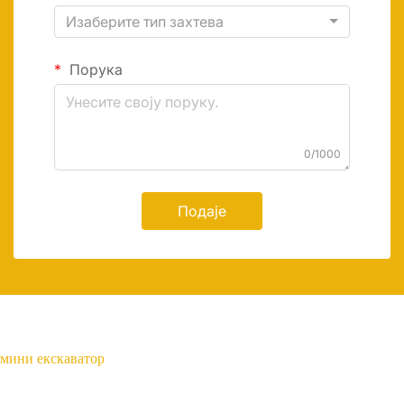
Изаберите тип захтева
Порука
0/1000
Подаје
мини екскаватор