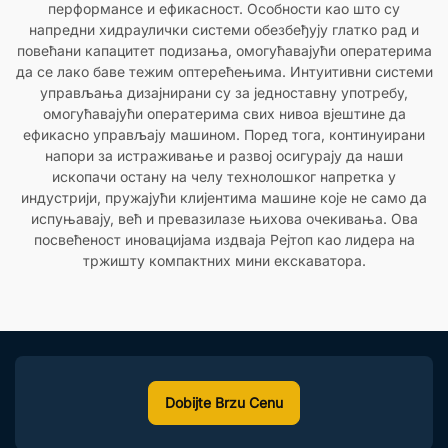
перформансе и ефикасност. Особности као што су
напредни хидраулички системи обезбеђују глатко рад и
повећани капацитет подизања, омогућавајући оператерима
да се лако баве тежим оптерећењима. Интуитивни системи
управљања дизајнирани су за једноставну употребу,
омогућавајући оператерима свих нивоа вјештине да
ефикасно управљају машином. Поред тога, континуирани
напори за истраживање и развој осигурају да наши
ископачи остану на челу технолошког напретка у
индустрији, пружајући клијентима машине које не само да
испуњавају, већ и превазилазе њихова очекивања. Ова
посвећеност иновацијама издваја Рејтоп као лидера на
тржишту компактних мини екскаватора.
Dobijte Brzu Cenu