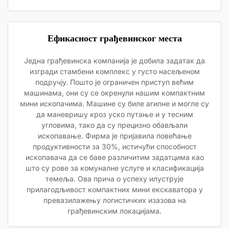
Ефикасност грађевинског места
Једна грађевинска компанија је добила задатак да
изгради стамбени комплекс у густо насељеном
подручју. Пошто је ограничен приступ већим
машинама, они су се окренули нашим компактним
мини ископачима. Машине су биле агилне и могле су
да маневришу кроз уско путање и у тесним
угловима, тако да су прецизно обављали
ископавање. Фирма је пријавила повећање
продуктивности за 30%, истичући способност
ископавача да се баве различитим задатцима као
што су рове за комуналне услуге и класификација
темеља. Ова прича о успеху илуструје
прилагодљивост компактних мини екскаватора у
превазилажењу логистичких изазова на
грађевинским локацијама.