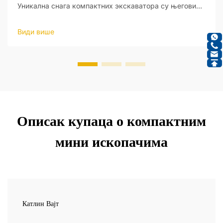
Уникална снага компактних экскаватора су његови
интелигентни хидраулични системи, који пружају нови
ниво оперативне прецизности. Ови системи су
Види више
дизајнирани да реагују на улаз оператера и да праве
ажу...
Описак купаца о компактним
мини ископачима
Катлин Вајт