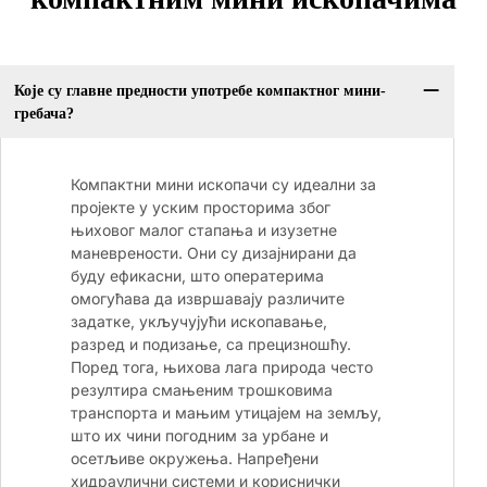
Које су главне предности употребе компактног мини-
гребача?
Компактни мини ископачи су идеални за
пројекте у уским просторима због
њиховог малог стапања и изузетне
маневрености. Они су дизајнирани да
буду ефикасни, што оператерима
омогућава да извршавају различите
задатке, укључујући ископавање,
разред и подизање, са прецизношћу.
Поред тога, њихова лага природа често
резултира смањеним трошковима
транспорта и мањим утицајем на земљу,
што их чини погодним за урбане и
осетљиве окружења. Напређени
хидраулични системи и кориснички