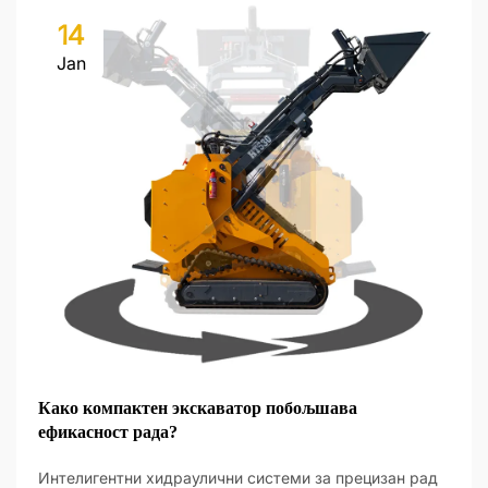
14
Jan
Како компактен экскаватор побољшава
ефикасност рада?
Интелигентни хидраулични системи за прецизан рад