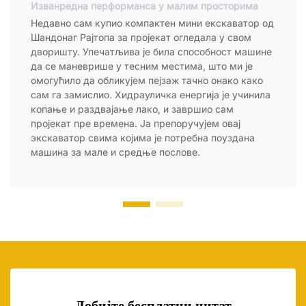
Изванредна перформанса у малим просторима
Недавно сам купио компактен мини екскаватор од
Шандонаг Рајтопа за пројекат огледала у свом
дворишту. Упечатљива је била способност машине
да се маневрише у тесним местима, што ми је
омогућило да обликујем пејзаж тачно онако како
сам га замислио. Хидрауличка енергија је учинила
копање и раздвајање лако, и завршио сам
пројекат пре времена. Ја препоручујем овај
экскаватор свима којима је потребна поуздана
машина за мале и средње послове.
Добијте бесплатни цитат