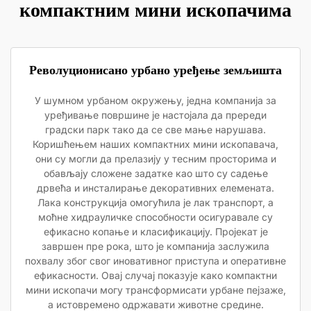
компактним мини ископачима
Револуционисано урбано уређење земљишта
У шумном урбаном окружењу, једна компанија за
уређивање површине је настојала да пререди
градски парк тако да се све мање нарушава.
Коришћењем наших компактних мини ископавача,
они су могли да прелазију у тесним просторима и
обављају сложене задатке као што су садење
дрвећа и инсталирање декоративних елемената.
Лака конструкција омогућила је лак транспорт, а
моћне хидрауличке способности осигуравале су
ефикасно копање и класификацију. Пројекат је
завршен пре рока, што је компанија заслужила
похвалу због свог иновативног приступа и оперативне
ефикасности. Овај случај показује како компактни
мини ископачи могу трансформисати урбане пејзаже,
а истовремено одржавати животне средине.