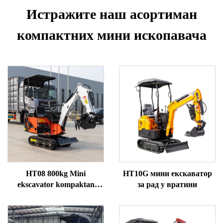
Истражите наш асортиман
компактних мини ископавача
HT08 800kg Mini
HT10G мини екскаватор
ekscavator kompaktan
за рад у вратини
praktičan