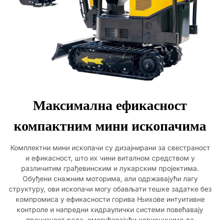
Максимална ефикасност
компактним мини ископачима
Комплектни мини ископачи су дизајнирани за свестраност
и ефикасност, што их чини виталном средством у
различитим грађевинским и лукарским пројектима.
Обуђени снажним моторима, али одржавајући лагу
структуру, ови ископачи могу обављати тешке задатке без
компромиса у ефикасности горива Њихове интуитивне
контроле и напредни хидраулички системи повећавају
прецизност рада, омогућавајући корисницима да