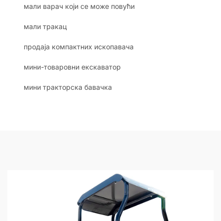
мали варач који се може повући
мали тракац
продаја компактних ископавача
мини-товаровни екскаватор
мини тракторска бавачка