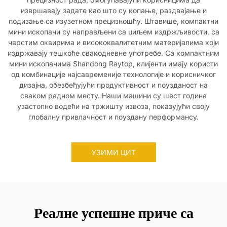
извршавају задате као што су копање, раздвајање и
подизање са изузетном прецизношћу. Штавише, компактни
мини ископачи су направљени са циљем издржљивости, са
чврстим оквирима и висококвалитетним материјалима који
издржавају тешкоће свакодневне употребе. Са компактним
мини ископачима Shandong Raytop, клијенти имају користи
од комбинације најсавременије технологије и корисничког
дизајна, обезбеђујући продуктивност и поузданост на
сваком радном месту. Наши машини су шест година
узастопно водећи на тржишту извоза, показујући своју
глобалну привлачност и поуздану перформансу.
УЗИМИ ЦИТ
Реалне успешне приче са