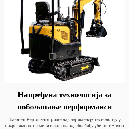
Напређена технологија за
побољшање перформанси
Шандонг Рејтоп интегрише најсавременију технологију у
своје компактне мини ископаваче, обезбеђујући оптималне