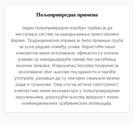
Пољопривредна примена
Један пољопривредни извођач требао је да
инсталира систем за наводњавање преко велике
фарме. Традиционална опрема је била превише груба
за уске редове између усева. Користећи наше
компактне мини ископаваче, ефикасно су копали
ровове за наводњавајуће линије без оштећења
околних биљака. Извршилац послова похвалио је
ископаваче због њихове поузданости и лакоће
употребе, рекавши да су значајно смањили време
рада и трошкове. Овај случај истиче свестраност
компактних мини екскаватора у пољопривредним
окружењима, доказујући њихову вредност изван
конвенционалних грађевинских апликација.