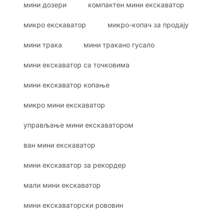
мини дозери
компактен мини екскаватор
микро екскаватор
микро-копач за продају
мини трака
мини тракано гусало
мини екскаватор са точковима
мини екскаватор копање
микро мини екскаватор
управљање мини екскаватором
ван мини екскаватор
мини екскаватор за рекордер
мали мини екскаватор
мини екскаваторски рововин