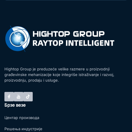
Hightop Group je preduzeće velike razmere u proizvodnji
građevinske mehanizacije koje integriše istraživanje i razvoj,
proizvodnju, prodaju i usluge.
Брзе везе
Центар производа
Решења индустрије