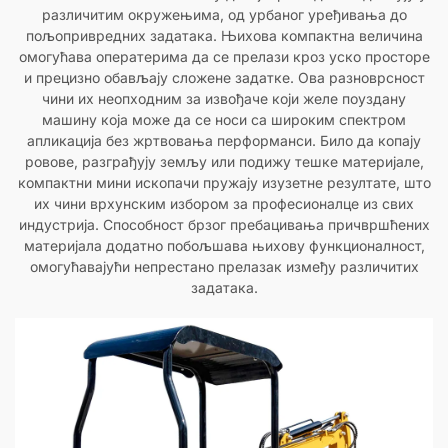
различитим окружењима, од урбаног уређивања до
пољопривредних задатака. Њихова компактна величина
омогућава оператерима да се прелази кроз уско просторе
и прецизно обављају сложене задатке. Ова разноврсност
чини их неопходним за извођаче који желе поуздану
машину која може да се носи са широким спектром
апликација без жртвовања перформанси. Било да копају
ровове, разграђују земљу или подижу тешке материјале,
компактни мини ископачи пружају изузетне резултате, што
их чини врхунским избором за професионалце из свих
индустрија. Способност брзог пребацивања причвршћених
материјала додатно побољшава њихову функционалност,
омогућавајући непрестано прелазак између различитих
задатака.