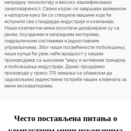
напредну технологију и високо квалификовано
занатовареност. Сваки корак се завршава временом
и напором како би се створиле машине које ће
испунити све стандарде индустрије и компаније.
Наши компактни мини ископачи дизајнирани су са
јаким, поузданим и напредним моторима,
хидрауличким системима и једноставним
управљачима. Због наше посвећености побољшању,
наши купци ће увек наћи вредност у нашим
производима са њиховим "веру и активним трендом,
и побољшања индустрије. Данас продајемо
производе у преко 170 земаља са обавезом да
задовољимо јединствене потребе наших клијената за
мини екскаваторима.
Често постављена питања о
компактним мини ископачима