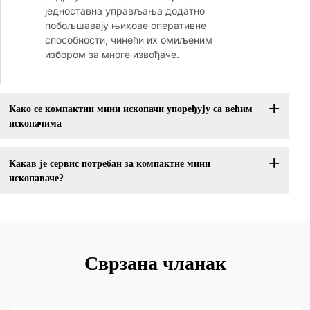
једноставна управљања додатно
побољшавају њихове оперативне
способности, чинећи их омиљеним
избором за многе извођаче.
Како се компактни мини ископачи упоређују са већим
ископачима
Какав је сервис потребан за компактне мини
ископаваче?
Сврзана чланак