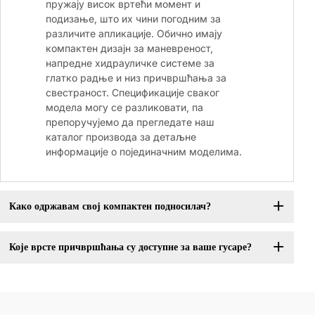
пружају висок вртећи момент и
подизање, што их чини погодним за
различите апликације. Обично имају
компактен дизајн за маневреност,
напредне хидрауличке системе за
глатко радње и низ причвршћања за
свестраност. Спецификације сваког
модела могу се разликовати, па
препоручујемо да прегледате наш
каталог производа за детаљне
информације о појединачним моделима.
Како одржавам свој компактен подносилач?
Које врсте причвршћања су доступне за ваше гусаре?