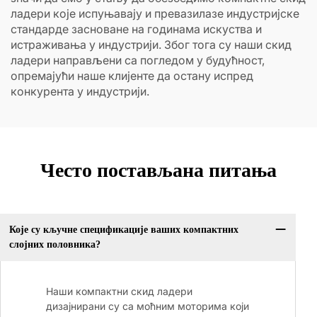
ладери које испуњавају и превазилазе индустријске
стандарде засноване на годинама искуства и
истраживања у индустрији. Због тога су наши скид
ладери направљени са погледом у будућност,
опремајући наше клијенте да остану испред
конкурента у индустрији.
Често постављана питања
Које су кључне спецификације ваших компактних
слојних половника?
Наши компактни скид ладери
дизајнирани су са моћним моторима који