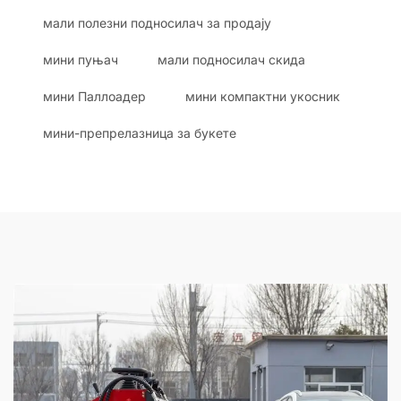
мали полезни подносилач за продају
мини пуњач
мали подносилач скида
мини Паллоадер
мини компактни укосник
мини-препрелазница за букете