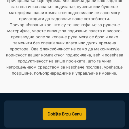
причвршћања које нудимо. Без обзира да ли ваш задатак
захтева ископавање, подизање, вучење или бушење
материјала, наши компактни подносилачи се лако могу
прилагодити да задовоље ваше потребности.
Причвршћивања као што су тешке кофање за рушење
материјала, чврсте вилице за подизање палета и високо-
производне ропе за копање рупа могу се брзо и лако
заменити без специјалних алата или дугих времена
простора. Ова флексибилност не само да максимизује
корисност вашег компактног подносилача, већ и повећава
продуктивност на више пројеката, што га чини
непроцењивом средством за извођаче послова, уређаоце
површине, пољопривреднике и управљаче имовине.
Dobijte Brzu Cenu