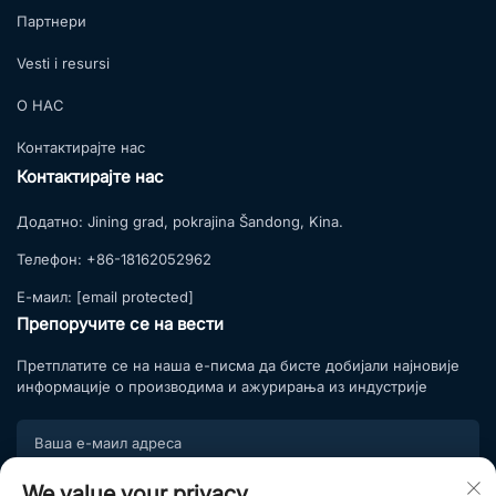
Партнери
Vesti i resursi
О НАС
Контактирајте нас
Контактирајте нас
Додатно:
Jining grad, pokrajina Šandong, Kina.
Телефон:
+86-18162052962
Е-маил:
[email protected]
Препоручите се на вести
Претплатите се на наша е-писма да бисте добијали најновије
информације о производима и ажурирања из индустрије
We value your privacy
Подпишите се