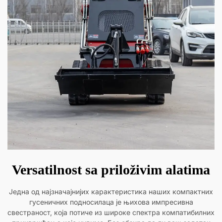
Versatilnost sa priloživim alatima
Једна од најзначајнијих карактеристика наших компактних
гусеничних подносилаца је њихова импресивна
свестраност, која потиче из широке спектра компатибилних