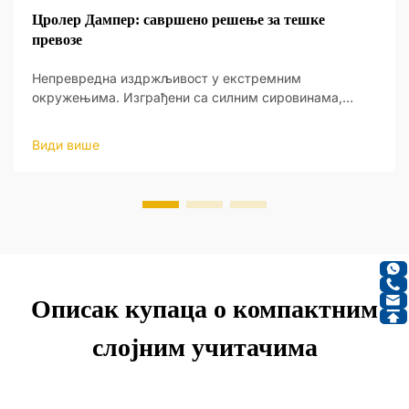
Цролер Дампер: савршено решење за тешке
превозе
Непревредна издржљивост у екстремним
окружењима. Изграђени са силним сировинама,
њихово чврсто тело издржава тешка оптерећења и
грубог терена рударства, кон...
Види више
Описак купаца о компактним
слојним учитачима