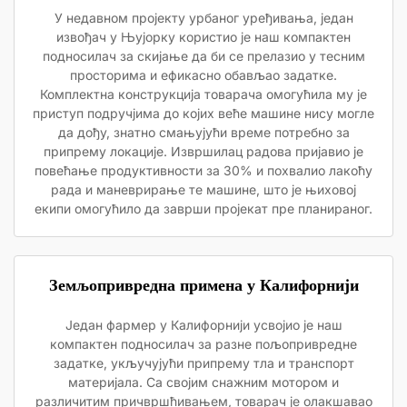
У недавном пројекту урбаног уређивања, један
извођач у Њујорку користио је наш компактен
подносилач за скијање да би се прелазио у тесним
просторима и ефикасно обављао задатке.
Комплектна конструкција товарача омогућила му је
приступ подручјима до којих веће машине нису могле
да дођу, знатно смањујући време потребно за
припрему локације. Извршилац радова пријавио је
повећање продуктивности за 30% и похвалио лакоћу
рада и маневрирање те машине, што је њиховој
екипи омогућило да заврши пројекат пре планираног.
Земљопривредна примена у Калифорнији
Један фармер у Калифорнији усвојио је наш
компактен подносилач за разне пољопривредне
задатке, укључујући припрему тла и транспорт
материјала. Са својим снажним мотором и
различитим причвршћивањем, товарач је олакшавао