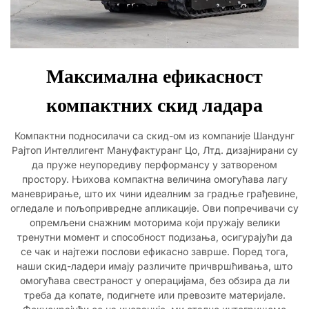
Максимална ефикасност
компактних скид ладара
Компактни подносилачи са скид-ом из компаније Шандунг
Рајтоп Интеллигент Мануфактуранг Цо, Лтд. дизајнирани су
да пруже неупоредиву перформансу у затвореном
простору. Њихова компактна величина омогућава лагу
маневрирање, што их чини идеалним за градње грађевине,
огледале и пољопривредне апликације. Ови попречивачи су
опремљени снажним моторима који пружају велики
тренутни момент и способност подизања, осигурајући да
се чак и најтежи послови ефикасно заврше. Поред тога,
наши скид-ладери имају различите причвршћивања, што
омогућава свестраност у операцијама, без обзира да ли
треба да копате, подигнете или превозите материјале.