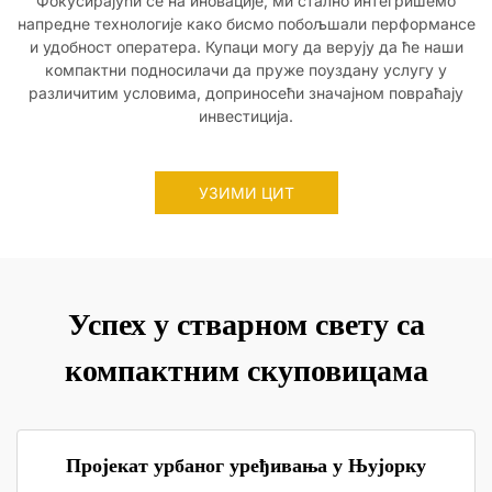
Фокусирајући се на иновације, ми стално интегришемо
напредне технологије како бисмо побољшали перформансе
и удобност оператера. Купаци могу да верују да ће наши
компактни подносилачи да пруже поуздану услугу у
различитим условима, доприносећи значајном повраћају
инвестиција.
УЗИМИ ЦИТ
Успех у стварном свету са
компактним скуповицама
Пројекат урбаног уређивања у Њујорку