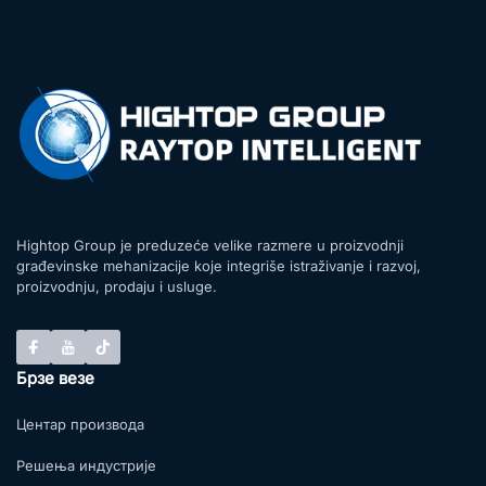
Hightop Group je preduzeće velike razmere u proizvodnji
građevinske mehanizacije koje integriše istraživanje i razvoj,
proizvodnju, prodaju i usluge.
Брзе везе
Центар производа
Решења индустрије