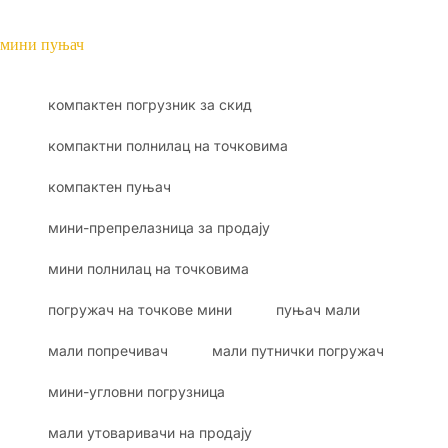
мини пуњач
компактен погрузник за скид
компактни полнилац на точковима
компактен пуњач
мини-препрелазница за продају
мини полнилац на точковима
погружач на точкове мини
пуњач мали
мали попречивач
мали путнички погружач
мини-угловни погрузница
мали утоваривачи на продају