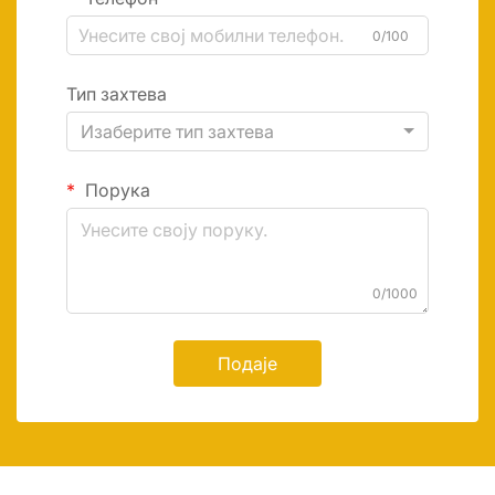
0/100
Тип захтева
Изаберите тип захтева
Порука
0/1000
Подаје