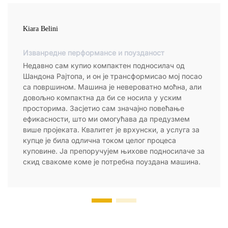
Kiara Belini
Изванредне перформансе и поузданост
Недавно сам купио компактен подносилач од
Шандона Рајтопа, и он је трансформисао мој посао
са површином. Машина је невероватно моћна, али
довољно компактна да би се носила у уским
просторима. Засјетио сам значајно повећање
ефикасности, што ми омогућава да предузмем
више пројеката. Квалитет је врхунски, а услуга за
купце је била одлична током целог процеса
куповине. Ја препоручујем њихове подносилаче за
скид свакоме коме је потребна поуздана машина.