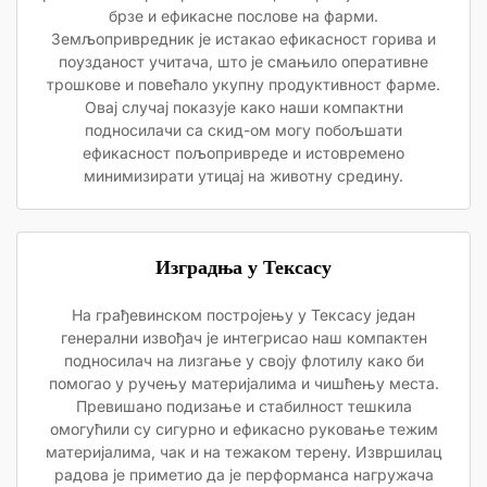
брзе и ефикасне послове на фарми.
Земљопривредник је истакао ефикасност горива и
поузданост учитача, што је смањило оперативне
трошкове и повећало укупну продуктивност фарме.
Овај случај показује како наши компактни
подносилачи са скид-ом могу побољшати
ефикасност пољопривреде и истовремено
минимизирати утицај на животну средину.
Изградња у Тексасу
На грађевинском постројењу у Тексасу један
генерални извођач је интегрисао наш компактен
подносилач на лизгање у своју флотилу како би
помогао у ручењу материјалима и чишћењу места.
Превишано подизање и стабилност тешкила
омогућили су сигурно и ефикасно руковање тежим
материјалима, чак и на тежаком терену. Извршилац
радова је приметио да је перформанса нагружача