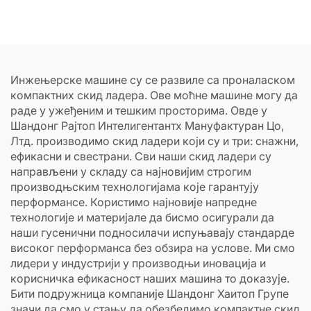
продају
Инжењерске машине су се развиле са проналаском
компактних скид ладера. Ове моћне машине могу да
раде у ужеђеним и тешким просторима. Овде у
Шандонг Рајтоп Интелигентантх Мануфактуран Цо,
Лтд. производимо скид ладери који су и три: снажни,
ефикасни и свестрани. Сви наши скид ладери су
направљени у складу са најновијим строгим
производњским технологијама које гарантују
перформансе. Користимо најновије напредне
технологије и материјале да бисмо осигурали да
наши гусенични подносилачи испуњавају стандарде
високог перформанса без обзира на услове. Ми смо
лидери у индустрији у производњи иновација и
корисничка ефикасност наших машина то доказује.
Бити подружница компаније Шандонг Хаитоп Групе
значи да смо у стању да обезбедимо компактне скид