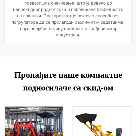
превазишла очекивања, што је довело до
непрекидног радног тока и побољшане безбедности
на локацији. Овај пројекат је показао способност
погрупатора да се прилагоди различитим задатцима,
појачавајући његову вредност у грађевинској
индустрији.
Пронађите наше компактне
подносилаче са скид-ом