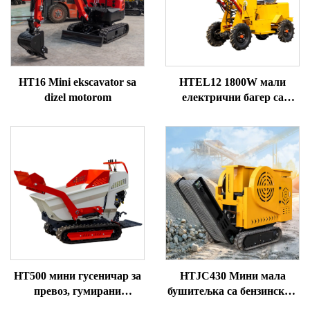
HT16 Mini ekscavator sa
HTEL12 1800W мали
dizel motorom
електрични багер са
точковима, мини багер са
предњим укропом
HT500 мини гусеничар за
HTJC430 Мини мала
превоз, гумирани
бушитељка са бензинским
самосови, думпер на
/ дизел моторима