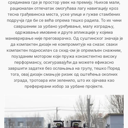
срединама где је простор увек на премију. Њихов мали,
рационалан отпечатак омогућава лагу навигацију кроз
тесна грађевинска места, уске улице и гужве стамбених
подручја где би се већа опрема тешко радила. То их чини
савршеним за урбано уређивање, малу изградњу,
одржавање имовине и друге апликације у којима
маневрирање није преговарачко. Од суштинског значаја је
да компактен дизајн не компромитује на снази: сваки
компактен подносилач са скид-ом је опремљен снажним,
поузданим мотором који пружа конзистентно високу
перформансу, осигуравајући да можете ефикасно
завршити задатке без ослањања на групу, тешко Поред
тога, овај дизајн смањује ризик од оштећења околних
зграда, тротоара или зеленило, што их ојачава као
преферирани избор за урбане пројекте.