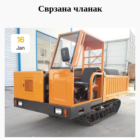
Сврзана чланак
16
Jan