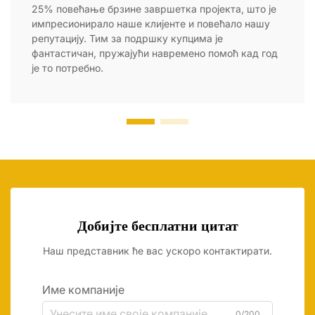
25% повећање брзине завршетка пројекта, што је
импресионирало наше клијенте и повећало нашу
репутацију. Тим за подршку купцима је
фантастичан, пружајући навремено помоћ кад год
је то потребно.
Добијте бесплатни цитат
Наш представник ће вас ускоро контактирати.
Име компаније
0/200