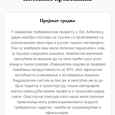
Пројекат градње
У недавном грађевинском пројекту у Лос Анђелесу,
један извођач послова се суочио са проблемима са
ограничењем простора и руком тешких материјала.
Они су изабрали наш мали полезни подносилач, који
је пружао савршено решење. Компактна величина
омогућила је машини да се лако креће кроз уске
улице и тешке радове. Извршитељ радова је пријавио
повећање продуктивности за 30% због ефикасних
могућности учињавања и истоварања машине.
Хидраулички систем је био јак и омогућио им је да
брзо подигну и транспортују тешке материјале,
знатно смањујући време пројекта и трошкове радне
снаге. Овај случај показује како наши мали полезни
превозници могу револуционизовати градске
грађевинске задатке, чинећи их управљајућим и
ефикаснијим.