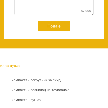
0/1000
Подаје
мини пуњач
компактен погрузник за скид
компактни полнилац на точковима
компактен пуњач