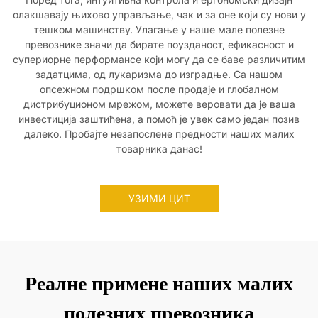
олакшавају њихово управљање, чак и за оне који су нови у
тешком машинству. Улагање у наше мале полезне
превознике значи да бирате поузданост, ефикасност и
супериорне перформансе који могу да се баве различитим
задатцима, од лукаризма до изградње. Са нашом
опсежном подршком после продаје и глобалном
дистрибуционом мрежом, можете веровати да је ваша
инвестиција заштићена, а помоћ је увек само један позив
далеко. Пробајте незапослене предности наших малих
товарника данас!
УЗИМИ ЦИТ
Реалне примене наших малих
полезних превозника