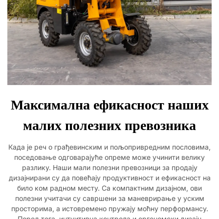
Максимална ефикасност наших
малих полезних превозника
Када је реч о грађевинским и пољопривредним пословима,
поседовање одговарајуће опреме може учинити велику
разлику. Наши мали полезни превозници за продају
дизајнирани су да повећају продуктивност и ефикасност на
било ком радном месту. Са компактним дизајном, ови
полезни учитачи су савршени за маневрирање у уским
просторима, а истовремено пружају моћну перформансу.
Поред тога, интуитивна контрола и ергономски дизајн