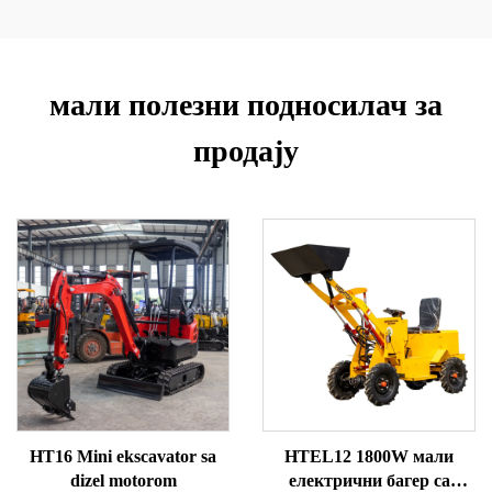
мали полезни подносилач за
продају
HT16 Mini ekscavator sa
HTEL12 1800W мали
dizel motorom
електрични багер са