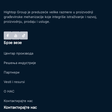
Hightop Group je preduzeće velike razmere u proizvodnji
građevinske mehanizacije koje integriše istraživanje i razvoj,
proizvodnju, prodaju i usluge.
Брзе везе
Центар производа
Решења индустрије
Партнери
Vesti i resursi
О НАС
Контактирајте нас
Контактирајте нас