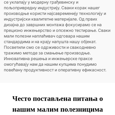
се уклапају у модерну грађевинску и
пољопривредну индустрију. Сваки корак нашег
производње користи најсавременију технологију и
индустријски квалитетне материјале. Од првих
дизајна до завршних монтажа фокусирамо се на
прецизно инжењерство и опсежно тестирање. Сваки
мали полезни наплаћивач одговара нашим
стандардима и на крају напушта нашу објекат.
Посветили смо се одрживости и свакодневно
тражимо методе за смањење производње.
Инновативна решења и инжењерске праксе
омогућавају нам да нашим купцима понудимо
повећану продуктивност и оперативну ефикасност.
Често постављена питања о
нашим малим полезницима