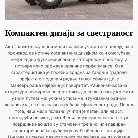
Компактен дизајн за свестраност
Ако тражите поуздани мали полезни учитач за продају, наш
производ се истиче компактним дизајном који омогућава
непрекидно функционисање у затвореном простору, а
истовремено одржава одличне перформансе. Ова
карактеристика је посебно вредна за градње градове,
пројекте огледала и радња малог обима где је
маневрирање најважнији приоритет. Рационализована
структура осигурава оператерима да се лако могу кретати
узним путевима, уским угловима и гужваним радним
локацијама, што значајно повећава ефикасност рада. Поред
тога, наш мали полезни учитач је лаган, али чврст,
смањујући ризик од оштећења земљеидеалан за оштре
површине као што су стамбени трећини или павиран
простори повећавајући укупну безбедност локације.
Његова изузетна разноврсност омогућава му да обавља