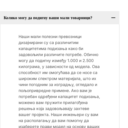
Колико могу да подигну ваши мали товарници?
Наши мали полезни превозници
дизајнирани су са различитим
капацитетима подизања како би
задовољили различите потребе. Обично
могу да подигну између 1.000 и 2.500
килограма, у зависности од модела. Ова
способност им омогућава да се носе са
широким спектром материјала, што их
чини погодним за изградњу, огледало и
пољопривредне примене. Ако вам је
потребан одређени капацитет подизања,
можемо вам пружити прилагођена
решења која задовољавају захтеве
вашег пројекта. Наши инжењери су вам
на располагању да вам помогну да
изаберете прави модел на основу ваших