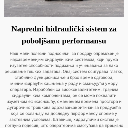
Napredni hidraulički sistem za
poboljšanu performansu
Наш мали полезни подносилач за продају опремљен је
најсавременијим хидрауличким системом, који пружа
изузетне способности подизања и учињавања за лако
решавање тешких задатака. Овај систем осигурава глатко,
стабилно функционисање и брзо време одговора,
минимизирајући кашњења у раду и смањујући умору
оператера. Израбоћен са висококвалитетним, трајним
хидрауличким компонентама, он се може похвалити
изузетном ефикасношћу, смањењем времена простора и
дугорочних трошкова одржавањакритичан за предузећа
која се ослањају на доследну перформансу опреме у
захтевним условима. Штавише, хидраулички систем је
потпуно подесив, што оператерима омогућава да прецизно