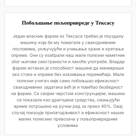
Побољшање пољопривреде у Тексасу
Један власник фарме из Тексаса требао је поуздану
машину која би му помагала у свакодневним
пословима, укључујући и учињање хране и кретање
опреме. Они су изабрали наш мали полезни наметник
због његове свестраности и лакоће употребе. Владар
фарме истакао је способност машине да маневрише
око стоке и опреме без изазивања поремећаја. Мали
полезни учитач није само побољшао ефикасност
свакодневних задатака већ је и повећао безбедност
на фарми. Са својом чврстом конструкцијом, машина
се показала као драгоцена средства, смањујући
време потрошено на ручни рад за преко 40%. Овај
случај показује прилагодљивост и ефикасност наших
малих полесних превозача у пољопривредним
условима.