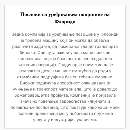
Послови са уређивањем површине на
Флориди
Једна компанија за уређивање површине у Флориди
је требала машину која би могла да обавља
различите задатке, од померања тла до транспорта
биљака. Они су уложили у наш мали полезни
прелазница, који је брзо постао неопходан део
њихових операција. Градинар је приметио да је
компактен дизајн машине омогућио да ради у
стамбеним подручјима без оштећења имовине.
Висока подигнућа способност олакшавала је
учињање и транспорт материјала, што је довело до
бржег завршетка пројекта. Компанија је пријавила
значајно повећање задовољства клијената и
понављање пословања, што показује како наши мали
полезни превозници могу побољшати пружање
услуга у индустрији лукаризма.