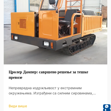
Цролер Дампер: савршено решење за тешке
превозе
Непревредна издржљивост у екстремним
окружењима. Изграђени са силним сировинама,
њихово чврсто тело издржава тешка оптерећења и
грубог терена рударства, кон...
Види више