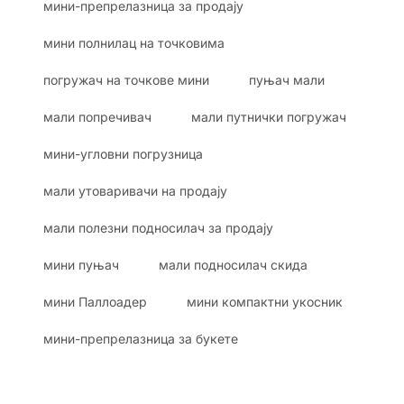
мини-препрелазница за продају
мини полнилац на точковима
погружач на точкове мини
пуњач мали
мали попречивач
мали путнички погружач
мини-угловни погрузница
мали утоваривачи на продају
мали полезни подносилач за продају
мини пуњач
мали подносилач скида
мини Паллоадер
мини компактни укосник
мини-препрелазница за букете