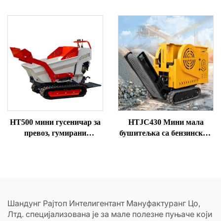
точковима, мини багер са
предњим укропом
HT500 мини гусеничар за
HTJC430 Мини мала
превоз, гумирани
бушитељка са бензинским
самосови, думпер на
/ дизел моторима
продају
Шандунг Рајтоп Интелигентант Мануфактуранг Цо,
Лтд. специјализована је за мале полезне пуњаче који