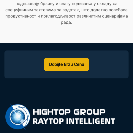
подешавају брзину и снагу подизања у складу са
специфичним захтевима за задатак, што додатно повећава
продуктивност и прилагодљивост различитим сценаријама
рада.
Dobijte Brzu Cenu