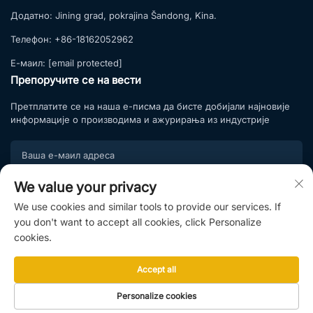
Додатно:
Jining grad, pokrajina Šandong, Kina.
Телефон:
+86-18162052962
Е-маил:
[email protected]
Препоручите се на вести
Претплатите се на наша е-писма да бисте добијали најновије
информације о производима и ажурирања из индустрије
We value your privacy
Подпишите се
We use cookies and similar tools to provide our services. If
Придружите се нашој листи претплате и уживајте у
you don't want to accept all cookies, click Personalize
ексклузивним понудама и стручним саветима.
cookies.
Accept all
Ауторска права © 2025. Shandong Hightop Group & Shandong Raytop
Personalize cookies
Intelligent Manufacturing Co., Ltd. |
Политике приватности