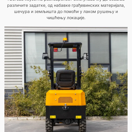
различите задатке, од набавке грађевинских материјала,
шечура и земљишта до помоћи у лаком рушењу и
чишћењу локације.