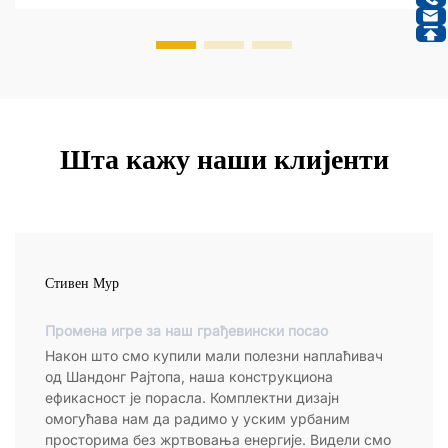
Шта кажу наши клијенти
Стивен Мур
Промена игре за наш грађевински посао
Након што смо купили мали полезни наплаћивач
од Шандонг Рајтопа, наша конструкциона
ефикасност је порасла. Комплектни дизајн
омогућава нам да радимо у уским урбаним
просторима без жртвовања енергије. Видели смо