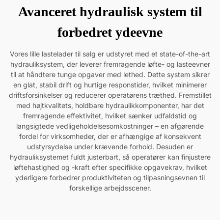
Avanceret hydraulisk system til
forbedret ydeevne
Vores lille lastelader til salg er udstyret med et state-of-the-art
hydrauliksystem, der leverer fremragende løfte- og lasteevner
til at håndtere tunge opgaver med lethed. Dette system sikrer
en glat, stabil drift og hurtige responstider, hvilket minimerer
driftsforsinkelser og reducerer operatørens træthed. Fremstillet
med højtkvalitets, holdbare hydraulikkomponenter, har det
fremragende effektivitet, hvilket sænker udfaldstid og
langsigtede vedligeholdelsesomkostninger – en afgørende
fordel for virksomheder, der er afhængige af konsekvent
udstyrsydelse under krævende forhold. Desuden er
hydrauliksystemet fuldt justerbart, så operatører kan finjustere
løftehastighed og -kraft efter specifikke opgavekrav, hvilket
yderligere forbedrer produktiviteten og tilpasningsevnen til
forskellige arbejdsscener.