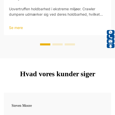
Uovertruffen holdbarhed i ekstreme miljøer. Crawler
dumpere udmærker sig ved deres holdbarhed, hvilket
gør dem perfekte til de hårde forhold. Bygget med
materialer af høj styrke tåler deres robuste krop tunge
Se mere
laster og vanskeligt terræn i mining-, bygge- og
anlægsbranchen.
Hvad vores kunder siger
Steven Moore