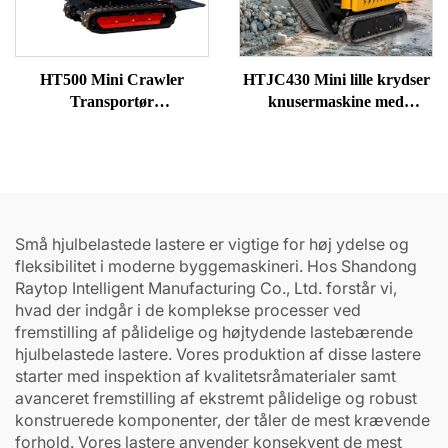
HT500 Mini Crawler
HTJC430 Mini lille krydser
Transportør
knusermaskine med
Gummiafgrænsere
benzin-/dieselmotorer
Dumpere til salg
Små hjulbelastede lastere er vigtige for høj ydelse og
fleksibilitet i moderne byggemaskineri. Hos Shandong
Raytop Intelligent Manufacturing Co., Ltd. forstår vi,
hvad der indgår i de komplekse processer ved
fremstilling af pålidelige og højtydende lastebærende
hjulbelastede lastere. Vores produktion af disse lastere
starter med inspektion af kvalitetsråmaterialer samt
avanceret fremstilling af ekstremt pålidelige og robust
konstruerede komponenter, der tåler de mest krævende
forhold. Vores lastere anvender konsekvent de mest