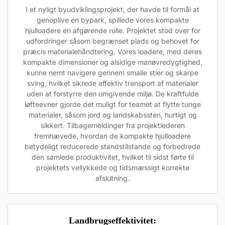
I et nyligt byudviklingsprojekt, der havde til formål at
genoplive en bypark, spillede vores kompakte
hjulloadere en afgørende rolle. Projektet stod over for
udfordringer såsom begrænset plads og behovet for
præcis materialehåndtering. Vores loadere, med deres
kompakte dimensioner og alsidige manøvredygtighed,
kunne nemt navigere gennem smalle stier og skarpe
sving, hvilket sikrede effektiv transport af materialer
uden at forstyrre den omgivende miljø. De kraftfulde
løfteevner gjorde det muligt for teamet at flytte tunge
materialer, såsom jord og landskabssten, hurtigt og
sikkert. Tilbagemeldinger fra projektlederen
fremhævede, hvordan de kompakte hjulloadere
betydeligt reducerede standstilstande og forbedrede
den samlede produktivitet, hvilket til sidst førte til
projektets vellykkede og tidsmæssigt korrekte
afslutning.
Landbrugseffektivitet: