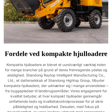
Fordele ved kompakte hjulloadere
Kompakte hjulloadere er blevet et uundværligt værktøj inden
for mange brancher på grund af deres fremragende ydelse og
alsidighed. Shandong Raytop Intelligent Manufacturing Co.,
Ltd., et datterselskab af Shandong Hightop Group, tilbyder
kompakte hjulloadere, der udmærker sig i mange anvendelser –
fra byggepladser til landbrugsområder. Vores engagement for
kvalitet betyder, at hver kompakt hjulloader gennemgår
omfattende tests og kvalitetskontrolprocesser for at sikre
pålidelighed og holdbarhed. Desuden, med fokus på
brugerkomfort, er vores loadere udstyret med ergonomiske