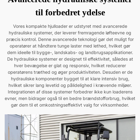
til forbedret ydelse
Vores kompakte hjulloader er udstyret med avancerede
hydrauliske systemer, der leverer fremragende løfteevne og
præcis kontrol. Denne avancerede teknologi gør det muligt for
operatører at håndtere tunge laster med lethed, hvilket gør
dem ideelle til bygge-, landskabs- og landbrugsapplikationer.
De hydrauliske systemer er designet til effektivitet, således at
hver bevægelse er glat og responsiv, hvilket reducerer
operatørens træthed og øger produktiviteten. Desuden er de
hydrauliske komponenter bygget til at klare intensiv brug,
hvilket sikrer lang levetid og pålidelighed i krævende miljøer.
Integrationen af disse systemer forbedrer ikke kun loaderens
evner, men bidrager også til en bedre brændstofforbrug, hvilket
gør dem til et omkostningseffektivt valg for virksomheder.