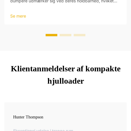
dumpere udmærker sig ved deres holdbarhed, hvilket
gør dem perfekte til de hårde forhold. Bygget med
materialer af høj styrke tåler deres robuste krop tunge
Se mere
laster og vanskeligt terræn i mining-, bygge- og
anlægsbranchen.
Klientanmeldelser af kompakte
hjulloader
Hunter Thompson
Ekseptionel ydelse i trange rum