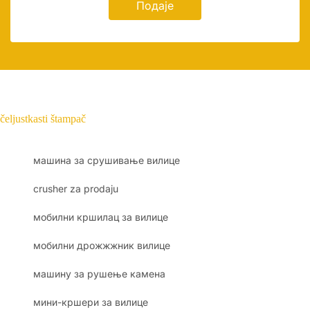
Подаје
čeljustkasti štampač
машина за срушивање вилице
crusher za prodaju
мобилни кршилац за вилице
мобилни дрожжжник вилице
машину за рушење камена
мини-кршери за вилице