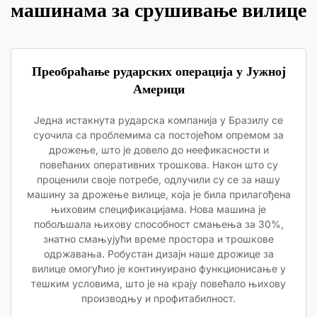
машинама за срушивање вилице
Преобраћање рударских операција у Јужној
Америци
Једна истакнута рударска компанија у Бразилу се
суочила са проблемима са постојећом опремом за
дрожење, што је довело до неефикасности и
повећаних оперативних трошкова. Након што су
проценили своје потребе, одлучили су се за нашу
машину за дрожење вилице, која је била прилагођена
њиховим спецификацијама. Нова машина је
побољшала њихову способност смањења за 30%,
знатно смањујући време простора и трошкове
одржавања. Робустан дизајн наше дрожице за
вилице омогућио је континуирано функционисање у
тешким условима, што је на крају повећало њихову
производњу и профитабилност.