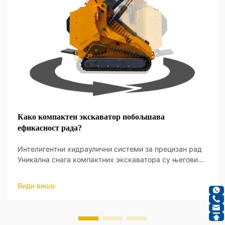
Како компактен экскаватор побољшава
ефикасност рада?
Интелигентни хидраулични системи за прецизан рад
Уникална снага компактних экскаватора су његови
интелигентни хидраулични системи, који пружају нови
ниво оперативне прецизности. Ови системи су
Види више
дизајнирани да реагују на улаз оператера и да праве
ажу...