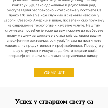
конструкцију, лако одржавање и једноставан рад,
омогућавајући беспрекорно интегрисање у постојеће Са
преко 170 земаља које служимо и снажним извозом у
Европи, Северној Америци и шире, посвећени смо пружању
најсавременије технологије и изузетне услуге. Наш тим
стручњака посвећен је томе да вам помогне да изаберете
праву машину за дрожење вилаца која одговара вашим
специфичним захтевима, осигурајући вам да постигнете
максималну продуктивност и профитабилност. Поверујте у
нашу стручност и искуство да бисте подигли своје
операције са нашим машинама за срушивање вилица.
УЗИМИ ЦИТ
Успех у стварном свету са