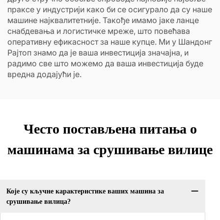
праксе у индустрији како би се осигурало да су наше
машине најквалитетније. Такође имамо јаке ланце
снабдевања и логистичке мреже, што повећава
оперативну ефикасност за наше купце. Ми у Шандонг
Рајтоп знамо да је ваша инвестиција значајна, и
радимо све што можемо да ваша инвестиција буде
вредна додајући је.
Често постављена питања о
машинама за срушивање вилице
Које су кључне карактеристике ваших машина за
срушивање вилица?