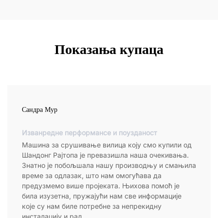
Показања купаца
Сандра Мур
Изванредне перформансе и поузданост
Машина за срушивање вилица коју смо купили од
Шандонг Рајтопа је превазишла наша очекивања.
Знатно је побољшала нашу производњу и смањила
време за одлазак, што нам омогућава да
предузмемо више пројеката. Њихова помоћ је
била изузетна, пружајући нам све информације
које су нам биле потребне за непрекидну
инсталацију и рад.