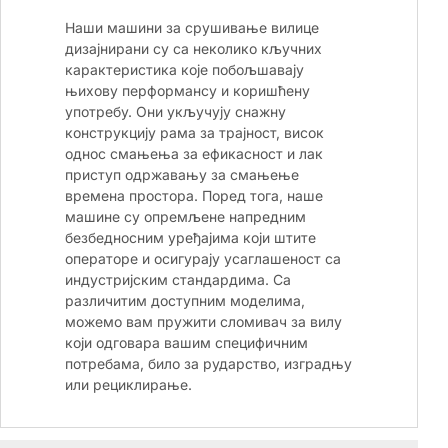
Наши машини за срушивање вилице
дизајнирани су са неколико кључних
карактеристика које побољшавају
њихову перформансу и коришћену
употребу. Они укључују снажну
конструкцију рама за трајност, висок
однос смањења за ефикасност и лак
приступ одржавању за смањење
времена простора. Поред тога, наше
машине су опремљене напредним
безбедносним уређајима који штите
операторе и осигурају усаглашеност са
индустријским стандардима. Са
различитим доступним моделима,
можемо вам пружити сломивач за вилу
који одговара вашим специфичним
потребама, било за рударство, изградњу
или рециклирање.