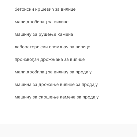
бетонски кршевић за вилице
мали дробилац за вилице
машину за рушење камена
лабораторијски сломљач за вилице
произвођач дрожњака за вилице
мали дробилац за вилицу за продају
машина за дрожење вилице за продају
машину за скршење камена за продају