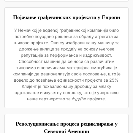
Појачање грађевинских пројеката у Европи
У Немачкој је водећој грађевинској компанији било
потребно поуздано решење за обраду агрегата за
њихове пројекте. Они су изабрали нашу машину за
дрожење вилице за продају на основу његове
репутације за перформансе и издржљивост.
Способност машине да се носи са различитим
типовима и величинама материјала омогућила је
компанији да рационализује своје пословање, што је
довело до повећања ефикасности пројекта за 25%.
Клијент је похвалио нашу дробицу за млаку
одржавање и изузетну подршку, што је учврстило
наше партнерство за будуће пројекте.
Револуционисање процеса рециклирања у
Северној Америци