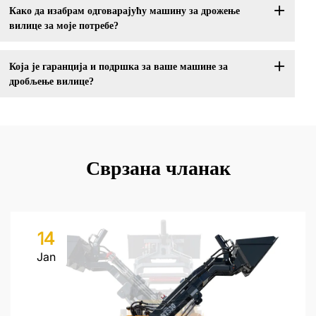
Како да изабрам одговарајућу машину за дрожење
вилице за моје потребе?
Која је гаранција и подршка за ваше машине за
дробљење вилице?
Сврзана чланак
14
Jan