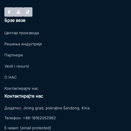
Брзе везе
Центар производа
Решења индустрије
Партнери
Vesti i resursi
О НАС
Контактирајте нас
Контактирајте нас
Додатно:
Jining grad, pokrajina Šandong, Kina.
Телефон:
+86-18162052962
Е-маил:
[email protected]