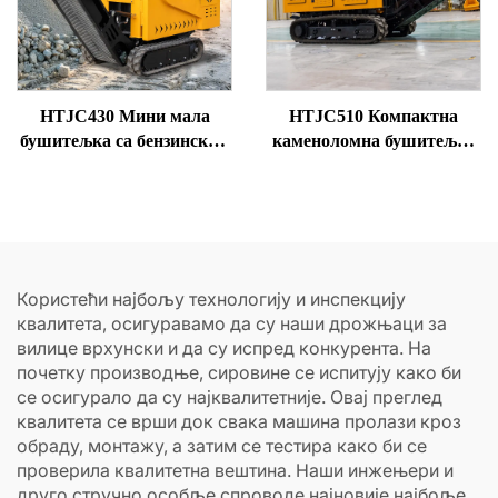
HTJC430 Мини мала
HTJC510 Компактна
бушитељка са бензинским
каменоломна бушитељка
/ дизел моторима
на дизел погон
Користећи најбољу технологију и инспекцију
квалитета, осигуравамо да су наши дрожњаци за
вилице врхунски и да су испред конкурента. На
почетку производње, сировине се испитују како би
се осигурало да су најквалитетније. Овај преглед
квалитета се врши док свака машина пролази кроз
обраду, монтажу, а затим се тестира како би се
проверила квалитетна вештина. Наши инжењери и
друго стручно особље спроводе најновије најбоље