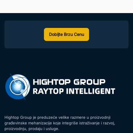
Dobijte Brzu Cenu
Hightop Group je preduzeće velike razmere u proizvodnji
građevinske mehanizacije koje integriše istraživanje i razvoj,
proizvodnju, prodaju i usluge.