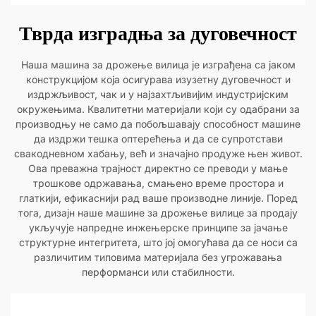
Тврда изградња за дуговечност
Наша машина за дрожење вилица је изграђена са јаком
конструкцијом која осигурава изузетну дуговечност и
издржљивост, чак и у најзахтљивијим индустријским
окружењима. Квалитетни материјали који су одабрани за
производњу не само да побољшавају способност машине
да издржи тешка оптерећења и да се супротстави
свакодневном хабању, већ и значајно продуже њен живот.
Ова преважна трајност директно се преводи у мање
трошкове одржавања, смањено време простора и
глаткији, ефикаснији рад ваше производне линије. Поред
тога, дизајн наше машине за дрожење вилице за продају
укључује напредне инжењерске принципе за јачање
структурне интегритета, што јој омогућава да се носи са
различитим типовима материјала без угрожавања
перформанси или стабилности.