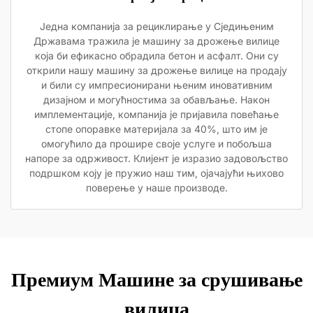
Једна компанија за рециклирање у Сједињеним
Државама тражила је машину за дрожење вилице
која би ефикасно обрадила бетон и асфалт. Они су
открили нашу машину за дрожење вилице на продају
и били су импресионирани њеним иновативним
дизајном и могућностима за обављање. Након
имплементације, компанија је пријавила повећање
стопе опоравке материјала за 40%, што им је
омогућило да прошире своје услуге и побољша
напоре за одрживост. Клијент је изразио задовољство
подршком коју је пружио наш тим, ојачајући њихово
поверење у наше производе.
Премиум Машине за срушивање
вилица