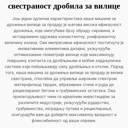
свестраност дробила за вилице
Још једна одлична карактеристика наше машине за
дрожење вилице за продају је његова висока ефикасност
дрожења, која омогућава брзу обраду сировина, а
истовремено одржава конзистентну, униформантну
величину излаза. Ова импресивна ефикасност постигнута је
иновативним елементима дизајна, укључујући
оптимизоване геометрије вилице које максимизују
површину контакта са дробљањем и моћне хидрауличке
системе који побољшавају силу дробљања и отклик. Поред
тога, наша машина за дрожење вилице за продају је веома
свестрана, способна да управља широким спектром
материјалаод тврдих, абразивних стене и руда до
рециклираног бетона и грађевинских остатака. Ова
прилагодљивост чини га идеалним инвестицијом за
различите индустрије, укључујући рударство,
грађевинство, изградњу путева и рециклирање,
осигурајући вам да добијете максималну вредност и
флексибилност од ваше опреме.