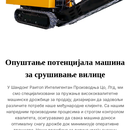
Опуштање потенцијала машина
за срушивање вилице
У Шандонг Раитоп Интелигентан Производња Цо, Лтд, ми
смо специјализовани за пружање висококвалитетне
машинске дрожбице за продају, дизајниран да задовољи
различите потребе наше међународне клијенте. Са нашим
напредним производним процесима и строгом контролом
квалитета, осигуравамо да свака машина доноси
оптималну снагу дрожбе док минимизује оперативне
трошкове. Наши дрожбице за вилице имају снажну