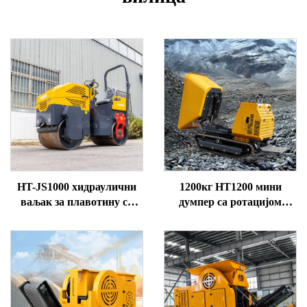
HT-JS1000 хидраулични
1200кг HT1200 мини
ваљак за плавотину са
думпер са ротацијом
двоструким погоном,
корита, погон на бензин,
капацитета 1 тон
20 коњских снага