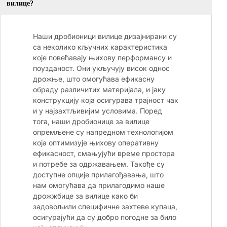
вилице?
Наши дробионици вилице дизајнирани су
са неколико кључних карактеристика
које повећавају њихову перформансу и
поузданост. Они укључују висок однос
дрожње, што омогућава ефикасну
обраду различитих материјала, и јаку
конструкцију која осигурава трајност чак
и у најзахтљивијим условима. Поред
тога, наши дробионице за вилице
опремљене су напредном технологијом
која оптимизује њихову оперативну
ефикасност, смањујући време простора
и потребе за одржавањем. Такође су
доступне опције прилагођавања, што
нам омогућава да прилагодимо наше
дрожжбице за вилице како би
задовољили специфичне захтеве купаца,
осигурајући да су добро погодне за било