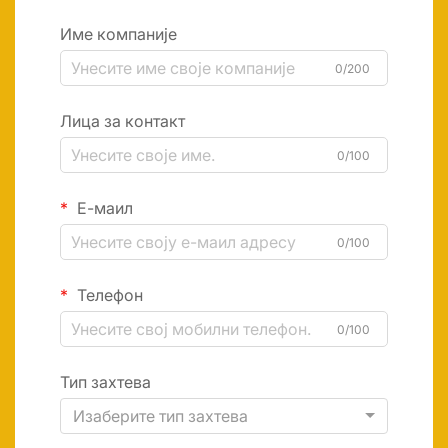
Име компаније
0/200
Лица за контакт
0/100
Е-маил
0/100
Телефон
0/100
Тип захтева
Изаберите тип захтева