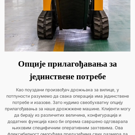
Опције прилагођавања за
јединствене потребе
Као поуздани произвођач дрожњака за вилице, у
потпуности разумемо да свака операција има јединствене
потребе и изазове. Зато нудимо свеобухватну опцију
прилагођавања за наше дрожжжене машине. Клијенти могу
да бирају из различитих величина, конфигурација и
додатних функција како би опрема савршено одговарала
њиховим специфичним оперативним захтевима. Ова
флексибилност омогућава предузећима свих размера да