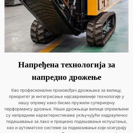
Напређена технологија за
напредно дрожење
Као професионални произвођач дрожњака за вилицу,
приоритет је интегрисање најсавременије технологије у
нашу опрему како бисмо пружили супериорну
перформансу дрожње. Наши дрожњаци вилице опремљени
су напредним карактеристикама укључујући хидрауличко
подешавање за лако и прецизно подешавање испуштања,
као и аутоматске системе за подмазивање који осигурају