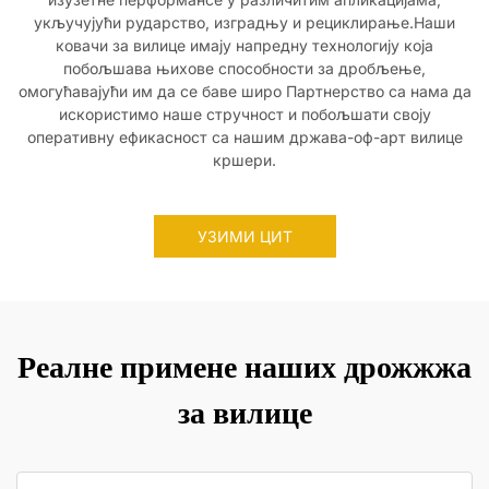
укључујући рударство, изградњу и рециклирање.Наши
ковачи за вилице имају напредну технологију која
побољшава њихове способности за дробљење,
омогућавајући им да се баве широ Партнерство са нама да
искористимо наше стручност и побољшати своју
оперативну ефикасност са нашим држава-оф-арт вилице
кршери.
УЗИМИ ЦИТ
Реалне примене наших дрожжжа
за вилице