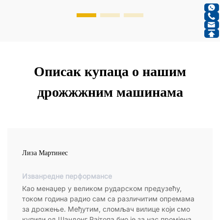
Описак купаца о нашим
дрожжжним машинама
Лиза Мартинес
Изванредне перформансе
Као менаџер у великом рударском предузећу,
током година радио сам са различитим опремама
за дрожење. Међутим, сломљач вилице који смо
купили од Шандонг Рајтопа био је за нас промјена