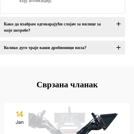
коју апликацију.
Како да изабрам одговарајући слојач за вилице за
моје потребе?
Колико дуго траје ваши дробионици вила?
Сврзана чланак
14
Jan