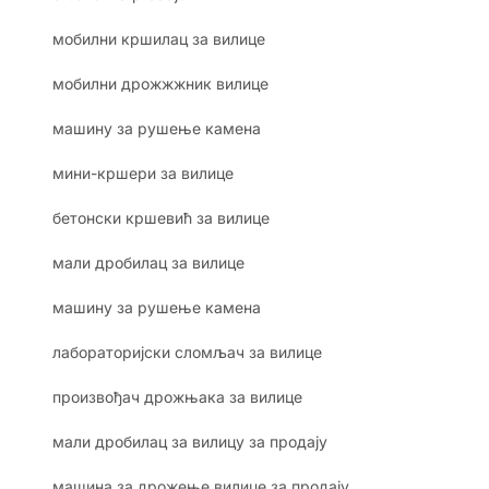
мобилни кршилац за вилице
мобилни дрожжжник вилице
машину за рушење камена
мини-кршери за вилице
бетонски кршевић за вилице
мали дробилац за вилице
машину за рушење камена
лабораторијски сломљач за вилице
произвођач дрожњака за вилице
мали дробилац за вилицу за продају
машина за дрожење вилице за продају