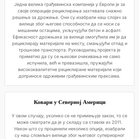
Једна велика грађевинска компанија у Европи је за
своје операције рециклирања захтевала снажно
решење за дрожење. Они су изабрали наш слојач за
вилице због његове способности да се носи са
мешаним остацима, укључујући бетон и асфалт.
Ефикасност дрожњака за вилице омогућила им је да
рециклирају материјале на месту, смањујући отпад и
трошкове транспорта. Руководилац пројекта је
приметио да су се њихови очекивања не само
испунила, већ и превазишла, пружајући
висококвалитетне рециклиране материјале који
доприносе одрживим грађевинским праксама.
Ковари у Северној Америци
У овом случају, уколико се не примењује закон, то се
може сматрати да је у складу са ставом из 2011.
Након што су проценили неколико опција, изабрали
су наш сломљач вилице због његовог супериорног