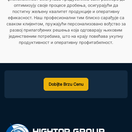
оптимизују своје процесе дробења, осигурајући да
постигну жељену квалитет продукције и оперативну
ефикасност. Наш професионални тим блиско сарађује са
сваком клијентом, пружајући персонализовано вођство за
развој прилагођених решења која одговарају њиховим
јединственим потребама, што на крају повећава укупну
продуктивност и оперативну профитабилност.
Dobijte Brzu Cenu