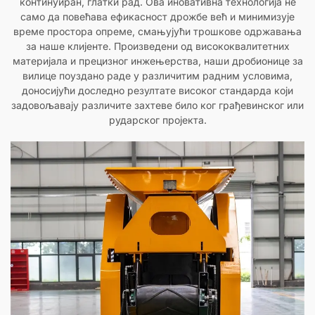
континуиран, глатки рад. Ова иновативна технологија не
само да повећава ефикасност дрожбе већ и минимизује
време простора опреме, смањујући трошкове одржавања
за наше клијенте. Произведени од висококвалитетних
материјала и прецизног инжењерства, наши дробионице за
вилице поуздано раде у различитим радним условима,
доносијући доследно резултате високог стандарда који
задовољавају различите захтеве било ког грађевинског или
рударског пројекта.