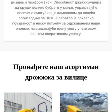
дизајна и перформанси. Способност джакххрушера
да сруши велике бубреге у мање, управљајуће
величине омогућила је каменолом да повећа
производњу за 30%. Оператор је похвалио
поузданост и ниску потребу за одржавањем наше
опреме, наглашавајући њену улогу у њиховом
општом оперативном успеху.
Пронађите наш асортиман
дрожжжа за вилице