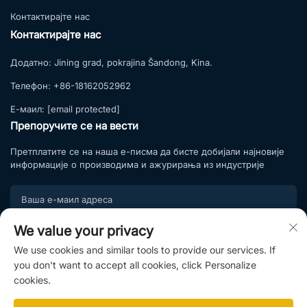
Контактирајте нас
Контактирајте нас
Додатно:
Jining grad, pokrajina Šandong, Kina.
Телефон:
+86-18162052962
Е-маил:
[email protected]
Препоручите се на вести
Претплатите се на наша е-писма да бисте добијали најновије
информације о производима и ажурирања из индустрије
We value your privacy
Подпишите се
We use cookies and similar tools to provide our services. If
Придружите се нашој листи претплате и уживајте у
you don't want to accept all cookies, click Personalize
ексклузивним понудама и стручним саветима.
cookies.