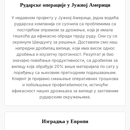
Рударске операције у Јужној Америци
У недавном пројекту у Јужној Америци, једна водећа
рударска компанија се суочила са проблемима са
постојећом опремом за дрожење, која је имала
тешкоћа да ефикасно обради тврду руду. Они су се
окренули Шандунгу за решење. Доставили смо наш
напредни дробилац вилице, који има висок однос
дробења и изузетну протокност. Резултат је био
значајно повећање продуктивности, са дробилом за
вилицу која обрађује 20% више материјала по сату у
поређењу са њиховим претходним подешавањем.
Клијент је пријавио смањење оперативних трошкова
и побољшање профитабилности, истичући
ефикасност наших дрожњака за вилице у захтевним
рударским окружењима.
Изградња у Европи