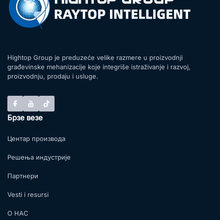
Hightop Group je preduzeće velike razmere u proizvodnji
građevinske mehanizacije koje integriše istraživanje i razvoj,
proizvodnju, prodaju i usluge.
Брзе везе
Центар производа
Решења индустрије
Партнери
Vesti i resursi
О НАС