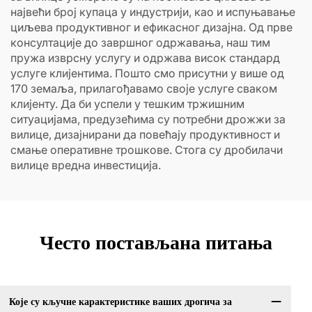
највећи број купаца у индустрији, као и испуњавање
циљева продуктивног и ефикасног дизајна. Од прве
консултације до завршног одржавања, наш тим
пружа изврсну услугу и одржава висок стандард
услуге клијентима. Пошто смо присутни у више од
170 земаља, прилагођавамо своје услуге сваком
клијенту. Да би успели у тешким тржишним
ситуацијама, предузећима су потребни дрожжи за
вилице, дизајнирани да повећају продуктивност и
смање оперативне трошкове. Стога су дробилачи
вилице вредна инвестиција.
Често постављана питања
Које су кључне карактеристике ваших дрогича за