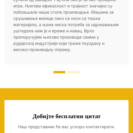
игре. Његова ефикасност и трајност значајно су
побољшале наше стопе производње. Машина за
срушивање вилице лако се носи са тешка
материјала, а њена ниска потреба за одржавањем
уштедела нам је и време и новац. Врло
препоручујем њихове производе свима у
рударској индустрији који траже поуздану и
високо-производну опрему.
Добијте бесплатни цитат
Наш представник ће вас ускоро контактирати.