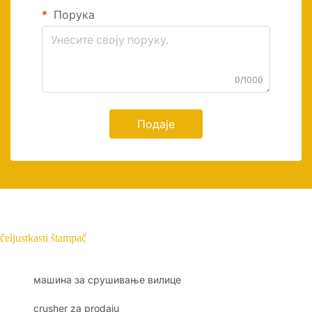
Порука
0/1000
Подаје
čeljustkasti štampač
машина за срушивање вилице
crusher za prodaju