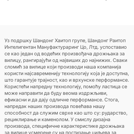
/ дизел моторима
на дизел погон
Уз подршку Шандонг Хаитоп групе, Шандонг Раитоп
Интелигентан Мануфактураринг Цо, Лтд. успоставио
се као један од водећих произвођача дрожњака за
вилицу, рангирајући од највиших до најнижих. Сваки
сломић за вилице који производи наша компанија
користи најсавременију технологију која је доступна,
што гарантује трајност, као и врхунске перформансе.
Користећи напредну технологију, помоћу ластица се
може направити да буду веома издржљиви,
ефикасни и да дају одличне перформансе. Стога,
напредак наших производа повећава нашу
способност да служим сврхе као што су: рударство,
рециклирање и каменолом. У смислу дизајна
производа, специфичне карактеристике дрожњака
за вилице усмерене су на постизање циљева за