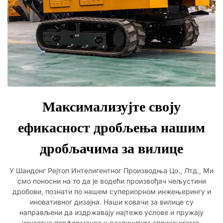
Максимализујте своју
ефикасност дробљења нашим
дробљачима за вилице
У Шандонг Рејтоп Интелигентног Производња Цо., Лтд., Ми
смо поносни на то да је водећи произвођач чељустини
дробови, познати по нашем супериорном инжењерингу и
иновативног дизајна. Наши ковачи за вилице су
направљени да издржавају најтеже услове и пружају
изузетне перформансе у различитим апликацијама,