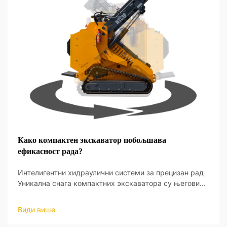
Како компактен экскаватор побољшава
ефикасност рада?
Интелигентни хидраулични системи за прецизан рад
Уникална снага компактних экскаватора су његови
интелигентни хидраулични системи, који пружају нови
ниво оперативне прецизности. Ови системи су
Види више
дизајнирани да реагују на улаз оператера и да праве
ажу...