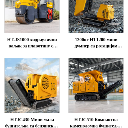
HT-JS1000 хидраулични
1200кг HT1200 мини
ваљак за плавотину са
думпер са ротацијом
двоструким погоном,
корита, погон на бензин,
капацитета 1 тон
20 коњских снага
HTJC430 Мини мала
HTJC510 Компактна
бушитељка са бензинским
каменоломна бушитељка