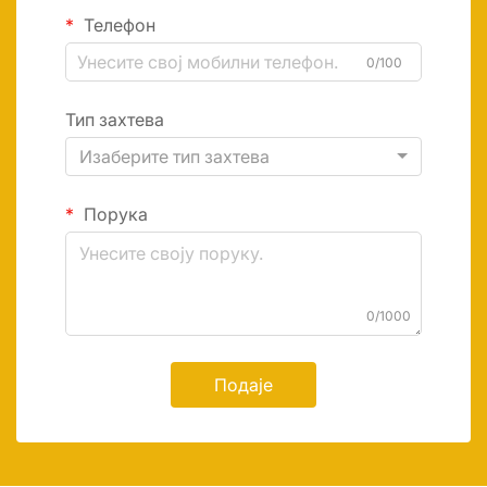
Телефон
0/100
Тип захтева
Изаберите тип захтева
Порука
0/1000
Подаје