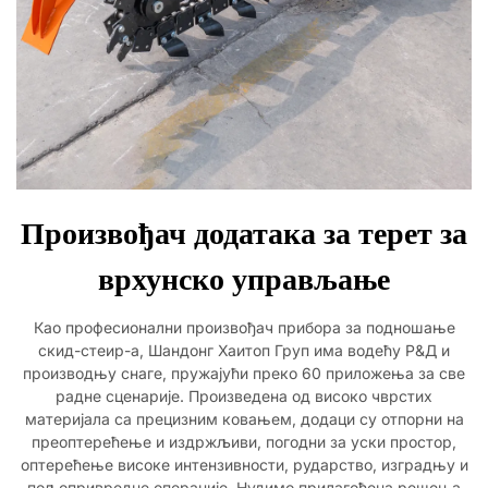
Произвођач додатака за терет за
врхунско управљање
Као професионални произвођач прибора за подношање
скид-стеир-а, Шандонг Хаитоп Груп има водећу Р&Д и
производњу снаге, пружајући преко 60 приложења за све
радне сценарије. Произведена од високо чврстих
материјала са прецизним ковањем, додаци су отпорни на
преоптерећење и издржљиви, погодни за уски простор,
оптерећење високе интензивности, рударство, изградњу и
пољопривредне операције. Нудимо прилагођена решења