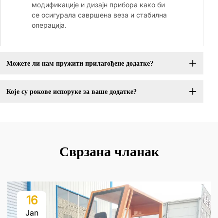
модификације и дизајн прибора како би
се осигурала савршена веза и стабилна
операција.
Можете ли нам пружити прилагођене додатке?
Које су рокове испоруке за ваше додатке?
Сврзана чланак
16
Jan