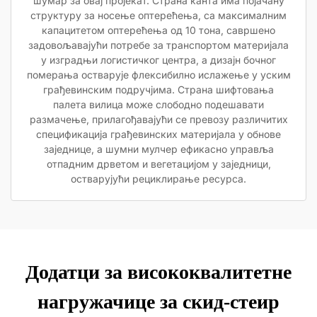
шумар за овај пројекат. Страна канта има појачану
структуру за носење оптерећења, са максималним
капацитетом оптерећења од 10 тона, савршено
задовољавајући потребе за транспортом материјала
у изградњи логистичког центра, а дизајн бочног
померања остварује флексибилно ислажење у уским
грађевинским подручјима. Страна шифтовања
палета вилица може слободно подешавати
размачење, прилагођавајући се превозу различитих
спецификација грађевинских материјала у обнове
заједнице, а шумни мулчер ефикасно управља
отпадним дрветом и вегетацијом у заједници,
остварујући рециклирање ресурса.
Додатци за висококвалитетне
нагружачице за скид-стеир