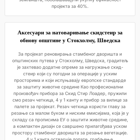
пројекта за 40%.
Аксесуари за натоваривање скидстеир за
обнову општине у Стокхолму, Шведска
За пројекат реновирања стамбеног дворишта и
општинских путева у Стокхолму, Шведска, градитељ
је захтевао додатне опреме за нагружање скид-
стеир који су погодни за операције у уским
просторима и који испуњавају европске стандарде
за заштиту животне средине Као професионални
произвођач прибора за Скид Стир Лоадер, пружили
смо резач четкица, 4 у 1 канту и прибор за вилице за
палете за пројекат. Резач четкица користи главу за
резање са малом буком и ниским емисијама, која је у
складу са прописима ЕУ о заштити животне средине,
а компактен дизајн се савршено прилагођава уском
простору стамбеног дворишта за резање вегетације.
4 у 1 канта остварује лопате, грабљење,