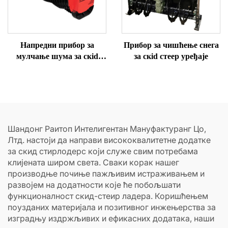
Напредни прибор за
Прибор за чишћење снега
мулчање шума за скid
за скid стеер уређаје
стеер уређаје
Шандонг Раитоп Интелигентан Мануфактуранг Цо,
Лтд. настоји да направи висококвалитетне додатке
за скид стирлодерс који служе свим потребама
клијената широм света. Сваки корак нашег
производње почиње пажљивим истраживањем и
развојем на додатности које ће побољшати
функционалност скид-стеир ладера. Коришћењем
поузданих материјала и позитивног инжењерства за
изградњу издржљивих и ефикасних додатака, наши