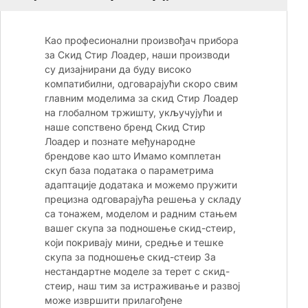
Као професионални произвођач прибора
за Скид Стир Лоадер, наши производи
су дизајнирани да буду високо
компатибилни, одговарајући скоро свим
главним моделима за скид Стир Лоадер
на глобалном тржишту, укључујући и
наше сопствено бренд Скид Стир
Лоадер и познате међународне
брендове као што Имамо комплетан
скуп база података о параметрима
адаптације додатака и можемо пружити
прецизна одговарајућа решења у складу
са тонажем, моделом и радним стањем
вашег скупа за подношење скид-стеир,
који покривају мини, средње и тешке
скупа за подношење скид-стеир За
нестандартне моделе за терет с скид-
стеир, наш тим за истраживање и развој
може извршити прилагођене