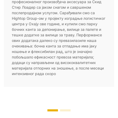
професионалног произвођача аксесуара за Скид
Стир Лоадер са јаком снагом и савршеном
послепродајном услугом. Сарађивали смо са
Hightop Group-ом у пројекту изградње логистичког
центра у Охају ове године, и купили смо парку
бочних канта за депонирање, вилице за палете и
тешке додатке за вилице за траву. Перформансе
ових додатака далеко су превазилазиле наша
очекивања: бочна канта за отпадање има јаку
ношење и флексибилан рад, што је значајно
побољшало ефикасност превоза материјала;
додаци су направљени од висококвалитетних
материјала отпорних на зношење, а после месеци
интензивног рада скоро