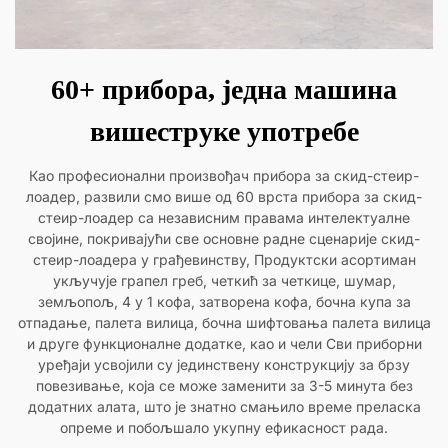
60+ прибора, једна машина
вишеструке употребе
Као професионални произвођач прибора за скид-стеир-
лоадер, развили смо више од 60 врста прибора за скид-
стеир-лоадер са независним правама интелектуалне
својине, покривајући све основне радне сценарије скид-
стеир-лоадера у грађевинству, Продуктски асортиман
укључује грапел греб, четкић за четкице, шумар,
земљопољ, 4 у 1 кофа, затворена кофа, бочна купа за
отпадање, палета вилица, бочна шифтовања палета вилица
и друге функционалне додатке, као и чели Сви приборни
уређаји усвојили су јединствену конструкцију за брзу
повезивање, која се може заменити за 3-5 минута без
додатних алата, што је знатно смањило време преласка
опреме и побољшало укупну ефикасност рада.