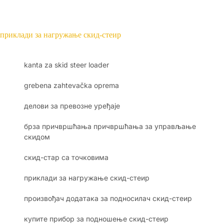
приклади за нагружање скид-стеир
kanta za skid steer loader
grebena zahtevačka oprema
делови за превозне уређаје
брза причвршћања причвршћања за управљање
скидом
скид-стар са точковима
приклади за нагружање скид-стеир
произвођач додатака за подносилач скид-стеир
купите прибор за подношење скид-стеир