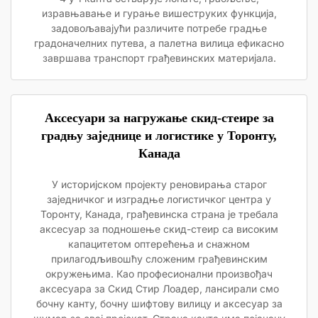
изравњавање и гурање вишеструких функција,
задовољавајући различите потребе градње
градоначелних путева, а палетна вилица ефикасно
завршава транспорт грађевинских материјала.
Аксесуари за нагружање скид-стеире за
градњу заједнице и логистике у Торонту,
Канада
У историјском пројекту реновирања старог
заједничког и изградње логистичког центра у
Торонту, Канада, грађевинска страна је требала
аксесуар за подношење скид-стеир са високим
капацитетом оптерећења и снажном
прилагодљивошћу сложеним грађевинским
окружењима. Као професионални произвођач
аксесуара за Скид Стир Лоадер, лансирали смо
бочну канту, бочну шифтову вилицу и аксесуар за