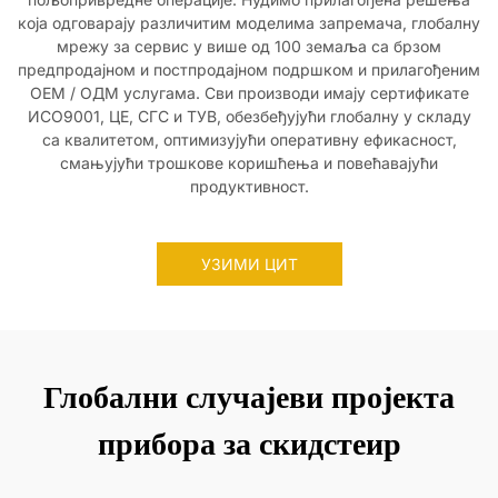
која одговарају различитим моделима запремача, глобалну
мрежу за сервис у више од 100 земаља са брзом
предпродајном и постпродајном подршком и прилагођеним
ОЕМ / ОДМ услугама. Сви производи имају сертификате
ИСО9001, ЦЕ, СГС и ТУВ, обезбеђујући глобалну у складу
са квалитетом, оптимизујући оперативну ефикасност,
смањујући трошкове коришћења и повећавајући
продуктивност.
УЗИМИ ЦИТ
Глобални случајеви пројекта
прибора за скидстеир