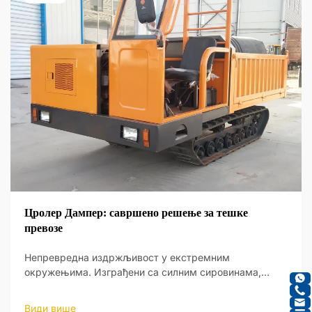
Цролер Дампер: савршено решење за тешке
превозе
Непревредна издржљивост у екстремним
окружењима. Изграђени са силним сировинама,
њихово чврсто тело издржава тешка оптерећења и
грубог терена рударства, кон...
Види више