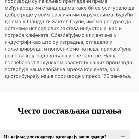
производи су пажљиво прегледани према
међународним стандардима како би се осигурало да
добро раде у свим различитим окружењима. Будући
да смо у Шандунги Хаитоп Групи, имамо ресурсе да
останемо испред свих захтева индустрије, као и
потреба клијената. Обезбеђујемо клијентима у
индустрији као што су изградња, огледало и
пољопривреда, и поносни смо на наша прилагођена
решења која задовољавају све захтеве. Наша
посвећеност врхунском квалитету наших производа
потврђује наша глобална мрежа клијената, који
дистрибуирају наше производе у преко 170 земаља.
Често постављана питања
На које моделе скидстера одговарају ваши додаци?