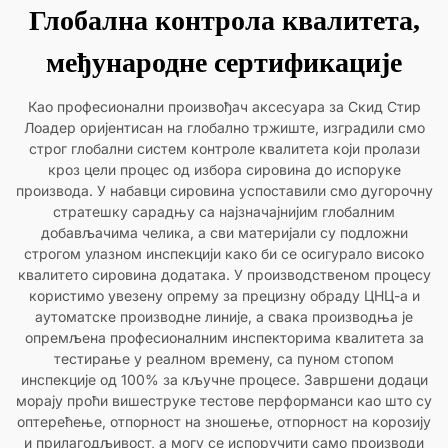
Глобална контрола квалитета,
међународне сертификације
Као професионални произвођач аксесуара за Скид Стир
Лоадер оријентисан на глобално тржиште, изградили смо
строг глобални систем контроле квалитета који пролази
кроз цели процес од избора сировина до испоруке
производа. У набавци сировина успоставили смо дугорочну
стратешку сарадњу са најзначајнијим глобалним
добављачима челика, а сви материјали су подложни
строгом улазном инспекцији како би се осигурало високо
квалитето сировина додатака. У производственом процесу
користимо увезену опрему за прецизну обраду ЦНЦ-а и
аутоматске производне линије, а свака производња је
опремљена професионалним инспекторима квалитета за
тестирање у реалном времену, са пуном стопом
инспекције од 100% за кључне процесе. Завршени додаци
морају проћи вишеструке тестове перформанси као што су
оптерећење, отпорност на зношење, отпорност на корозију
и прилагодљивост, а могу се испоручити само производи