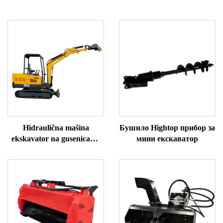
Hidraulična mašina
Бушило Hightop прибор за
ekskavator na gusenicama
мини екскаватор
HT30 mini ekskavator za
prodaju