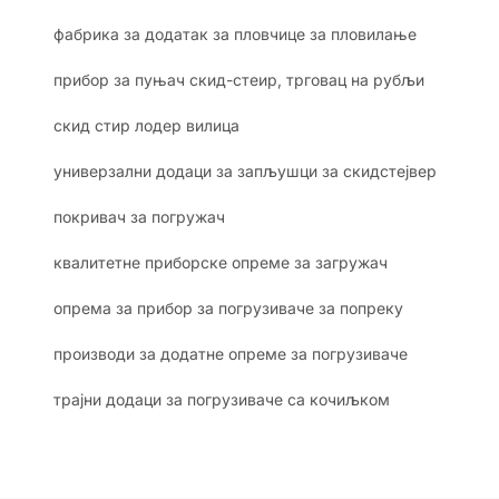
фабрика за додатак за пловчице за пловилање
прибор за пуњач скид-стеир, трговац на рубљи
скид стир лодер вилица
универзални додаци за запљушци за скидстејвер
покривач за погружач
квалитетне приборске опреме за загружач
опрема за прибор за погрузиваче за попреку
производи за додатне опреме за погрузиваче
трајни додаци за погрузиваче са кочиљком