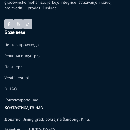
građevinske mehanizacije koje integriše istraživanje i razvoj,
proizvodnju, prodaju i usluge.
Брзе везе
Центар производа
Решења индустрије
Партнери
Vesti i resursi
О НАС
Контактирајте нас
Контактирајте нас
Додатно:
Jining grad, pokrajina Šandong, Kina.
Телефон:
+86-18162052962