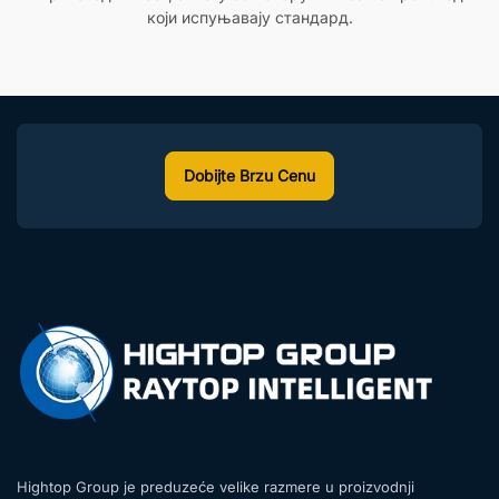
који испуњавају стандард.
Dobijte Brzu Cenu
Hightop Group je preduzeće velike razmere u proizvodnji