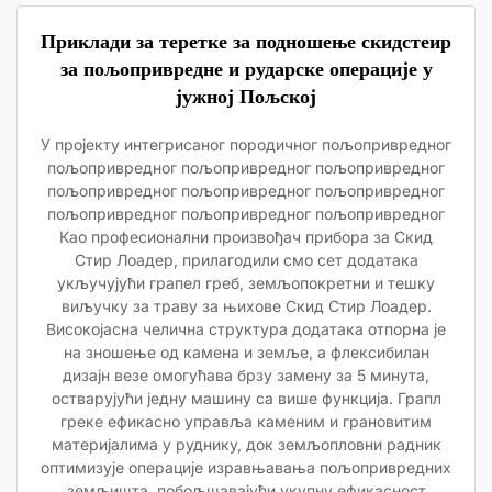
Приклади за теретке за подношење скидстеир
за пољопривредне и рударске операције у
јужној Пољској
У пројекту интегрисаног породичног пољопривредног
пољопривредног пољопривредног пољопривредног
пољопривредног пољопривредног пољопривредног
пољопривредног пољопривредног пољопривредног
Као професионални произвођач прибора за Скид
Стир Лоадер, прилагодили смо сет додатака
укључујући грапел греб, земљопокретни и тешку
виључку за траву за њихове Скид Стир Лоадер.
Високојасна челична структура додатака отпорна је
на зношење од камена и земље, а флексибилан
дизајн везе омогућава брзу замену за 5 минута,
остварујући једну машину са више функција. Грапл
греке ефикасно управља каменим и грановитим
материјалима у руднику, док земљопловни радник
оптимизује операције изравњавања пољопривредних
земљишта, побољшавајући укупну ефикасност