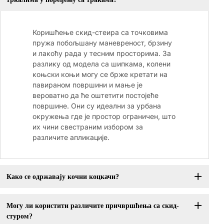
Коришћење скид-стеира са точковима
пружа побољшану маневреност, брзину
и лакоћу рада у тесним просторима. За
разлику од модела са шипкама, колени
коњски коњи могу се брже кретати на
павираном површини и мање је
вероватно да ће оштетити постојеће
површине. Они су идеални за урбана
окружења где је простор ограничен, што
их чини свестраним избором за
различите апликације.
Како се одржавају кочни коцкачи?
Могу ли користити различите причвршћења са скид-
стуром?