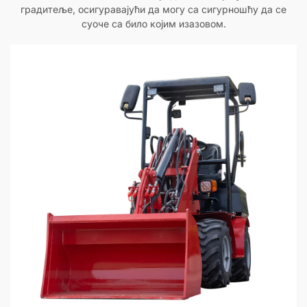
градитеље, осигуравајући да могу са сигурношћу да се
суоче са било којим изазовом.