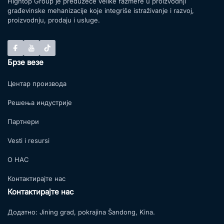
Hightop Group je preduzeće velike razmere u proizvodnji
građevinske mehanizacije koje integriše istraživanje i razvoj,
proizvodnju, prodaju i usluge.
Брзе везе
Центар производа
Решења индустрије
Партнери
Vesti i resursi
О НАС
Контактирајте нас
Контактирајте нас
Додатно:
Jining grad, pokrajina Šandong, Kina.