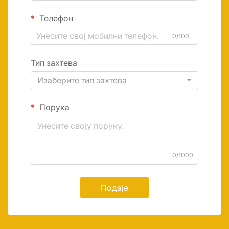
Телефон
0/100
Тип захтева
Изаберите тип захтева
Порука
0/1000
Подаје