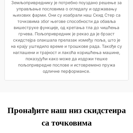
Земљопривреднику је потребно поуздано решење за
управљање пословима о огледалу и одржавању
њихових фарми. Они су изабрали наш Скид Стер са
точковима због његове способности да обавља
вишеструке функције, од кретања тла до чишћења
грчева. Пољопривредник је рекао да је брзаст
скидстејра олакшала прелазак између поља, што је
на крају уштедило време и трошкове рада. Такође су
наглашени и трајност и лакоћа коришћења машине,
показујући како може да издржи тешке
пољопривредне послове и истовремено пружа
одличне перформансе.
Пронађите наш низ скидстеира
са точковима