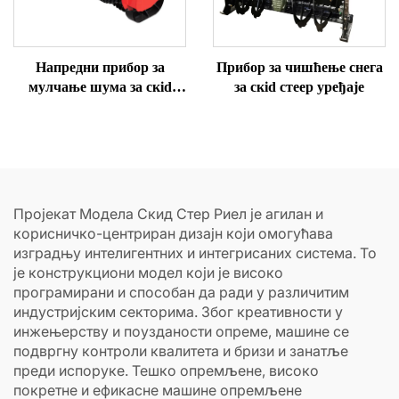
Напредни прибор за
Прибор за чишћење снега
мулчање шума за скid
за скid стеер уређаје
стеер уређаје
Пројекат Модела Скид Стер Риел је агилан и
корисничко-центриран дизајн који омогућава
изградњу интелигентних и интегрисаних система. То
је конструкциони модел који је високо
програмирани и способан да ради у различитим
индустријским секторима. Због креативности у
инжењерству и поузданости опреме, машине се
подвргну контроли квалитета и бризи и занатље
преди испоруке. Тешко опремљене, високо
покретне и ефикасне машине опремљене