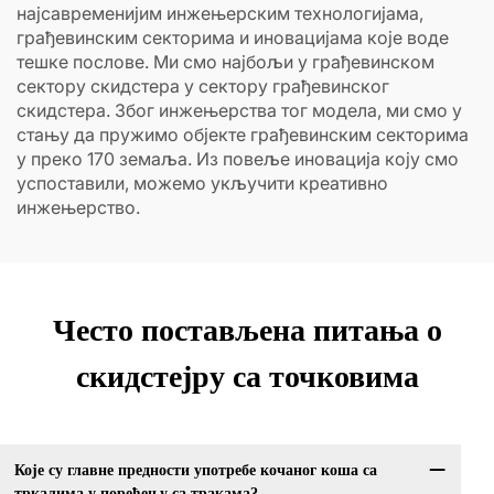
најсавременијим инжењерским технологијама,
грађевинским секторима и иновацијама које воде
тешке послове. Ми смо најбољи у грађевинском
сектору скидстера у сектору грађевинског
скидстера. Због инжењерства тог модела, ми смо у
стању да пружимо објекте грађевинским секторима
у преко 170 земаља. Из повеље иновација коју смо
успоставили, можемо укључити креативно
инжењерство.
Често постављена питања о
скидстејру са точковима
Које су главне предности употребе кочаног коша са
тркалима у поређењу са тракама?