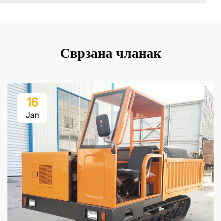
Сврзана чланак
16
Jan