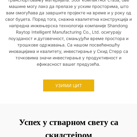
машине могу лако да прелазе у уским просторима, што
вам омогућава да завршите пројекте на време и у року од
свог буџета. Поред тога, снажна квалитетна конструкција и
напредна инжењерска технологија компаније Shandong
Raytop Intelligent Manufacturing Co., Ltd. осигурају
поузданост и дуговечност, смањујући време простора и
трошкове одржавања. Са нашом посвећеношћу
иновацијама и квалитету, инвестирање у Скид Стерр са
точковима значи инвестирање у продуктивност и
ефикасност вашег предузећа.
УЗИМИ ЦИТ
Успех у стварном свету са
скидстејром