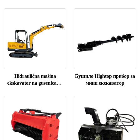
Hidraulična mašina
Бушило Hightop прибор за
ekskavator na gusenicama
мини екскаватор
HT30 mini ekskavator za
prodaju