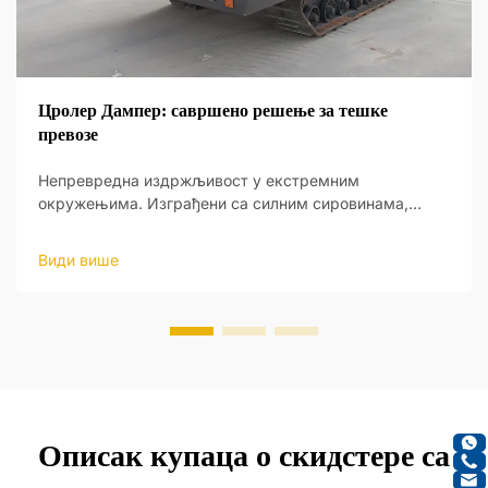
Цролер Дампер: савршено решење за тешке
превозе
Непревредна издржљивост у екстремним
окружењима. Изграђени са силним сировинама,
њихово чврсто тело издржава тешка оптерећења и
грубог терена рударства, кон...
Види више
Описак купаца о скидстере са