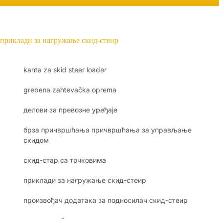
приклади за нагружање скид-стеир
kanta za skid steer loader
grebena zahtevačka oprema
делови за превозне уређаје
брза причвршћања причвршћања за управљање
скидом
скид-стар са точковима
приклади за нагружање скид-стеир
произвођач додатака за подносилач скид-стеир