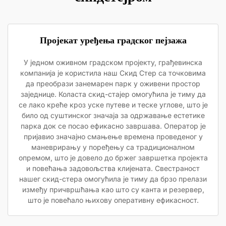
Пројекат уређења градског пејзажа
У једном оживном градском пројекту, грађевинска
компанија је користила наш Скид Стер са точковима
да преобрази занемарен парк у оживени простор
заједнице. Коласта скид-стајер омогућила је тиму да
се лако креће кроз уске путеве и теске углове, што је
било од суштинског значаја за одржавање естетике
парка док се посао ефикасно завршава. Оператор је
пријавио значајно смањење времена проведеног у
маневрирању у поређењу са традиционалном
опремом, што је довело до бржег завршетка пројекта
и повећања задовољства клијената. Свестраност
нашег скид-стера омогућила је тиму да брзо прелази
између причвршћања као што су канта и резервер,
што је повећало њихову оперативну ефикасност.