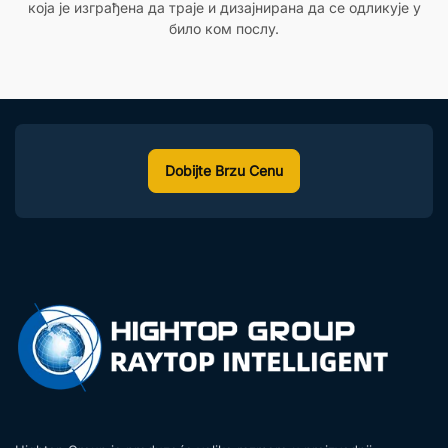
која је изграђена да траје и дизајнирана да се одликује у
било ком послу.
Dobijte Brzu Cenu