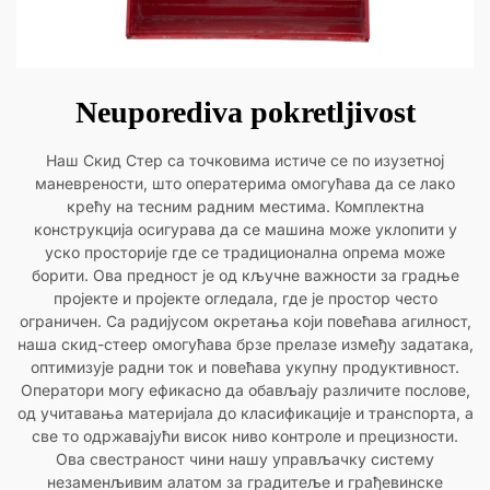
Neuporediva pokretljivost
Наш Скид Стер са точковима истиче се по изузетној
маневрености, што оператерима омогућава да се лако
крећу на тесним радним местима. Комплектна
конструкција осигурава да се машина може уклопити у
уско просторије где се традиционална опрема може
борити. Ова предност је од кључне важности за градње
пројекте и пројекте огледала, где је простор често
ограничен. Са радијусом окретања који повећава агилност,
наша скид-стеер омогућава брзе прелазе између задатака,
оптимизује радни ток и повећава укупну продуктивност.
Оператори могу ефикасно да обављају различите послове,
од учитавања материјала до класификације и транспорта, а
све то одржавајући висок ниво контроле и прецизности.
Ова свестраност чини нашу управљачку систему
незаменљивим алатом за градитеље и грађевинске