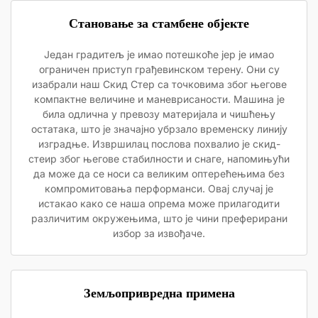
Становање за стамбене објекте
Један градитељ је имао потешкоће јер је имао
ограничен приступ грађевинском терену. Они су
изабрали наш Скид Стер са точковима због његове
компактне величине и маневрисаности. Машина је
била одлична у превозу материјала и чишћењу
остатака, што је значајно убрзало временску линију
изградње. Извршилац послова похвалио је скид-
стеир због његове стабилности и снаге, напомињући
да може да се носи са великим оптерећењима без
компромитовања перформанси. Овај случај је
истакао како се наша опрема може прилагодити
различитим окружењима, што је чини преферирани
избор за извођаче.
Земљопривредна примена