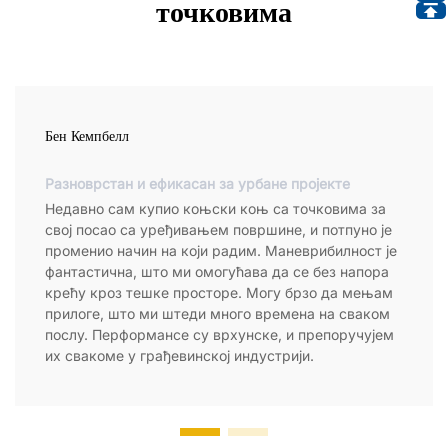
точковима
Бен Кемпбелл
Разноврстан и ефикасан за урбане пројекте
Недавно сам купио коњски коњ са точковима за
свој посао са уређивањем површине, и потпуно је
променио начин на који радим. Маневрибилност је
фантастична, што ми омогућава да се без напора
крећу кроз тешке просторе. Могу брзо да мењам
прилоге, што ми штеди много времена на сваком
послу. Перформансе су врхунске, и препоручујем
их свакоме у грађевинској индустрији.