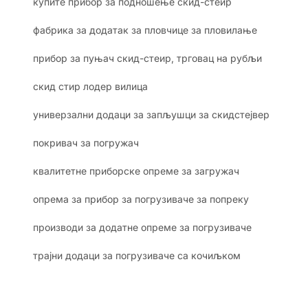
купите прибор за подношење скид-стеир
фабрика за додатак за пловчице за пловилање
прибор за пуњач скид-стеир, трговац на рубљи
скид стир лодер вилица
универзални додаци за запљушци за скидстејвер
покривач за погружач
квалитетне приборске опреме за загружач
опрема за прибор за погрузиваче за попреку
производи за додатне опреме за погрузиваче
трајни додаци за погрузиваче са кочиљком