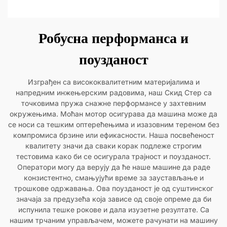
Робусна перформанса и
поузданост
Изграђен са висококвалитетним материјалима и
напредним инжењерским радовима, наш Скид Стер са
точковима пружа снажне перформансе у захтевним
окружењима. Моћан мотор осигурава да машина може да
се носи са тешким оптерећењима и изазовним тереном без
компромиса брзине или ефикасности. Наша посвећеност
квалитету значи да сваки корак подлеже строгим
тестовима како би се осигурала трајност и поузданост.
Оператори могу да верују да ће наше машине да раде
конзистентно, смањујући време за заустављање и
трошкове одржавања. Ова поузданост је од суштинског
значаја за предузећа која зависе од своје опреме да би
испунила тешке рокове и дала изузетне резултате. Са
нашим трчаним управљачем, можете рачунати на машину