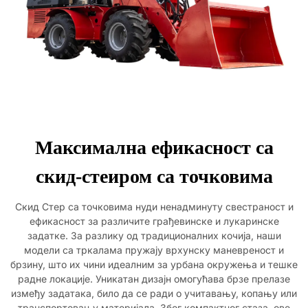
Максимална ефикасност са
скид-стеиром са точковима
Скид Стер са точковима нуди ненадминуту свестраност и
ефикасност за различите грађевинске и лукаринске
задатке. За разлику од традиционалних кочија, наши
модели са тркалама пружају врхунску маневреност и
брзину, што их чини идеалним за урбана окружења и тешке
радне локације. Уникатан дизајн омогућава брзе прелазе
између задатака, било да се ради о учитавању, копању или
транспортовању материјала. Због компактног стаза, ове