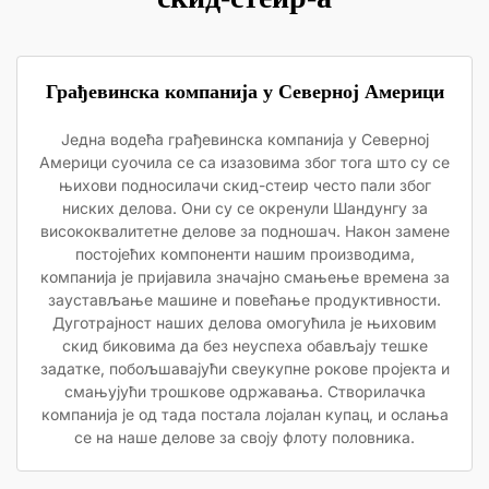
Грађевинска компанија у Северној Америци
Једна водећа грађевинска компанија у Северној
Америци суочила се са изазовима због тога што су се
њихови подносилачи скид-стеир често пали због
ниских делова. Они су се окренули Шандунгу за
висококвалитетне делове за подношач. Након замене
постојећих компоненти нашим производима,
компанија је пријавила значајно смањење времена за
заустављање машине и повећање продуктивности.
Дуготрајност наших делова омогућила је њиховим
скид биковима да без неуспеха обављају тешке
задатке, побољшавајући свеукупне рокове пројекта и
смањујући трошкове одржавања. Створилачка
компанија је од тада постала лојалан купац, и ослања
се на наше делове за своју флоту половника.