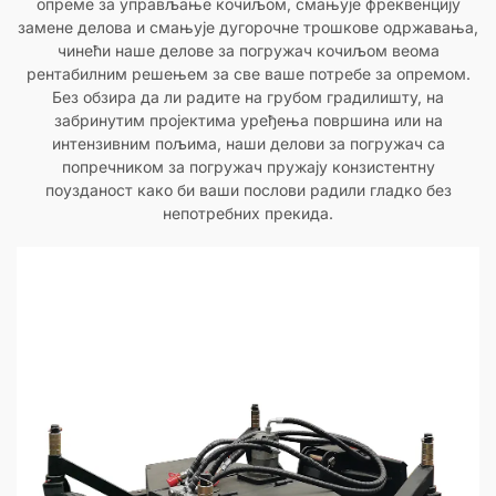
опреме за управљање кочиљом, смањује фреквенцију
замене делова и смањује дугорочне трошкове одржавања,
чинећи наше делове за погружач кочиљом веома
рентабилним решењем за све ваше потребе за опремом.
Без обзира да ли радите на грубом градилишту, на
забринутим пројектима уређења површина или на
интензивним пољима, наши делови за погружач са
попречником за погружач пружају конзистентну
поузданост како би ваши послови радили гладко без
непотребних прекида.