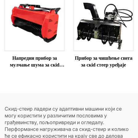
Напредни прибор за
Прибор за чишћење снега
мулчање шума за скid
за скid стеер уређаје
стеер уређаје
Скид-стеир ладери су адаптивни машини који се
могу користити у различитим пословима у
грађевинству, пољопривреди и огледалу.
Перформансе нагруживача са скид-стеир и колико
ће се ефикасно користити на крају све до делова