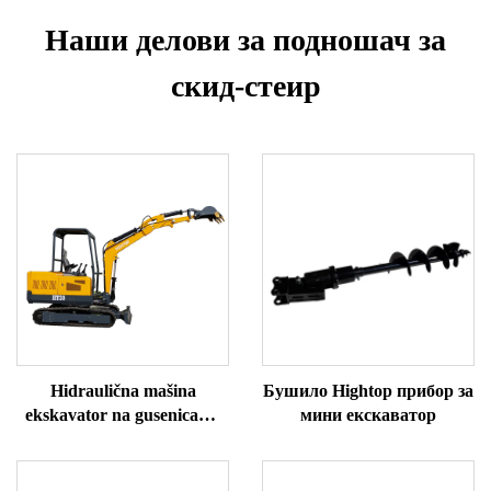
Наши делови за подношач за
скид-стеир
Hidraulična mašina
Бушило Hightop прибор за
ekskavator na gusenicama
мини екскаватор
HT30 mini ekskavator za
prodaju