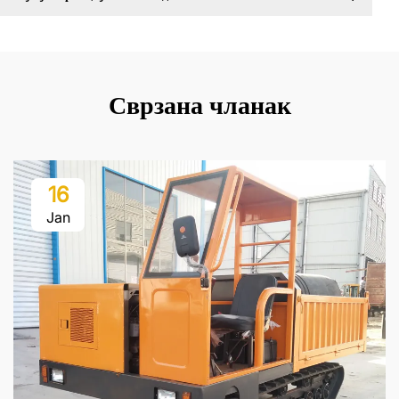
Сврзана чланак
16
Jan