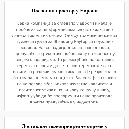
Пословни простор у Европи
Једна компанија за огледало у Европи имала је
проблема са перформансама својих скид-стеир
ладера током пик сезона. Они су тражили делове за
гужве за гужве за Shandong Raytop за поуздано
решење. Након надоградње на наше делове,
предузеће је приметило побољшану ефикасност у
својим операцијама. То је омогућило да се тешки
терет лако носи и да се тешки терет може лако
возити на различитим местима, што је резултирало
бржим завршеткама пројекта. Власник је похвалио
наше делове због њихове изузетне квалитета и
позитивног утицаја на њихову коначну линију,
изјављујући да ће препоручити наше производе
другим предузећима у индустрији.
Достављач пољопривредне опреме у