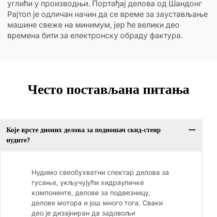
углићи у производњи. Портађај делова од Шандонг
Рајтоп је одличан начин да се време за заустављање
машине свеже на минимум, јер ће велики део
времена бити за електронску обраду фактура.
Често постављана питања
Које врсте дионих делова за подношач скид-стеир
нудите?
Нудимо свеобухватни спектар делова за
гусање, укључујући хидрауличке
компоненте, делове за подвезницу,
делове мотора и још много тога. Сваки
део је дизајниран да задовољи