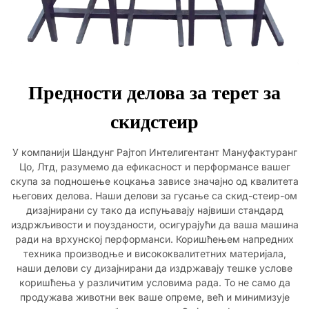
Предности делова за терет за
скидстеир
У компанији Шандунг Рајтоп Интелигентант Мануфактуранг
Цо, Лтд, разумемо да ефикасност и перформансе вашег
скупа за подношење коцкања зависе значајно од квалитета
његових делова. Наши делови за гусање са скид-стеир-ом
дизајнирани су тако да испуњавају највиши стандард
издржљивости и поузданости, осигурајући да ваша машина
ради на врхунској перформанси. Коришћењем напредних
техника производње и висококвалитетних материјала,
наши делови су дизајнирани да издржавају тешке услове
коришћења у различитим условима рада. То не само да
продужава животни век ваше опреме, већ и минимизује