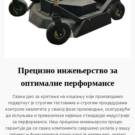
Прецизно инжењерство за
оптималне перформансе
Сваки део за кретање на коцкању који производимо
подвргнут је строгим тестовима и строгим процедурама
контроле квалитета у свакој фази производње, осигурајући
да испуњава и превазилази највише стандарде индустрије
за перформансе. Наш прецизни инжењерски процес
гарантује да се свака компонента савршено уклапа у вашу
опрему и функционише тачно како је намењено, знатно