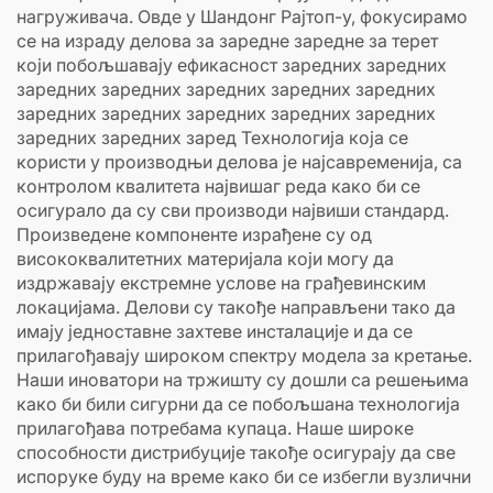
нагруживача. Овде у Шандонг Рајтоп-у, фокусирамо
се на израду делова за заредне заредне за терет
који побољшавају ефикасност заредних заредних
заредних заредних заредних заредних заредних
заредних заредних заредних заредних заредних
заредних заредних заред Технологија која се
користи у производњи делова је најсавременија, са
контролом квалитета највишаг реда како би се
осигурало да су сви производи највиши стандард.
Произведене компоненте израђене су од
висококвалитетних материјала који могу да
издржавају екстремне услове на грађевинским
локацијама. Делови су такође направљени тако да
имају једноставне захтеве инсталације и да се
прилагођавају широком спектру модела за кретање.
Наши иноватори на тржишту су дошли са решењима
како би били сигурни да се побољшана технологија
прилагођава потребама купаца. Наше широке
способности дистрибуције такође осигурају да све
испоруке буду на време како би се избегли вузлични