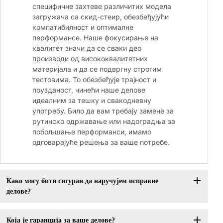
специфичне захтеве различитих модела
загружача са скид-стеир, обезбеђујући
компатибилност и оптималне
перформансе. Наше фокусирање на
квалитет значи да се сваки део
производи од висококвалитетних
материјала и да се подвргну строгим
тестовима. То обезбеђује трајност и
поузданост, чинећи наше делове
идеалним за тешку и свакодневну
употребу. Било да вам требају замене за
рутинско одржавање или надоградња за
побољшање перформанси, имамо
одговарајуће решења за ваше потребе.
Како могу бити сигуран да наручујем исправне
делове?
Која је гаранција за ваше делове?