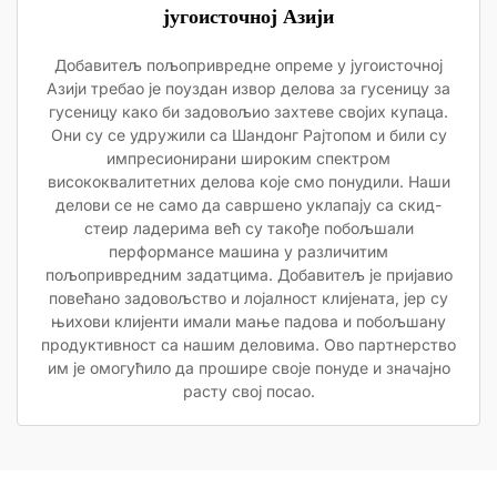
југоисточној Азији
Добавитељ пољопривредне опреме у југоисточној
Азији требао је поуздан извор делова за гусеницу за
гусеницу како би задовољио захтеве својих купаца.
Они су се удружили са Шандонг Рајтопом и били су
импресионирани широким спектром
висококвалитетних делова које смо понудили. Наши
делови се не само да савршено уклапају са скид-
стеир ладерима већ су такође побољшали
перформансе машина у различитим
пољопривредним задатцима. Добавитељ је пријавио
повећано задовољство и лојалност клијената, јер су
њихови клијенти имали мање падова и побољшану
продуктивност са нашим деловима. Ово партнерство
им је омогућило да прошире своје понуде и значајно
расту свој посао.