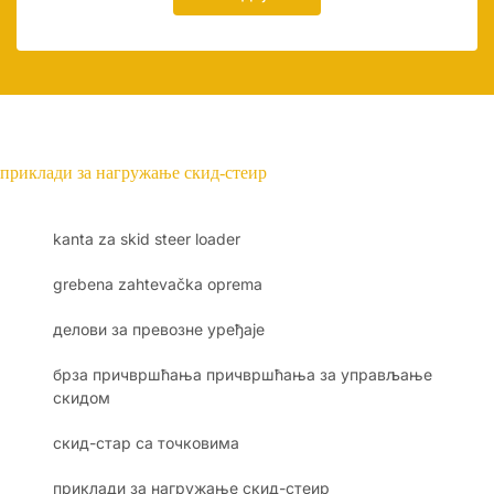
приклади за нагружање скид-стеир
kanta za skid steer loader
grebena zahtevačka oprema
делови за превозне уређаје
брза причвршћања причвршћања за управљање
скидом
скид-стар са точковима
приклади за нагружање скид-стеир