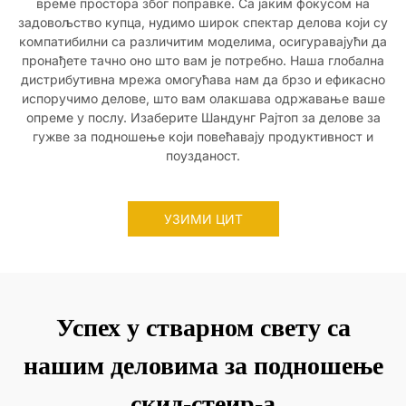
време простора због поправке. Са јаким фокусом на
задовољство купца, нудимо широк спектар делова који су
компатибилни са различитим моделима, осигуравајући да
пронађете тачно оно што вам је потребно. Наша глобална
дистрибутивна мрежа омогућава нам да брзо и ефикасно
испоручимо делове, што вам олакшава одржавање ваше
опреме у послу. Изаберите Шандунг Рајтоп за делове за
гужве за подношење који повећавају продуктивност и
поузданост.
УЗИМИ ЦИТ
Успех у стварном свету са
нашим деловима за подношење
скид-стеир-а