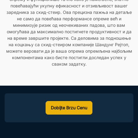
повећавајући укупну ефикасност и отзивљивост вашег
заредника за скид-стеир. Ова прецизна пажња на детаље
не само да повећава перформансе опреме већ и
минимизује ризик од неочекиваних падова, што вам
омогућава да максимално постигнете продуктивност и да
на време завршите пројекте. Са деловима за подношење
на коцкању са скид-стеиром компаније Шандунг Рејтоп,
можете веровати да је ваша опрема опремљена најбољим
компонентама како бисте постигли доследан успех у
сваком задатку.
Dobijte Brzu Cenu