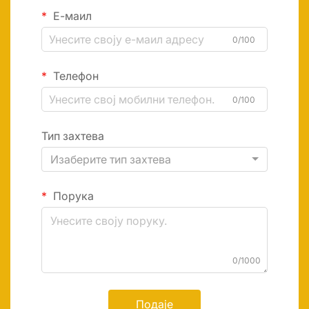
Е-маил
0/100
Телефон
0/100
Тип захтева
Изаберите тип захтева
Порука
0/1000
Подаје