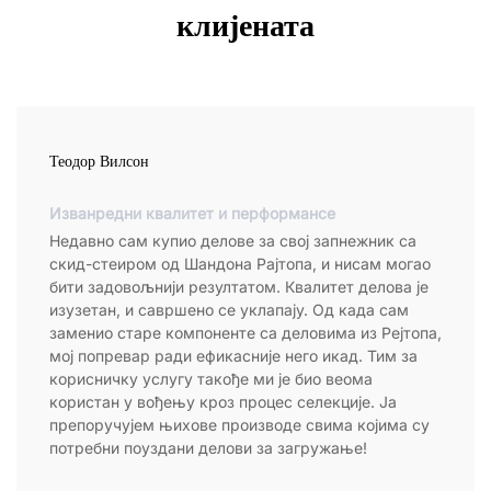
клијената
Теодор Вилсон
Изванредни квалитет и перформансе
Недавно сам купио делове за свој запнежник са
скид-стеиром од Шандона Рајтопа, и нисам могао
бити задовољнији резултатом. Квалитет делова је
изузетан, и савршено се уклапају. Од када сам
заменио старе компоненте са деловима из Рејтопа,
мој попревар ради ефикасније него икад. Тим за
корисничку услугу такође ми је био веома
користан у вођењу кроз процес селекције. Ја
препоручујем њихове производе свима којима су
потребни поуздани делови за загружање!