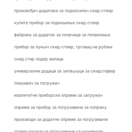
произвођач додатака за подносилач скид-стеир
купите прибор за подношење скид-стеир
фабрика за додатак за пловчице за пловилање
прибор за пуњач скид-стеир, трговац на рубљи
скид стир лодер вилица
универзални додаци за запљушци за скидстејвер
покривач за погружач
квалитетне приборске опреме за загружач
опрема за прибор за погрузиваче за попреку
производи за додатне опреме за погрузиваче
трајни додаци за погрузиваче са кочиљком