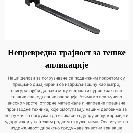
Непревредна трајност за тешке
апликације
Наши делови за погрузиваче са подвижним покретом су
прецизно дизајнирани са издржљивошћу као језгро,
осигуравајући да лако могу издржати сурове захтеве
тешких свакодневних операција. Узимамо искључиво
високо чврсте, отпорне материјале и напредне прецизне
производне технике, које омогућавају нашим деловима за
погружач за погружач да ефикасно одупру зноју, корозији и
удару чак и у најтежим радним окружењима. Ова изузетна
издржљивост директно продужава животни век ваше