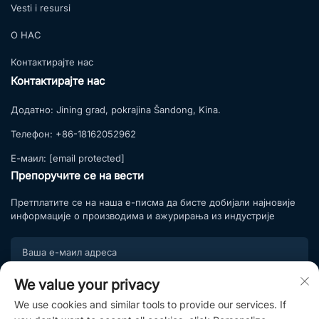
Vesti i resursi
О НАС
Контактирајте нас
Контактирајте нас
Додатно:
Jining grad, pokrajina Šandong, Kina.
Телефон:
+86-18162052962
Е-маил:
[email protected]
Препоручите се на вести
Претплатите се на наша е-писма да бисте добијали најновије
информације о производима и ажурирања из индустрије
We value your privacy
Подпишите се
We use cookies and similar tools to provide our services. If
Придружите се нашој листи претплате и уживајте у