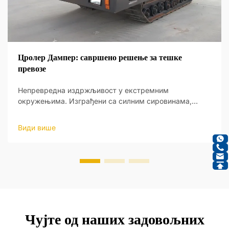
Цролер Дампер: савршено решење за тешке
превозе
Непревредна издржљивост у екстремним
окружењима. Изграђени са силним сировинама,
њихово чврсто тело издржава тешка оптерећења и
грубог терена рударства, кон...
Види више
Чујте од наших задовољних