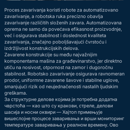
Proces zavarivanja koristi robote za automatizovano
zavarivanje, a robotska ruka precizno obavlja
zavarivanje različitih složenih zavara. Automatizovana
oprema ne samo da povećava efikasnost proizvodnje,
već i osigurava stabilnost i doslednost kvaliteta
zavarivanja, značajno poboljšavajući čvrstoću i
izdržljivost konstrukcijskih delova.
Zavarene konstrukcije su među najvažnijim
komponentama mašina za građevinarstvo, jer direktno
utiču na nosivost, otpornost na zamor i dugoročnu
stabilnost. Robotsko zavarivanje osigurava ravnomeran
prodor, uniformne zavarene šavove i stabilne uglove,
smanjujući rizik od neujednačenosti nastalih ljudskim
greškama.
За структурне делове којима је потребна додатна
чврстоћа — као што су кракови, стреле, делови
шасија и носни оквири — Хајтоп примењује
вишеслојне процесе заваривања и врши мониторинг
температуре заваривања у реалном времену. Ово