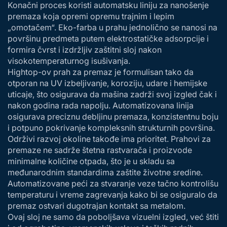
Konačni proces koristi automatsku liniju za nanošenje
premaza koja opremi opremu trajnim i lepim
„omotačem“. Eko-farba u prahu jednolično se nanosi na
površinu predmeta putem elektrostatičke adsorpcije i
formira čvrst i izdržljiv zaštitni sloj nakon
visokotemperaturnog isušivanja.
Hightop-ov prah za premaz je formulisan tako da
otporan na UV izbeljivanje, koroziju, udare i hemijske
uticaje, što osigurava da mašina zadrži svoj izgled čak i
nakon godina rada napolju. Automatizovana linija
osigurava preciznu debljinu premaza, konzistentnu boju
i potpuno pokrivanje kompleksnih strukturnih površina.
Održivi razvoj okoline takođe ima prioritet. Prahovi za
premaze ne sadrže štetna rastvarača i proizvode
minimalne količine otpada, što je u skladu sa
međunarodnim standardima zaštite životne sredine.
Automatizovane peći za stvaranje veze tačno kontrolišu
temperaturu i vreme zagrevanja kako bi se osiguralo da
premaz ostvari dugotrajan kontakt sa metalom.
Ovaj sloj ne samo da poboljšava vizuelni izgled, već štiti