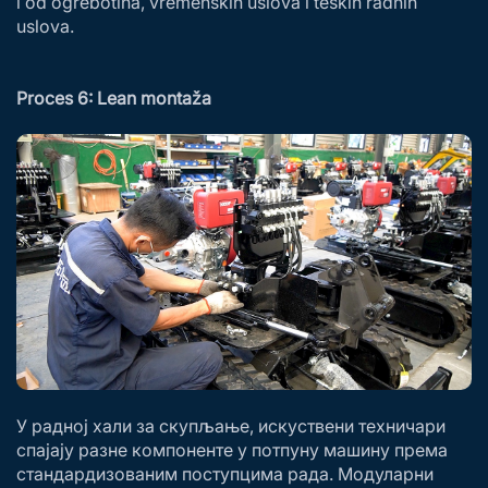
i od ogrebotina, vremenskih uslova i teških radnih
uslova.
Proces 6: Lean montaža
У радној хали за скупљање, искуствени техничари
спајају разне компоненте у потпуну машину према
стандардизованим поступцима рада. Модуларни