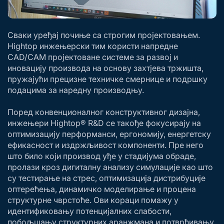
Сваки уређај почиње са строгим пројектовањем.
Hightop инжењерски тим користи напредне
CAD/CAM пројектоване системе за развој и
иновацију производа на основу захтјева тржишта,
пружајући прецизне техничке смернице и подршку
подацима за наредну производњу.
Поред конвенционалног конструктивног дизајна,
инжењери Hightop® R&D се такође фокусирају на
оптимизацију перформанси, ергономију, енергетску
ефикасност и издржљивост компоненти. Пре него
што било који производ уђе у стадијума обраде,
пролази кроз дигиталну анализу симулације као што
су тестирање на стрес, оптимизација дистрибуције
оптерећења, динамичко моделирање и процена
структурне чврстоће. Ови кораци помажу у
идентификовању потенцијалних слабости,
побољшању структурних аранжмана и потврђивању