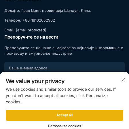
Додајте:
Град Џинг, провинција Шандун, Кина.
Телефон:
+86-18162052962
Email:
[email protected]
Препоручите се на вести
Препоручите се на наше е-мајлове за најновије информације о
производу и ажурирање индустрије
We value your privacy
Подпишите се
We use cookies and similar tools to provide our services. If
Придружите се нашој листи претплата и уживајте у
you don't want to accept all cookies, click Personalize
ексклузивним понудама и стручним саветима.
cookies.
Accept all
Ауторска права © 2025. Shandong Hightop Group & Shandong Raytop
Personalize cookies
Intelligent Manufacturing Co., Ltd. |
Политике приватности