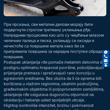
Пре прскања, сви метални делови морају бити
подвргнути строгом третману уклањања рђе.
Напредним процесима као што су чишћење млазом
челичних палица и песка, уклањају се оксиди и
нечистоће са површине метала како би се
припремила површина за наредне поступке обраде
површине.
Postupak uklanjanja rđe pomaže metalnim delovima da
postignu optimalnu hrapavost površine, poboljšavajući
prijanjanje premaza i sprečavajući rano koroziju u
agresivnim sredinama. Bez obzira da li će oprema biti
korišćena u vlažnim regionima, obalnim područjima,
građevinskim objektima ili poljoprivrednim zemljištima,
uklanjanje rđe osigurava dugoročnu otpornost na
oksidaciju i habanje usled spoljašnjih uticaja.
Hightop kontroliše intenzitet, brzinu i pokrivenost