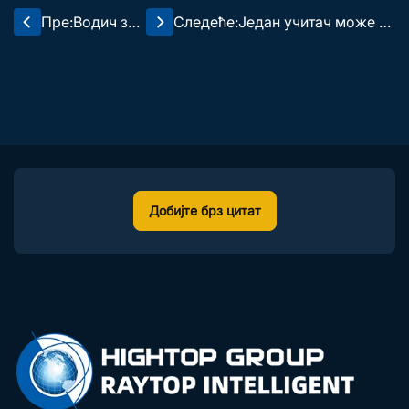
Пре:
Водич за
Следеће:
Један учитач може д
избор иск
а уради више ствари!
опавача з
60+ додатака отвара
а грађеви
неограничене могућн
нске прој
ости за уређаје
екте
Добијте брз цитат