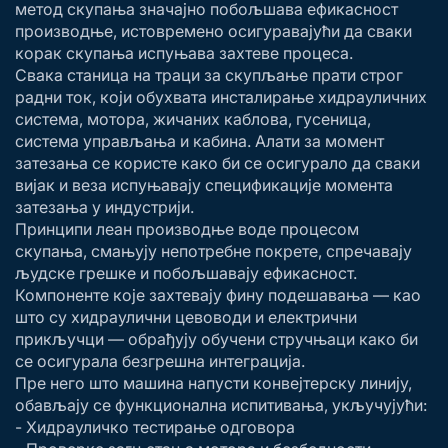
метод скупања значајно побољшава ефикасност
производње, истовремено осигуравајући да сваки
корак скупања испуњава захтеве процеса.
Свака станица на траци за скупљање прати строг
радни ток, који обухвата инсталирање хидрауличних
система, мотора, жичаних каблова, гусеница,
система управљања и кабина. Алати за момент
затезања се користе како би се осигурало да сваки
вијак и веза испуњавају спецификације момента
затезања у индустрији.
Принципи леан производње воде процесом
скупања, смањују непотребне покрете, спречавају
људске грешке и побољшавају ефикасност.
Компоненте које захтевају фину подешавања — као
што су хидраулични цевоводи и електрични
прикључци — обрађују обучени стручњаци како би
се осигурала безгрешна интеграција.
Пре него што машина напусти конвејтерску линију,
обављају се функционална испитивања, укључујући:
- Хидрауличко тестирање одговора