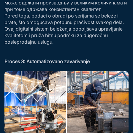
може одржати производњу у великим количинама и
при томе одржава конзистентан квалитет.
Pored toga, podaci o obradi po serijama se beleže i
prate, što omogućava potpunu praćivost svakog dela.
Ovaj digitalni sistem beleženja poboljšava upravljanje
kvalitetom i pruža bitnu podršku za dugoročnu
posleprodajnu uslugu.
Proces 3: Automatizovano zavarivanje