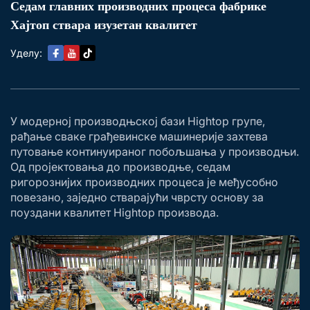
Седам главних производних процеса фабрике
Хајтоп ствара изузетан квалитет
Уделу:
У модерној производњској бази Hightop групе,
рађање сваке грађевинске машинерије захтева
путовање континуираног побољшања у производњи.
Од пројектовања до производње, седам
ригорознијих производних процеса је међусобно
повезано, заједно стварајући чврсту основу за
поуздани квалитет Hightop производа.