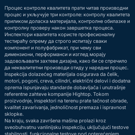
Процес контроле квалитета прати читав производни
процес и укључује три контроле: контролу квалитета
приликом доласка материјала, контролне обилазке и
контролну проверу након завршетка процеса.
Инспектори квалитета користе професионалну
тестираћу опрему да строго испитају сваки
компонент и полуфабрикат, при чему сви
димензиони, перформанси и изглед морају
задовољавати захтеве дизајна, како би се спречило
да неквалитетни производи отиду у наредни процес.
Inspekcija dolazećeg materijala osigurava da čelik,
motori, pogoni, creva, cilindri, električni delovi i dodatna
oprema ispunjavaju standarde dobavljača i unutrašnje
referentne zahteve kompanije Hightop. Tokom
proizvodnje, inspektori na terenu prate tačnost obrade,
kvalitet zavarivanja, jednoličnost premaza i ispravnost
sklopke.
Na kraju, svaka završena mašina prolazi kroz
sveobuhvatnu vanlinijsku inspekciju, uključujući testove
stabilnosti, funkcionalne testove pod opterećenjem,