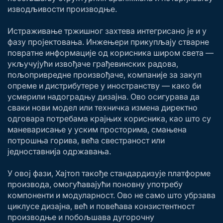
изводљивости производње.
Истраживање тржишног захтева интегрисано је и у
фазу пројектовања. Инжењери прикупљају стварне
повратне информације од корисника широм света —
укључујући извођаче грађевинских радова,
пољопривредне произвођаче, компаније за закуп
опреме и дистрибутере у иностранству — како би
усмерили надоградњу дизајна. Ово осигурава да
сваки нови модел или техничка измена директно
одговара потребама крајњих корисника, као што су
маневарисање у уским просторима, смањена
потрошња горива, већа свестраност или
једноставнија одржавања.
У овој фази, Хајтоп такође стандардизује платформе
производа, омогућавајући поновну употребу
компоненти и модуларност. Ово не само што убрзава
циклусе дизајна, већ и повећава конзистентност
производње и побољшава дугорочну