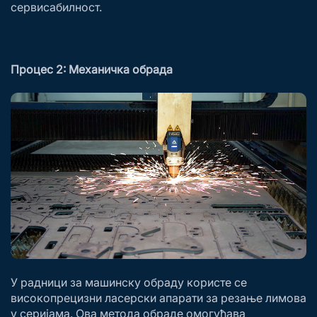
сервисабилност.
Процес 2: Механичка обрада
У радници за машинску обраду користе се
високопрецизни ласерски апарати за резање лимова
у серијама. Ова метода обраде омогућава