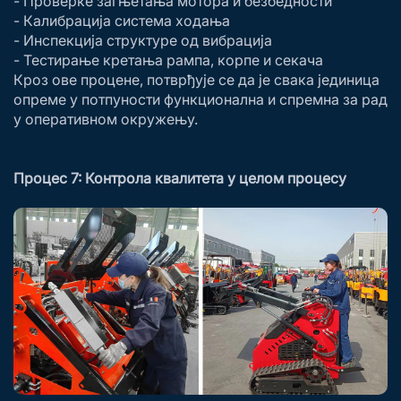
- Проверке загњетања мотора и безбедности
- Калибрација система ходања
- Инспекција структуре од вибрација
- Тестирање кретања рампа, корпе и секача
Кроз ове процене, потврђује се да је свака јединица
опреме у потпуности функционална и спремна за рад
у оперативном окружењу.
Процес 7: Контрола квалитета у целом процесу