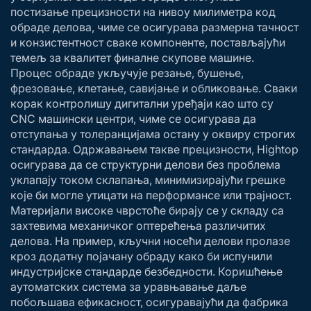
постизање прецизности на нивоу милиметра код
обраде делова, чиме се осигурава размерна тачност
и конзистентност сваке компоненте, постављајући
темељ за квалитет финалне скупове машине.
Процес обраде укључује резање, бушење,
фрезовање, клетање, савијање и обликовање. Сваки
корак контролишу дигитални уређаји као што су
CNC машински центри, чиме се осигурава да
отступања у толеранцијама остану у оквиру строгих
стандарда. Одржавањем такве прецизности, Hightop
осигурава да се структурни делови без проблема
уклапају током склапања, минимизирајући грешке
које би могле утицати на перформансе или трајност.
Материјали високе чврстоће бирају се у складу са
захтевима механичког оптерећења различитих
делова. На пример, кључни носећи делови пролазе
кроз додатну појачану обраду како би испунили
индустријске стандарде безбедности. Коришћење
аутоматских система за уравњавање даље
побољшава ефикасност, осигуравајући да фабрика