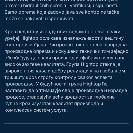
proveru hidrauličnih curenja i verifikaciju sigurnosti.
Samo oprema koja zadovoljava sve kontrolne tačke
može se pakovati i isporučivati.
Кроз педантну израду ових седам процеса, сваки
уређај Hightop осликава изналажљивост и вештину
свог произвођача. Ригорозан ток процеса, напредна
производна опрема и искушени технички тим заједно
обезбеђују да сваки производ из фабрике испуњава
високе захтеве квалитета. Група Hightop стекла је
широко признање и добру репутацију на глобалном
тржишту кроз строгу контролу сваког аспекта
производње. У будућности, група Hightop ће
наставити да оптимизује своје производне и израдне
процесе, стварајући већу вредност за глобалне
купце кроз изузетан квалитет производа и
комплексан систем услуга.