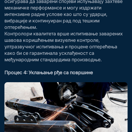
осигурава да заварени спојеви испуњавају захтеве
механичке перформансе и могу издржати
интензивне радне услове као што су ударци,
вибрације и континуиран рад под тешким
оптерећењем.
Контролори квалитета врше испитивање заварених
шавова коришћењем визуелне контроле,
ултразвучног испитивања и процене оптерећења
како би се гарантинала усклађеност са
међународним стандардима производње.
Процес 4: Уклањање рђе са површине