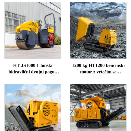
HT-JS1000 1-tonski
1200 kg HT1200 bencinski
hidravlični dvojni pogon
motor z vrtečim se
valjar za ceste
zabojnikom, mini tovorni
avtomobil