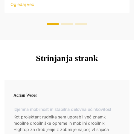
obratovanju. Ti sistemi so zasnovani tako, da reagirajo na
Ogledaj več
ukaze operatorja ter samodejno prilagajajo delovanje...
Strinjanja strank
Adrian Weber
Izjemna mobilnost in stabilna delovna učinkovitost
Kot projektant rudnika sem uporabil več znamk
mobilne drobilniške opreme in mobilni drobilnik
Hightop za drobljenje z zobmi je najbolj vtisnjuča