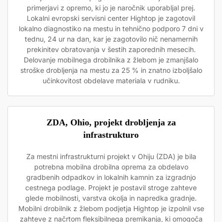
primerjavi z opremo, ki jo je naročnik uporabljal prej.
Lokalni evropski servisni center Hightop je zagotovil
lokalno diagnostiko na mestu in tehnično podporo 7 dni v
tednu, 24 ur na dan, kar je zagotovilo nič nenamernih
prekinitev obratovanja v šestih zaporednih mesecih.
Delovanje mobilnega drobilnika z žlebom je zmanjšalo
stroške drobljenja na mestu za 25 % in znatno izboljšalo
učinkovitost obdelave materiala v rudniku.
ZDA, Ohio, projekt drobljenja za
infrastrukturo
Za mestni infrastrukturni projekt v Ohiju (ZDA) je bila
potrebna mobilna drobilna oprema za obdelavo
gradbenih odpadkov in lokalnih kamnin za izgradnjo
cestnega podlage. Projekt je postavil stroge zahteve
glede mobilnosti, varstva okolja in napredka gradnje.
Mobilni drobilnik z žlebom podjetja Hightop je izpolnil vse
zahteve z načrtom fleksibilnega premikanja, ki omogoča