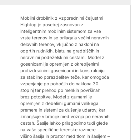
Mobilni drobilnik z vzporednimi čeljustmi
Hightop je posebej zasnovan z
inteligentnim mobilnim sistemom za vse
vrste terenov in se prilagaja večini neravnih
delovnih terenov, vključno z nakloni na
odprtih rudnikih, blatu na gradbiščih in
neravnimi podeželskimi cestami. Model z
gosenicami je opremljen z okrepljenimi
protizdrsčnimi gosenicami in konstrukcijo
za stabilno porazdelitev teže, kar omogoča
vzpenjanje po pobočjih do naklona 30
stopinj ter prehod po mehkih površinah
brez potopitve. Model z gumami je
opremljen z debelimi gumami velikega
premera in sistemi za dušenje udarov, kar
zmanjšuje vibracije med vožnjo po neravnih
cestah. Šasije lahko prilagodimo tudi glede
na vaše specifične terenske razmere –
višino šasija in prostor med tlom in šasijem –