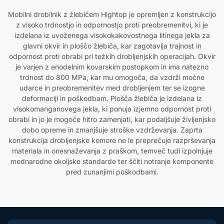
Mobilni drobilnik z žlebičem Hightop je opremljen z konstrukcijo
z visoko trdnostjo in odpornostjo proti preobremenitvi, ki je
izdelana iz uvoženega visokokakovostnega litinega jekla za
glavni okvir in ploščo žlebiča, kar zagotavlja trajnost in
odpornost proti obrabi pri težkih drobljenjskih operacijah. Okvir
je varjen z enodelnim kovarskim postopkom in ima natezno
trdnost do 800 MPa, kar mu omogoča, da vzdrži močne
udarce in preobremenitev med drobljenjem ter se izogne
deformaciji in poškodbam. Plošča žlebiča je izdelana iz
visokomanganovega jekla, ki ponuja izjemno odpornost proti
obrabi in jo je mogoče hitro zamenjati, kar podaljšuje življenjsko
dobo opreme in zmanjšuje stroške vzdrževanja. Zaprta
konstrukcija drobljenjske komore ne le preprečuje razprševanja
materiala in onesnaževanja z praškom, temveč tudi izpolnjuje
mednarodne okoljske standarde ter ščiti notranje komponente
pred zunanjimi poškodbami.