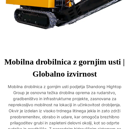
Mobilna drobilnica z gornjim usti |
Globalno izvirnost
Mobilna drobilnica z gornjim usti podjetja Shandong Hightop
Group je osnovna težka drobilna oprema za rudarstvo,
gradbeništvo in infrastrukturne projekte, zasnovana za
neprekosljivo mobilnost na lokaciji in učinkovitost drobljenja.
Okvir je izdelan iz visoko trdnega litinega jekla in zato zdrži
preobremenitev, obrabo in udare, kar omogoča brezhibno
prilagoditev grubi in zapleteni delovni okolji, kot so odprte
rudnike in gradbišča. Z naprednim hidravličnim sistemom za