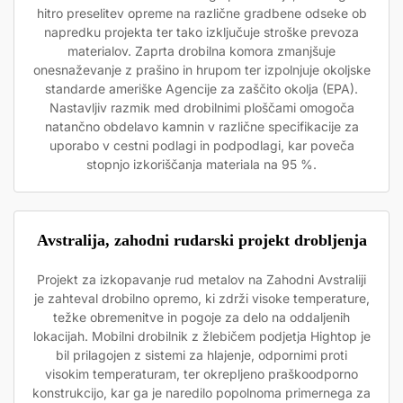
hitro preselitev opreme na različne gradbene odseke ob
napredku projekta ter tako izključuje stroške prevoza
materialov. Zaprta drobilna komora zmanjšuje
onesnaževanje z prašino in hrupom ter izpolnjuje okoljske
standarde ameriške Agencije za zaščito okolja (EPA).
Nastavljiv razmik med drobilnimi ploščami omogoča
natančno obdelavo kamnin v različne specifikacije za
uporabo v cestni podlagi in podpodlagi, kar poveča
stopnjo izkoriščanja materiala na 95 %.
Avstralija, zahodni rudarski projekt drobljenja
Projekt za izkopavanje rud metalov na Zahodni Avstraliji
je zahteval drobilno opremo, ki zdrži visoke temperature,
težke obremenitve in pogoje za delo na oddaljenih
lokacijah. Mobilni drobilnik z žlebičem podjetja Hightop je
bil prilagojen z sistemi za hlajenje, odpornimi proti
visokim temperaturam, ter okrepljeno praškoodporno
konstrukcijo, kar ga je naredilo popolnoma primernega za