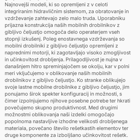
Najnovejši modeli, ki so opremljeni z v celoti
integriranim hidravličnim sistemom, za obratovanje in
vzdrževanje zahtevajo zelo malo truda. Uporabniku
prijazna konstrukcija naših mobilnih drobilnikov z
gibljivo čeljustjo omogoča delo operaterjem vseh
stopnji izkušenj. Poleg enostavnega vzdrževanja so
mobilni drobilniki z gibljivo čeljustjo opremljeni z
naprednimi motorji, ki zagotavljajo visoko zmogljivost
in učinkovitost drobljenja. Prilagodljivost je nujna v
današnjem hitro spreminjajočem se okolju, kar v polni
meri vključujemo v oblikovanje naših mobilnih
drobilnikov z gibljivo čeljustjo. Ko stranke oblikujejo
svoje lastne mobilne drobilnike z gibljivo čeljustjo, jim
ponujamo širok spekter konfiguracij in možnosti, s
čimer izpolnjujemo njihove posebne potrebe ter hkrati
povečujemo skupno produktivnost. Med drugimi
možnostmi oblikovanja naši izdelki omogočajo
popolnoma nastavljive izhodne velikosti drobljenega
materiala, povečano število rešetkastih elementov ter
druge komponente za izboljšano učinkovitost rešetk.