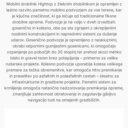
Mobilni drobilnik Hightop z žlebnim drobilnikom je opremljen z
lastno razvito pametno mobilno podvozjem za vse terene, kar
je ključna značilnost, ki ga ločuje od tradicionalne fiksne
drobilne opreme. Podvozje je na voljo v dveh izvedbah:
gosenično in kolesno, obe pa sta zgrajeni z okrepljenimi
nosilnimi konstrukcijami in naprednimi sistemi za dušenje
udarov. Gosenično podvozje je opremljeno z neskluznimi,
obrabi odpornimi gumijastimi gosenicami, ki omogočajo
vzpenjanje po pobočjih do 30 stopinj ter prehod skozi mehko
blato in gravel teren brez potapljanja – primerno za velike
rudarske projekte. Kolesno podvozje uporablja kolesa velikega
premera za težka obremenitve, kar omogoča hitro premikanje
in preselitev po asfaltnih in polasfaltnih cestah – idealno za
infrastrukturne in gradbene projekte. Pametni sistem za
krmiljenje omogoča natančno nadzorovanje premikanja opreme,
zmanjšuje zahtevnost obratovanja in zagotavlja gibljivo
navigacijo tudi na omejenih gradbiščih.