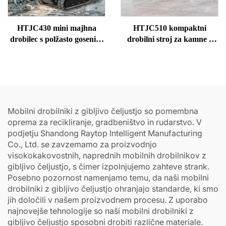
HTJC430 mini majhna
HTJC510 kompaktni
drobilec s polžasto gosenico
drobilni stroj za kamne z
z bencinskimi / dizelskimi
dizelskim motorjem
motorji
Mobilni drobilniki z gibljivo čeljustjo so pomembna
oprema za recikliranje, gradbeništvo in rudarstvo. V
podjetju Shandong Raytop Intelligent Manufacturing
Co., Ltd. se zavzemamo za proizvodnjo
visokokakovostnih, naprednih mobilnih drobilnikov z
gibljivo čeljustjo, s čimer izpolnjujemo zahteve strank.
Posebno pozornost namenjamo temu, da naši mobilni
drobilniki z gibljivo čeljustjo ohranjajo standarde, ki smo
jih določili v našem proizvodnem procesu. Z uporabo
najnovejše tehnologije so naši mobilni drobilniki z
gibljivo čeljustjo sposobni drobiti različne materiale.