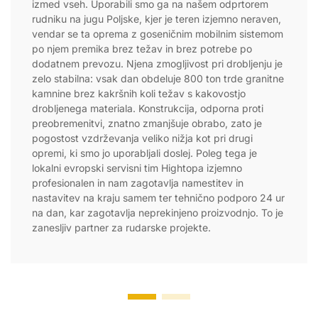
izmed vseh. Uporabili smo ga na našem odprtorem
rudniku na jugu Poljske, kjer je teren izjemno neraven,
vendar se ta oprema z goseničnim mobilnim sistemom
po njem premika brez težav in brez potrebe po
dodatnem prevozu. Njena zmogljivost pri drobljenju je
zelo stabilna: vsak dan obdeluje 800 ton trde granitne
kamnine brez kakršnih koli težav s kakovostjo
drobljenega materiala. Konstrukcija, odporna proti
preobremenitvi, znatno zmanjšuje obrabo, zato je
pogostost vzdrževanja veliko nižja kot pri drugi
opremi, ki smo jo uporabljali doslej. Poleg tega je
lokalni evropski servisni tim Hightopa izjemno
profesionalen in nam zagotavlja namestitev in
nastavitev na kraju samem ter tehnično podporo 24 ur
na dan, kar zagotavlja neprekinjeno proizvodnjo. To je
zanesljiv partner za rudarske projekte.