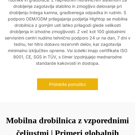
drobljenje zagotavlja stabilno in zmogljivo delovanje pri
drobljenju trdega kamna, gradbenega odpadka in rudnin. S
podporo OEM/ODM prilagajanja podjetja Hightop se mobilna
drobilnica z gornjim usti lahko prilagodi glede velikosti
drobljenja in izhodne zmogljivosti. Z več kot 100 globalnimi
servisnimi centri nudimo tehnično podporo 24 ur na dan, 7 dni v
tednu, ter hitro dobavo rezervnih delov, kar zagotavlja
minimalno izključitev opreme. Vsi izdelki imajo certifikate ISO
9001, CE, SGS in TÜV, s čimer izpolnjujejo mednarodne
standarde kakovosti in dostopa.
Pridobite ponudbo
Mobilna drobilnica z vzporednimi
čeljustmi | Primeri globalnih