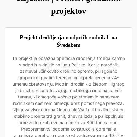
projektov
Projekt drobljenja v odprtih rudnikih na
Švedskem
Ta projekt je obsežna operacija drobljenja trdega kamna
v odprtih rudnikih na jugu Poljske, kjer je naročnik
zahteval učinkovito drobilno opremo, prilagojeno
grapičnim goratim terenom in neprekinjenemu 24-
urnemu obratovanju. Mobilni drobilnik z žlebom Hightop
je bil izbran zaradi svojega mobilnega sistema za vse
terene, ki omogoča vožnjo po strmem in neravnem
rudniškem cestnem omrežju brez pomožnega prevoza.
Njegova visoko trdna žlebna plošča in hidravlični sistem
stabilno drobita trd granit, dnevna izda ja pa izpolnjuje
proizvodno zahtevo naročnika za 800 ton na dan.
Preobremenitvi odporna konstrukcija opreme je
zmanjšala obrabo in pogostost vzdrževanja za 40 % v