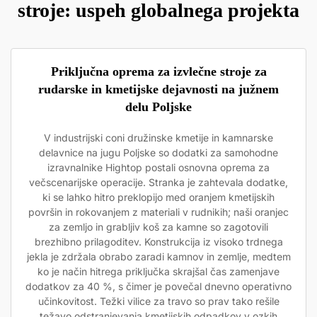
stroje: uspeh globalnega projekta
Priključna oprema za izvlečne stroje za
rudarske in kmetijske dejavnosti na južnem
delu Poljske
V industrijski coni družinske kmetije in kamnarske
delavnice na jugu Poljske so dodatki za samohodne
izravnalnike Hightop postali osnovna oprema za
večscenarijske operacije. Stranka je zahtevala dodatke,
ki se lahko hitro preklopijo med oranjem kmetijskih
površin in rokovanjem z materiali v rudnikih; naši oranjec
za zemljo in grabljiv koš za kamne so zagotovili
brezhibno prilagoditev. Konstrukcija iz visoko trdnega
jekla je zdržala obrabo zaradi kamnov in zemlje, medtem
ko je način hitrega priključka skrajšal čas zamenjave
dodatkov za 40 %, s čimer je povečal dnevno operativno
učinkovitost. Težki vilice za travo so prav tako rešile
težavo odstranjevanja kmetijskih odpadkov v ozkih