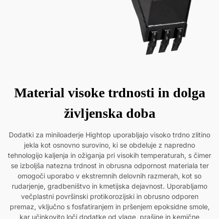
Material visoke trdnosti in dolga
življenska doba
Dodatki za miniloaderje Hightop uporabljajo visoko trdno zlitino
jekla kot osnovno surovino, ki se obdeluje z napredno
tehnologijo kaljenja in ožiganja pri visokih temperaturah, s čimer
se izboljša natezna trdnost in obrusna odpornost materiala ter
omogoči uporabo v ekstremnih delovnih razmerah, kot so
rudarjenje, gradbeništvo in kmetijska dejavnost. Uporabljamo
večplastni površinski protikorozijski in obrusno odporen
premaz, vključno s fosfatiranjem in pršenjem epoksidne smole,
kar učinkovito loči dodatke od vlage, prašine in kemične