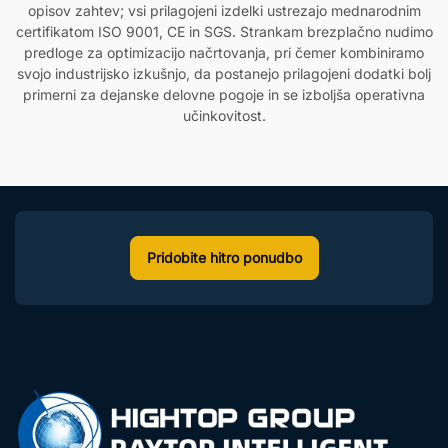
opisov zahtev; vsi prilagojeni izdelki ustrezajo mednarodnim
certifikatom ISO 9001, CE in SGS. Strankam brezplačno nudimo
predloge za optimizacijo načrtovanja, pri čemer kombiniramo
svojo industrijsko izkušnjo, da postanejo prilagojeni dodatki bolj
primerni za dejanske delovne pogoje in se izboljša operativna
učinkovitost.
Pridobite hitro ponudbo