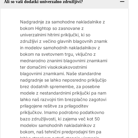
Ali so vaši dodatki univerzalno združljivi?
Nadgradnje za samohodne nakladalnike z
bokom Hightop so zasnovane z
univerzalnimi hitrimi priključki, ki so
združljivi z večino glavnih blagovnih znamk
in modelov samohodnih nakladalnikov z
bokom na svetovnem trgu, vključno z
mednarodno znanimi blagovnimi znamkami
ter domačimi visokokakovostnimi
blagovnimi znamkami. Naše standardne
nadgradnje se lahko neposredno priključijo
brez dodatnih spremembe, za posebne
modele z nestandardnimi priključki pa nam
lahko naš razvojni tim brezplačno zagotovi
prilagojene rešitve za prilagoditev
priključkov. Imamo podrobno podatkovno
bazo združljivosti, ki zajema več kot 50
modelov samohodnih nakladalnikov z
bokom, naš tehnični predprodajni tim pa