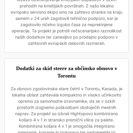
prehodih na kmetijskih površinah. Z našo lokalno
evropsko servisno ekipo smo na zahtevo stranke na kraju
samem v 24 urah zagotovili tehnično podporo, kar je
zagotovilo ničelno izgubo časa za neprekinjene
operacije. Ta projekt je potrdil večscenarijsko raznolikost
naših dodatkov ter zanesljivo po prodajno podporo v
zahtevnih evropskih delovnih razmerah.
Dodatki za skid steere za občinsko obnovo v
Torontu
Za obnovo zgodovinske stare četrti v Torontu, Kanada, je
lokalna oblast zahtevala kompaktno in visoko učinkovito
opremo za samohodne izravnalnike, da se v ozkih
prostorih izognemo poškodbam obstoječih mestnih
naprav. Za projekt so izbrali Hightopovo kombinirano
košaro 4 v 1 in stransko premični vilice za palete.
Kombinirana košara 4 v 1 je omogočila integrirano
nalaganje, kopanje in izravnavo ter nadomestila tri