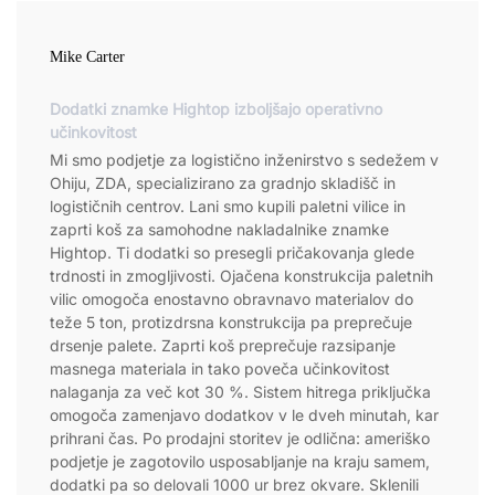
Mike Carter
Dodatki znamke Hightop izboljšajo operativno
učinkovitost
Mi smo podjetje za logistično inženirstvo s sedežem v
Ohiju, ZDA, specializirano za gradnjo skladišč in
logističnih centrov. Lani smo kupili paletni vilice in
zaprti koš za samohodne nakladalnike znamke
Hightop. Ti dodatki so presegli pričakovanja glede
trdnosti in zmogljivosti. Ojačena konstrukcija paletnih
vilic omogoča enostavno obravnavo materialov do
teže 5 ton, protizdrsna konstrukcija pa preprečuje
drsenje palete. Zaprti koš preprečuje razsipanje
masnega materiala in tako poveča učinkovitost
nalaganja za več kot 30 %. Sistem hitrega priključka
omogoča zamenjavo dodatkov v le dveh minutah, kar
prihrani čas. Po prodajni storitev je odlična: ameriško
podjetje je zagotovilo usposabljanje na kraju samem,
dodatki pa so delovali 1000 ur brez okvare. Sklenili