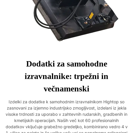
Dodatki za samohodne
izravnalnike: trpežni in
večnamenski
Izdelki za dodatke k samohodnim izravnalnikom Hightop so
zasnovani za izjemno industrijsko zmogljivost, izdelani iz jekla
visoke trdnosti za uporabo v zahtevnih rudarskih, gradbenih in
kmetijskih operacijah. Naših več kot 60 profesionalnih
dodatkov vključuje grabežno gredeljko, kombinirano vedro 4 v
1, vilice za palete in še veliko več; vsi so popolnoma prilagojeni