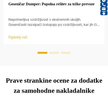
Goseničar Dumper: Popolna rešitev za težke prevoze
Neprimerljiva vzdržljivost v ekstremnih okoljih.
Goseničasti razsipači izstopajo po vzdržljivosti, kar jih čini
idealnimi za težke pogoje. Zgrajeni iz visoko trdnih
surovin, njihovo močno telo zdrži velike obremenitve in
Ogledaj več
neravno tereno rudarjenja, gradbeništva...
Prave strankine ocene za dodatke
za samohodne nakladalnike