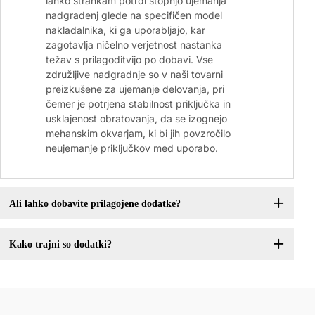
lahko strankam potrdi stopnjo ujemanja
nadgradenj glede na specifičen model
nakladalnika, ki ga uporabljajo, kar
zagotavlja ničelno verjetnost nastanka
težav s prilagoditvijo po dobavi. Vse
združljive nadgradnje so v naši tovarni
preizkušene za ujemanje delovanja, pri
čemer je potrjena stabilnost priključka in
usklajenost obratovanja, da se izognejo
mehanskim okvarjam, ki bi jih povzročilo
neujemanje priključkov med uporabo.
Ali lahko dobavite prilagojene dodatke?
Kako trajni so dodatki?