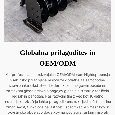
Globalna prilagoditev in
OEM/ODM
Kot profesionalen proizvajalec OEM/ODM nam Hightop ponuja
vsebinsko prilagojene rešitve za dodatke za samohodne
izravnalnike (skid steer loader), ki so prilagojeni posebnim
zahtevam glede delovnih pogojev globalnih strank v različnih
regijah in panogah. Naš razvojni tim z več kot 10-letno
industrijsko izkušnjo lahko prilagodi konstrukcijski načrt, nosilno
zmogljivost, funkcionalne lastnosti, specifikacije vmesnikov in
površinsko obdelavo dodatkov na podlagi strankinih risb ali