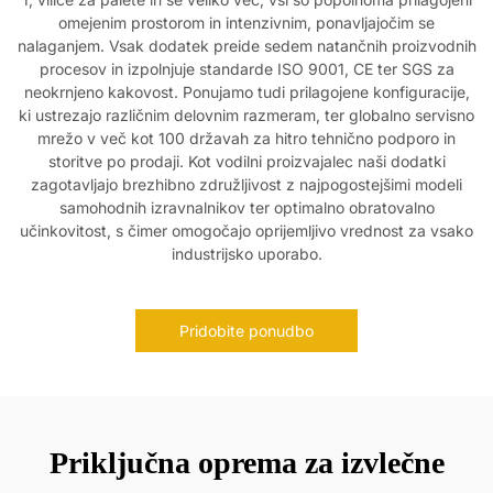
omejenim prostorom in intenzivnim, ponavljajočim se
nalaganjem. Vsak dodatek preide sedem natančnih proizvodnih
procesov in izpolnjuje standarde ISO 9001, CE ter SGS za
neokrnjeno kakovost. Ponujamo tudi prilagojene konfiguracije,
ki ustrezajo različnim delovnim razmeram, ter globalno servisno
mrežo v več kot 100 državah za hitro tehnično podporo in
storitve po prodaji. Kot vodilni proizvajalec naši dodatki
zagotavljajo brezhibno združljivost z najpogostejšimi modeli
samohodnih izravnalnikov ter optimalno obratovalno
učinkovitost, s čimer omogočajo oprijemljivo vrednost za vsako
industrijsko uporabo.
Pridobite ponudbo
Priključna oprema za izvlečne