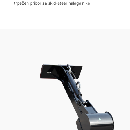
trpežen pribor za skid-steer nalagalnike