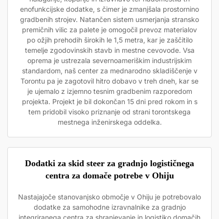
enofunkcijske dodatke, s čimer je zmanjšala prostornino
gradbenih strojev. Natančen sistem usmerjanja stransko
premičnih vilic za palete je omogočil prevoz materialov
po ožjih prehodih širokih le 1,5 metra, kar je zaščitilo
temelje zgodovinskih stavb in mestne cevovode. Vsa
oprema je ustrezala severnoameriškim industrijskim
standardom, naš center za mednarodno skladiščenje v
Torontu pa je zagotovil hitro dobavo v treh dneh, kar se
je ujemalo z izjemno tesnim gradbenim razporedom
projekta. Projekt je bil dokončan 15 dni pred rokom in s
tem pridobil visoko priznanje od strani torontskega
mestnega inženirskega oddelka.
Dodatki za skid steer za gradnjo logističnega
centra za domače potrebe v Ohiju
Nastajajoče stanovanjsko območje v Ohiju je potrebovalo
dodatke za samohodne izravnalnike za gradnjo
integriranega centra za shranjevanje in logistiko domačih