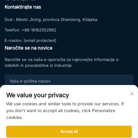
Kontaktirajte nas
Dod.:
Mesto Jining, provinca Shandong, Kitajska.
Telefon:
+86-18162052962
E-naslov:
[email protected]
Naročite se na novice
Naročite se na naša e-sporočila za najnovejše informacije o
izdelkih in posodobitve iz industrije
We value your privacy
Naročite se
We use cookies and similar tools to provide our services. If
Pridružite se našemu naročniškemu seznamu in uživajte
you don't want to accept all cookies, click Personalize
ekskluzivne ponudbe ter strokovne nasvete.
cookies.
Accept all