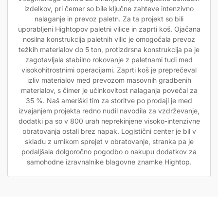
izdelkov, pri čemer so bile ključne zahteve intenzivno
nalaganje in prevoz paletn. Za ta projekt so bili
uporabljeni Hightopov paletni vilice in zaprti koš. Ojačana
nosilna konstrukcija paletnih vilic je omogočala prevoz
težkih materialov do 5 ton, protizdrsna konstrukcija pa je
zagotavljala stabilno rokovanje z paletnami tudi med
visokohitrostnimi operacijami. Zaprti koš je preprečeval
izliv materialov med prevozom masovnih gradbenih
materialov, s čimer je učinkovitost nalaganja povečal za
35 %. Naš ameriški tim za storitve po prodaji je med
izvajanjem projekta redno nudil navodila za vzdrževanje,
dodatki pa so v 800 urah neprekinjene visoko-intenzivne
obratovanja ostali brez napak. Logistični center je bil v
skladu z urnikom sprejet v obratovanje, stranka pa je
podaljšala dolgoročno pogodbo o nakupu dodatkov za
samohodne izravnalnike blagovne znamke Hightop.