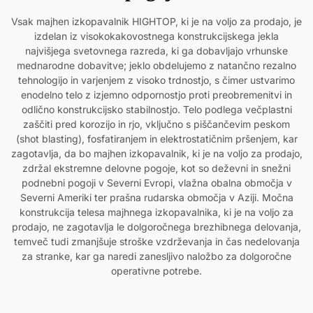
Vsak majhen izkopavalnik HIGHTOP, ki je na voljo za prodajo, je
izdelan iz visokokakovostnega konstrukcijskega jekla
najvišjega svetovnega razreda, ki ga dobavljajo vrhunske
mednarodne dobavitve; jeklo obdelujemo z natančno rezalno
tehnologijo in varjenjem z visoko trdnostjo, s čimer ustvarimo
enodelno telo z izjemno odpornostjo proti preobremenitvi in
odlično konstrukcijsko stabilnostjo. Telo podlega večplastni
zaščiti pred korozijo in rjo, vključno s piščančevim peskom
(shot blasting), fosfatiranjem in elektrostatičnim pršenjem, kar
zagotavlja, da bo majhen izkopavalnik, ki je na voljo za prodajo,
zdržal ekstremne delovne pogoje, kot so deževni in snežni
podnebni pogoji v Severni Evropi, vlažna obalna območja v
Severni Ameriki ter prašna rudarska območja v Aziji. Močna
konstrukcija telesa majhnega izkopavalnika, ki je na voljo za
prodajo, ne zagotavlja le dolgoročnega brezhibnega delovanja,
temveč tudi zmanjšuje stroške vzdrževanja in čas nedelovanja
za stranke, kar ga naredi zanesljivo naložbo za dolgoročne
operativne potrebe.