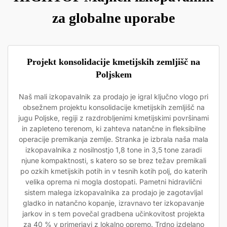
za globalne uporabe
Projekt konsolidacije kmetijskih zemljišč na
Poljskem
Naš mali izkopavalnik za prodajo je igral ključno vlogo pri
obsežnem projektu konsolidacije kmetijskih zemljišč na
jugu Poljske, regiji z razdrobljenimi kmetijskimi površinami
in zapleteno terenom, ki zahteva natančne in fleksibilne
operacije premikanja zemlje. Stranka je izbrala naša mala
izkopavalnika z nosilnostjo 1,8 tone in 3,5 tone zaradi
njune kompaktnosti, s katero so se brez težav premikali
po ozkih kmetijskih potih in v tesnih kotih polj, do katerih
velika oprema ni mogla dostopati. Pametni hidravlični
sistem malega izkopavalnika za prodajo je zagotavljal
gladko in natančno kopanje, izravnavo ter izkopavanje
jarkov in s tem povečal gradbena učinkovitost projekta
za 40 % v primerjavi z lokalno opremo. Trdno izdelano