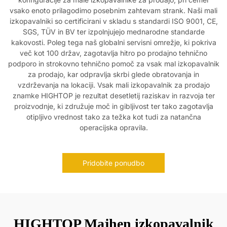
vsako enoto prilagodimo posebnim zahtevam strank. Naši mali
izkopavalniki so certificirani v skladu s standardi ISO 9001, CE,
SGS, TÜV in BV ter izpolnjujejo mednarodne standarde
kakovosti. Poleg tega naš globalni servisni omrežje, ki pokriva
več kot 100 držav, zagotavlja hitro po prodajno tehnično
podporo in strokovno tehnično pomoč za vsak mal izkopavalnik
za prodajo, kar odpravlja skrbi glede obratovanja in
vzdrževanja na lokaciji. Vsak mali izkopavalnik za prodajo
znamke HIGHTOP je rezultat desetletij raziskav in razvoja ter
proizvodnje, ki združuje moč in gibljivost ter tako zagotavlja
otipljivo vrednost tako za težka kot tudi za natančna
operacijska opravila.
Pridobite ponudbo
HIGHTOP Majhen izkopavalnik