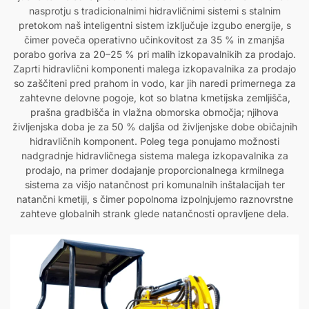
nasprotju s tradicionalnimi hidravličnimi sistemi s stalnim
pretokom naš inteligentni sistem izključuje izgubo energije, s
čimer poveča operativno učinkovitost za 35 % in zmanjša
porabo goriva za 20–25 % pri malih izkopavalnikih za prodajo.
Zaprti hidravlični komponenti malega izkopavalnika za prodajo
so zaščiteni pred prahom in vodo, kar jih naredi primernega za
zahtevne delovne pogoje, kot so blatna kmetijska zemljišča,
prašna gradbišča in vlažna obmorska območja; njihova
življenjska doba je za 50 % daljša od življenjske dobe običajnih
hidravličnih komponent. Poleg tega ponujamo možnosti
nadgradnje hidravličnega sistema malega izkopavalnika za
prodajo, na primer dodajanje proporcionalnega krmilnega
sistema za višjo natančnost pri komunalnih inštalacijah ter
natančni kmetiji, s čimer popolnoma izpolnjujemo raznovrstne
zahteve globalnih strank glede natančnosti opravljene dela.