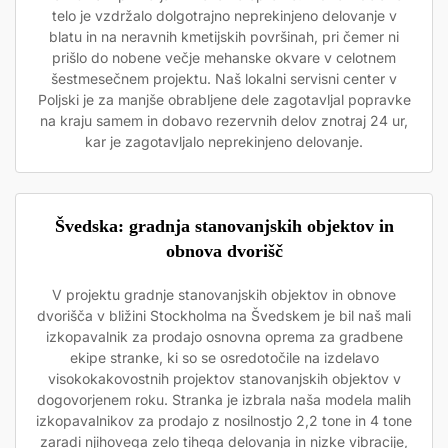
telo je vzdržalo dolgotrajno neprekinjeno delovanje v
blatu in na neravnih kmetijskih površinah, pri čemer ni
prišlo do nobene večje mehanske okvare v celotnem
šestmesečnem projektu. Naš lokalni servisni center v
Poljski je za manjše obrabljene dele zagotavljal popravke
na kraju samem in dobavo rezervnih delov znotraj 24 ur,
kar je zagotavljalo neprekinjeno delovanje.
Švedska: gradnja stanovanjskih objektov in
obnova dvorišč
V projektu gradnje stanovanjskih objektov in obnove
dvorišča v bližini Stockholma na Švedskem je bil naš mali
izkopavalnik za prodajo osnovna oprema za gradbene
ekipe stranke, ki so se osredotočile na izdelavo
visokokakovostnih projektov stanovanjskih objektov v
dogovorjenem roku. Stranka je izbrala naša modela malih
izkopavalnikov za prodajo z nosilnostjo 2,2 tone in 4 tone
zaradi njihovega zelo tihega delovanja in nizke vibracije,