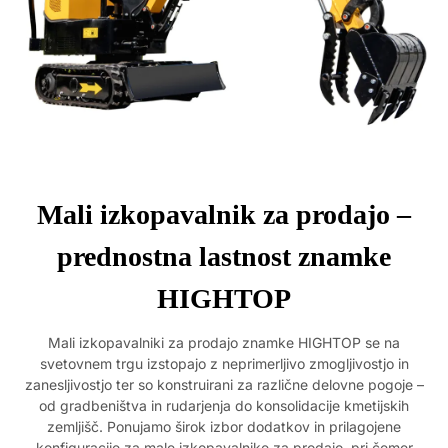
Mali izkopavalnik za prodajo –
prednostna lastnost znamke
HIGHTOP
Mali izkopavalniki za prodajo znamke HIGHTOP se na
svetovnem trgu izstopajo z neprimerljivo zmogljivostjo in
zanesljivostjo ter so konstruirani za različne delovne pogoje –
od gradbeništva in rudarjenja do konsolidacije kmetijskih
zemljišč. Ponujamo širok izbor dodatkov in prilagojene
konfiguracije za male izkopavalnike za prodajo, pri čemer