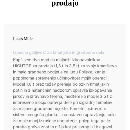
prodajo
Lucas Miller
Izjemna gibljivost za kmetijsko in gradbena dela
Kupil sem dva modela majhnih izkopavalnikov
HIGHTOP za prodajo (1,8 t in 3,5 t) za svoje kmetijstvo
in malo gradbeno podjetje na jugu Poljske, kar je
popolnoma spremenilo učinkovitost mojih operacij.
Model 1,8 t brez težav prehaja po ozkih kmetijskih
potih in z natančnim nadzorom opravlja izkopavanje
jarkov in izravnavo terena, medtem ko model 3,5 t z
impresivno močjo opravlja delo pri izgradnji temeljev
za majhne gradbene objekte. Pametni hidravlični
sistem omogoča gladko in enostavno upravljanje, celo
za moje manj izkušene operaterje, poleg tega pa je
poraba goriva znatno nižja kot pri evropski blagovni