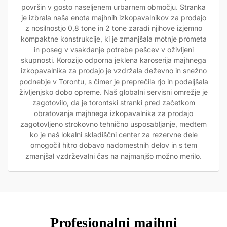
površin v gosto naseljenem urbarnem območju. Stranka
je izbrala naša enota majhnih izkopavalnikov za prodajo
z nosilnostjo 0,8 tone in 2 tone zaradi njihove izjemno
kompaktne konstrukcije, ki je zmanjšala motnje prometa
in poseg v vsakdanje potrebe pešcev v oživljeni
skupnosti. Korozijo odporna jeklena karoserija majhnega
izkopavalnika za prodajo je vzdržala deževno in snežno
podnebje v Torontu, s čimer je preprečila rjo in podaljšala
življenjsko dobo opreme. Naš globalni servisni omrežje je
zagotovilo, da je torontski stranki pred začetkom
obratovanja majhnega izkopavalnika za prodajo
zagotovljeno strokovno tehnično usposabljanje, medtem
ko je naš lokalni skladiščni center za rezervne dele
omogočil hitro dobavo nadomestnih delov in s tem
zmanjšal vzdrževalni čas na najmanjšo možno merilo.
Profesionalni majhni