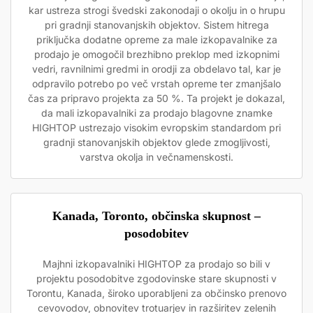
kar ustreza strogi švedski zakonodaji o okolju in o hrupu
pri gradnji stanovanjskih objektov. Sistem hitrega
priključka dodatne opreme za male izkopavalnike za
prodajo je omogočil brezhibno preklop med izkopnimi
vedri, ravnilnimi gredmi in orodji za obdelavo tal, kar je
odpravilo potrebo po več vrstah opreme ter zmanjšalo
čas za pripravo projekta za 50 %. Ta projekt je dokazal,
da mali izkopavalniki za prodajo blagovne znamke
HIGHTOP ustrezajo visokim evropskim standardom pri
gradnji stanovanjskih objektov glede zmogljivosti,
varstva okolja in večnamenskosti.
Kanada, Toronto, občinska skupnost –
posodobitev
Majhni izkopavalniki HIGHTOP za prodajo so bili v
projektu posodobitve zgodovinske stare skupnosti v
Torontu, Kanada, široko uporabljeni za občinsko prenovo
cevovodov, obnovitev trotuarjev in razširitev zelenih