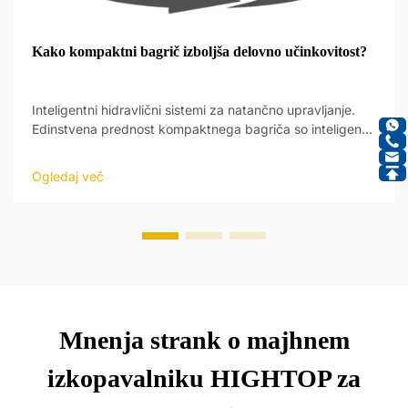
Kako kompaktni bagrič izboljša delovno učinkovitost?
Inteligentni hidravlični sistemi za natančno upravljanje.
Edinstvena prednost kompaktnega bagriča so inteligentni
hidravlični sistemi, ki omogočajo nov nivo natančnosti pri
obratovanju. Ti sistemi so zasnovani tako, da reagirajo na
Ogledaj več
ukaze operatorja ter samodejno prilagajajo delovanje...
Mnenja strank o majhnem
izkopavalniku HIGHTOP za