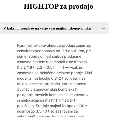
HIGHTOP za prodajo
V kakšnih tonah so na voljo vaši majhni izkopavalniki?
Naši mali izkopavalniki za prodajo zajemajo
celovit razpon tonажa od 0,8 do 10 ton, pri
čemer spadajo med najbolj prodajane
osnovne modele tudi modeli z nosilnostjo
0,8 t, 1,8 t, 2,2 t, 3,5 t in 4 t — vsak je
zasnovan za določene delovne pogoje. Mini
modeli z nosilnostjo 0,8–2 t so idealni za
delo v omejenih prostorih, kot so obnove
dvorišč v stanovanjskih kompleksih,
polaganje mestnih komunalnih cevovodov
in melioracija na majhnih kmetijskih
površinah. Srednje majhni izkopavalniki z
nosilnostjo 3,5–10 t so zasnovani za
zahtevnejše naloge, kot so izkop temeljev