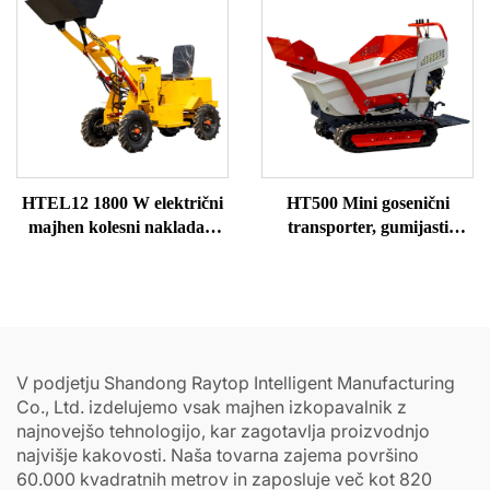
HTEL12 1800 W električni
HT500 Mini gosenični
majhen kolesni nakladač,
transporter, gumijasti
mini prednji nakladač
tovorni avtomobil za
prodajo
V podjetju Shandong Raytop Intelligent Manufacturing
Co., Ltd. izdelujemo vsak majhen izkopavalnik z
najnovejšo tehnologijo, kar zagotavlja proizvodnjo
najvišje kakovosti. Naša tovarna zajema površino
60.000 kvadratnih metrov in zaposluje več kot 820