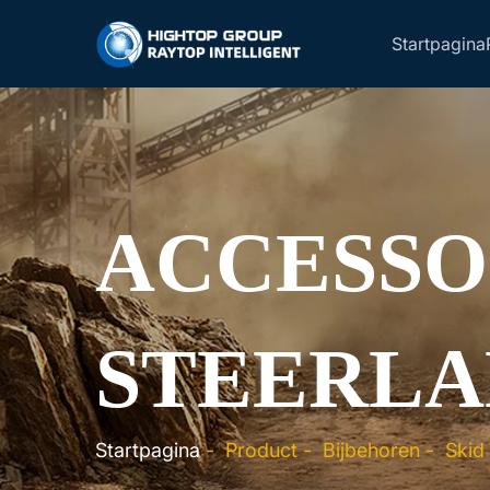
Startpagina
ACCESSO
STEERLA
Startpagina
-
Product
-
Bijbehoren
-
Skid