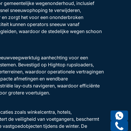
or gemeentelijke wegenonderhoud, inclusief
r snel sneeuwophoping te verwijderen,
ar en zorgt het voor een ononderbroken
teit kunnen operators sneeuw vanaf
egleiden, waardoor de stedelijke wegen schoon
 sneeuwveegwerktuig aanhechting voor een
ystemen. Bevestigd op Hightop rupsloaders,
rterreinen, waardoor operationele vertragingen
mpacte afmetingen en wendbare
riële lay-outs navigeren, waardoor efficiënte
oor grotere voertuigen.
ties zoals winkelcentra, hotels,
ert de veiligheid van voetgangers, beschermt
e vastgoedobjecten tijdens de winter. De