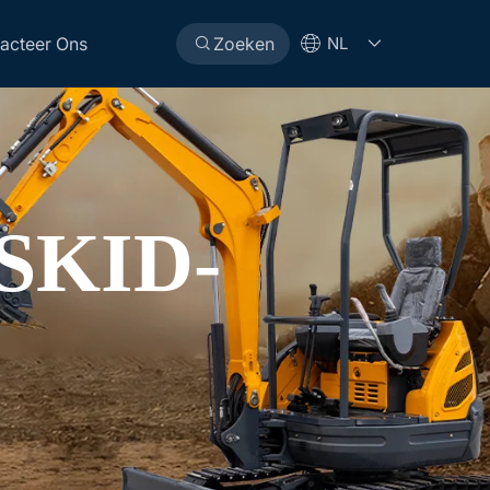
acteer Ons
Zoeken
NL
SKID-