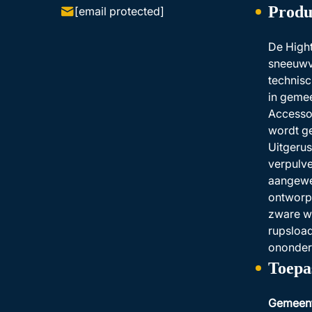
Produ
[email protected]
De High
sneeuwve
technisc
in gemee
Accessor
wordt ge
Uitgeru
verpulv
aangewez
ontworp
zware w
rupsload
ononderb
Toepa
Gemeent