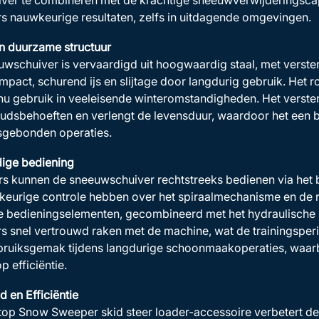
ver te combineren met de krachtige sneeuwverwijderingscap
s nauwkeurige resultaten, zelfs in uitdagende omgevingen.
n duurzame structuur
wschuiver is vervaardigd uit hoogwaardig staal, met verste
pact, schurend ijs en slijtage door langdurig gebruik. Het 
inu gebruik in veeleisende winteromstandigheden. Het verst
dsbehoeften en verlengt de levensduur, waardoor het een b
sgebonden operaties.
ige bediening
s kunnen de sneeuwschuiver rechtstreeks bedienen via het 
eurige controle hebben over het spiraalmechanisme en de r
ve bedieningselementen, gecombineerd met het hydraulische
s snel vertrouwd raken met de machine, wat de trainingspe
ruiksgemak tijdens langdurige schoonmaakoperaties, waarb
p efficiëntie.
d en Efficiëntie
op Snow Sweeper skid steer loader-accessoire verbetert de v