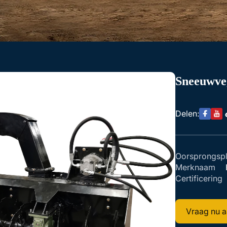
Sneeuwveg
Delen:
Oorsprongspl
Merknaam
Certificering
Vraag nu 