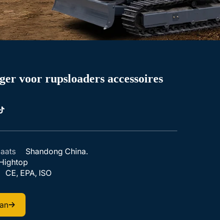
er voor rupsloaders accessoires
aats
Shandong China.
Hightop
CE, EPA, ISO
aan