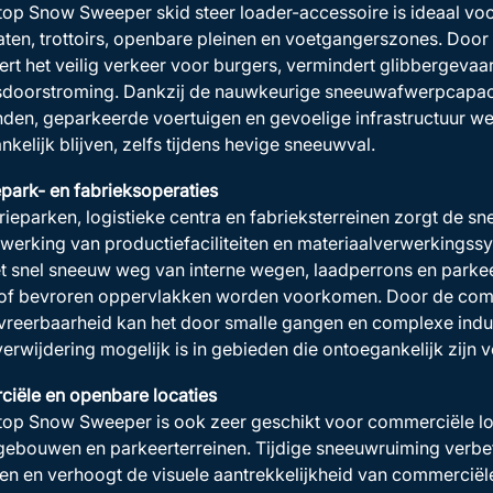
op Snow Sweeper skid steer loader-accessoire is ideaal vo
aten, trottoirs, openbare pleinen en voetgangerszones. Doo
rt het veilig verkeer voor burgers, vermindert glibbergeva
sdoorstroming. Dankzij de nauwkeurige sneeuwafwerpcapaci
den, geparkeerde voertuigen en gevoelige infrastructuur w
nkelijk blijven, zelfs tijdens hevige sneeuwval.
epark- en fabrieksoperaties
trieparken, logistieke centra en fabrieksterreinen zorgt de
werking van productiefaciliteiten en materiaalverwerkingss
t snel sneeuw weg van interne wegen, laadperrons en parkee
s of bevroren oppervlakken worden voorkomen. Door de co
eerbaarheid kan het door smalle gangen en complexe indust
rwijdering mogelijk is in gebieden die ontoegankelijk zijn v
iële en openbare locaties
op Snow Sweeper is ook zeer geschikt voor commerciële loca
ebouwen en parkeerterreinen. Tijdige sneeuwruiming verbet
en en verhoogt de visuele aantrekkelijkheid van commerciël