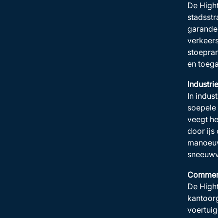
De Hight
stadsstr
garandee
verkeer
stoepran
en toega
Industri
In indus
soepele 
veegt he
door ij
manoeuvr
sneeuwve
Commerc
De Hight
kantoorg
voertuig