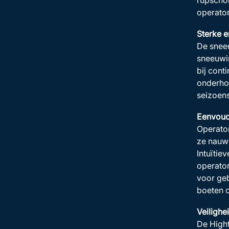
rupschol
operator
Sterke e
De sneeu
sneeuwim
bij cont
onderhou
seizoen
Eenvoud
Operator
ze nauwk
Intuïtie
operator
voor geb
boeten o
Veilighei
De Hight