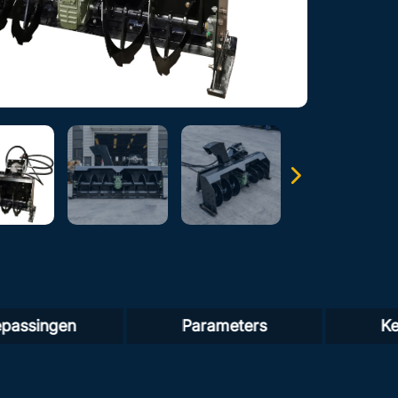
epassingen
Parameters
K