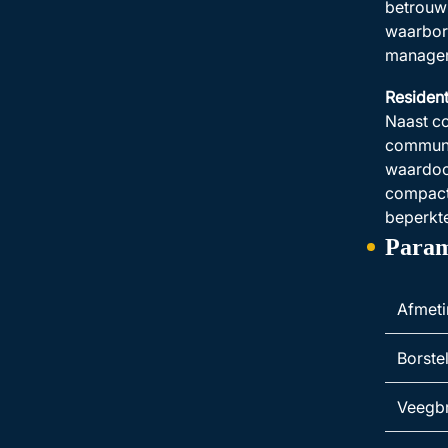
betrouwb
waarborg
manager
Residen
Naast c
communit
waardoo
compacte
beperkt
Param
Afmet
Borste
Veegb