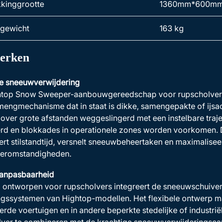
kinggrootte
1360mm*600m
gewicht
163 kg
erken
te sneeuwverwijdering
htop Snow Sweeper-aanbouwgereedschap voor rupscholvers 
engmechanisme dat in staat is dikke, samengepakte of ijsa
t over grote afstanden weggeslingerd met een instelbare tra
rd en blokkades in operationele zones worden voorkomen. D
rt stilstandtijd, versnelt sneeuwbeheertaken en maximaliseert
teromstandigheden.
aanpasbaarheid
l ontworpen voor rupscholvers integreert de sneeuwschuive
gssystemen van Hightop-modellen. Het flexibele ontwerp maa
rde voertuigen en in andere beperkte stedelijke of industriël