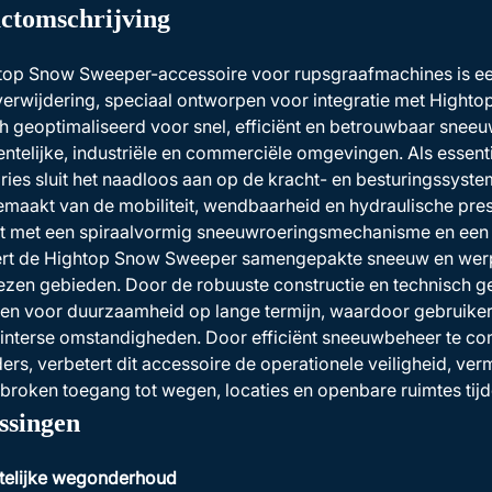
ctomschrijving
top Snow Sweeper-accessoire voor rupsgraafmachines is e
rwijdering, speciaal ontworpen voor integratie met Highto
h geoptimaliseerd voor snel, efficiënt en betrouwbaar snee
ntelijke, industriële en commerciële omgevingen. Als essent
ies sluit het naadloos aan op de kracht- en besturingssyst
maakt van de mobiliteit, wendbaarheid en hydraulische pres
st met een spiraalvormig sneeuwroeringsmechanisme en ee
ert de Hightop Snow Sweeper samengepakte sneeuw en werpt
en gebieden. Door de robuuste constructie en technisch ge
en voor duurzaamheid op lange termijn, waardoor gebruiker
interse omstandigheden. Door efficiënt sneeuwbeheer te 
ers, verbetert dit accessoire de operationele veiligheid, ve
roken toegang tot wegen, locaties en openbare ruimtes tij
ssingen
elijke wegonderhoud