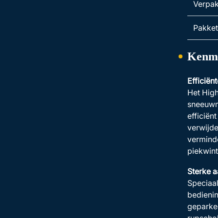
Verpak
Pakket
Kenm
Efficiën
Het Hig
sneeuwm
efficiën
verwijde
verminde
piekwin
Sterke 
Speciaa
bedienin
geparkee