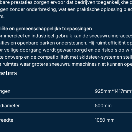
are prestaties zorgen ervoor dat bedrijven toegankelijkhei
en zonder onderbreking, wat een praktische oplossing bied
s.
tiële en gemeenschappelijke toepassingen
ommercieel en industrieel gebruik kan de sneeuwruimeracce
ies en openbare parken ondersteunen. Hij ruimt efficiënt o
r veilige doorgang wordt gewaarborgd en de risico's op wi
 ontwerp en de compatibiliteit met skidsteer-systemen stellen
e ruimtes waar grotere sneeuwruimmachines niet kunnen ope
eters
ingen
925mm*1417mm
ldiameter
500mm
reedte
1050 mm