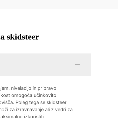
a skidsteer
jem, nivelacijo in pripravo
likost omogoča učinkovito
ovišča. Poleg tega se skidsteer
noži za izravnavanje ali z vedri za
aksimalno izkoristiti