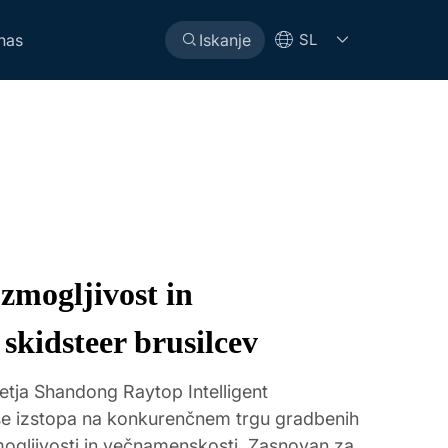
 nas
Iskanje
SL
zmogljivost in
skidsteer brusilcev
etja Shandong Raytop Intelligent
 se izstopa na konkurenčnem trgu gradbenih
mogljivosti in večnamenskosti. Zasnovan za