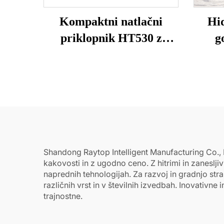
Kompaktni natlačni
Hid
priklopnik HT530 z
g
priključkom
p
Shandong Raytop Intelligent Manufacturing Co., 
kakovosti in z ugodno ceno. Z hitrimi in zaneslji
naprednih tehnologijah. Za razvoj in gradnjo s
različnih vrst in v številnih izvedbah. Inovativn
trajnostne.