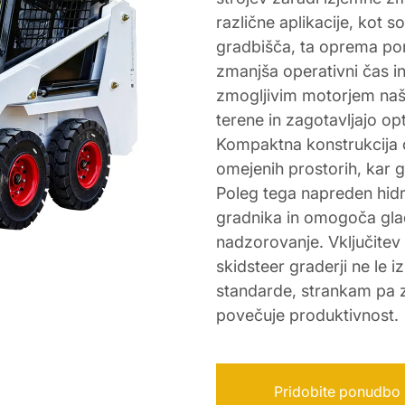
različne aplikacije, kot s
gradbišča, ta oprema pon
zmanjša operativni čas i
zmogljivim motorjem naši
terene in zagotavljajo op
Kompaktna konstrukcija
omejenih prostorih, kar 
Poleg tega napreden hidra
gradnika in omogoča gla
nadzorovanje. Vključitev 
skidsteer graderji ne le i
standarde, strankam pa za
povečuje produktivnost.
Pridobite ponudbo