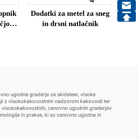
lopnik
Dodatki za metel za sneg
čjo
in drsni natlačnik
98 mm
ovno ugodne graderje za skidsteer, visoke
vodnji z visokokakovostnim nadzorom kakovosti ter
oj visokokakovostnih, cenovno ugodnih graderjev
ehnologije in prakse, ki so cenovno ugodne in