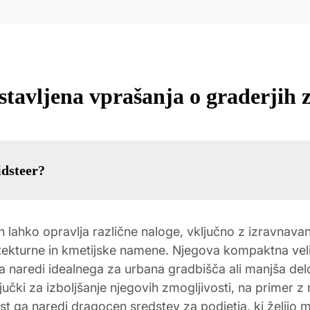
stavljena vprašanja o graderjih z
idsteer?
n lahko opravlja različne naloge, vključno z izravnavan
hitekturne in kmetijske namene. Njegova kompaktna ve
a naredi idealnega za urbana gradbišča ali manjša del
jučki za izboljšanje njegovih zmogljivosti, na primer z 
ost ga naredi dragocen sredstev za podjetja, ki želijo m