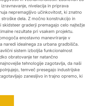
o izravnavanje, nivelacija in priprava
uja nepremagljivo učinkovitost, ki znatno
n stroške dela. Z močno konstrukcijo in
 skidsteer graderji premagajo celo najtežje
timalne rezultate pri vsakem projektu.
 omogoča enostavno manevriranje v
ga naredi idealnega za urbana gradbišča.
vlični sistem izboljša funkcionalnost
dko obratovanje ter natančno
najnovejše tehnologije zagotavlja, da naši
zpolnjujejo, temveč presegajo industrijske
gotavljajo zanesljivo in trajno opremo, ki