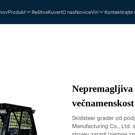
mov
Produkt
Rešitve
Kuvert
O nas
Novice
Viri
Kontaktirajte
Nepremagljiva 
večnamenskost 
Skidsteer grader od podj
Manufacturing Co., Ltd.
strojev zaradi izjemne z