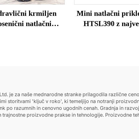
ravlični krmiljen
Mini natlačni prik
osenični natlačni
HTSL390 z najve
riklopnik HTS25
delovno višino 23
Ltd. je za naše mednarodne stranke prilagodila različne cen
vimi storitvami 'ključ v roko', ki temeljijo na notranji proiz
trank po razumnih in cenovno ugodnih cenah. Gradnja in razv
e in trajnostne proizvodne prakse in tehnologije. Proizvodne t