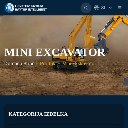
SL
MINI EXCAVATOR
Domača Stran
-
Produkt
-
Mini Ekskavator
KATEGORIJA IZDELKA