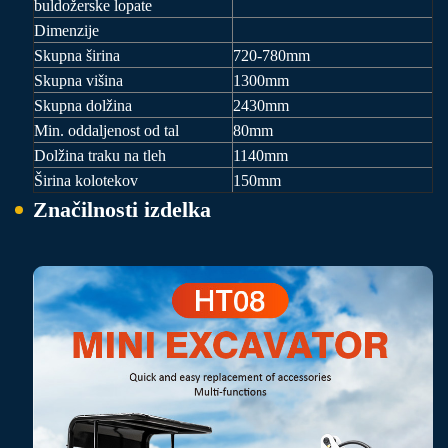
buldožerske lopate
Dimenzije
Skupna širina
720-780mm
Skupna višina
1300mm
Skupna dolžina
2430mm
Min. oddaljenost od tal
80mm
Dolžina traku na tleh
1140mm
Širina kolotekov
150mm
Značilnosti izdelka