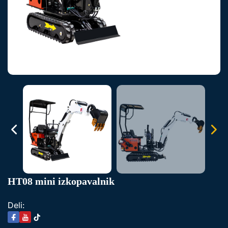
HT08 mini izkopavalnik
Deli: