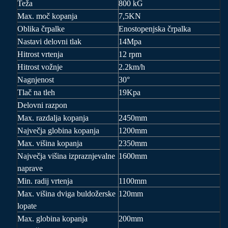
Teža
800
kG
Max. moč kopanja
7,5KN
Oblika črpalke
Enostopenjska črpalka
Nastavi delovni tlak
14Mpa
Hitrost vrtenja
12 rpm
Hitrost vožnje
2.2km/h
Nagnjenost
30°
Tlač na tleh
19Kpa
Delovni razpon
Max. razdalja kopanja
2450mm
Največja globina kopanja
1200mm
Max. višina kopanja
2350mm
Največja višina izpraznjevalne
1600mm
naprave
Min. radij vrtenja
1100mm
Max. višina dviga buldožerske
120mm
lopate
Max. globina kopanja
200mm