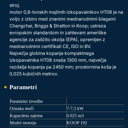
stroj.
motor 0,8-tonskih majhnih izkopavalnikov HT08 je na
voljo z izbiro med znanimi mednarodnimi blagami
Changchai, Briggs & Stratton in Koop; ustreza
evropskim standardom in zahtevam ameriške
agencije za zaščito okolja (EPA), opremljen z
mednarodnimi certifikati CE, ISO in BV.
Največja globina kopanja kompaktnega
izkopavalnika HT08 znaša 1300 mm, največja
razdalja kopanja pa 2450 mm; prostornina koša je
0,025 kubičnih metrov.
Parametri
Parameter izvedbe
Oznaka moči
7-7,5 kW
Kapaciteta zajema
0.025 m3
Model motorja
KOOP
192