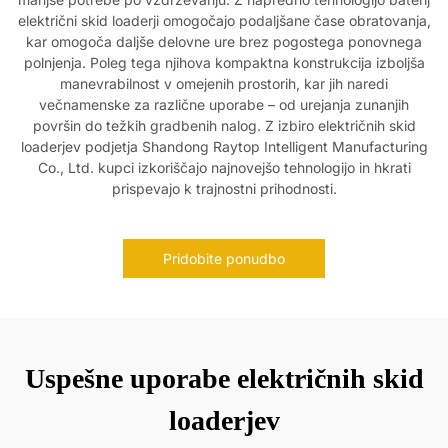
električni skid loaderji omogočajo podaljšane čase obratovanja,
kar omogoča daljše delovne ure brez pogostega ponovnega
polnjenja. Poleg tega njihova kompaktna konstrukcija izboljša
manevrabilnost v omejenih prostorih, kar jih naredi
večnamenske za različne uporabe – od urejanja zunanjih
površin do težkih gradbenih nalog. Z izbiro električnih skid
loaderjev podjetja Shandong Raytop Intelligent Manufacturing
Co., Ltd. kupci izkoriščajo najnovejšo tehnologijo in hkrati
prispevajo k trajnostni prihodnosti.
Pridobite ponudbo
Uspešne uporabe električnih skid
loaderjev