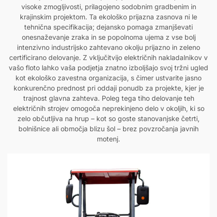
visoke zmogljivosti, prilagojeno sodobnim gradbenim in
krajinskim projektom. Ta ekološko prijazna zasnova ni le
tehnična specifikacija; dejansko pomaga zmanjševati
onesnaževanje zraka in se popolnoma ujema z vse bolj
intenzivno industrijsko zahtevano okolju prijazno in zeleno
certificirano delovanje. Z vključitvijo električnih nakladalnikov v
vašo floto lahko vaša podjetja znatno izboljšajo svoj tržni ugled
kot ekološko zavestna organizacija, s čimer ustvarite jasno
konkurenčno prednost pri oddaji ponudb za projekte, kjer je
trajnost glavna zahteva. Poleg tega tiho delovanje teh
električnih strojev omogoča neprekinjeno delo v okoljih, ki so
zelo občutljiva na hrup – kot so goste stanovanjske četrti,
bolnišnice ali območja blizu šol – brez povzročanja javnih
motenj.