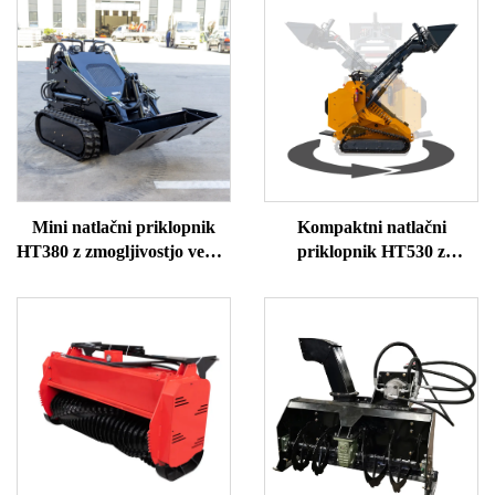
Mini natlačni priklopnik
Kompaktni natlačni
HT380 z zmogljivostjo vedra
priklopnik HT530 z
0,15 m³
priključkom