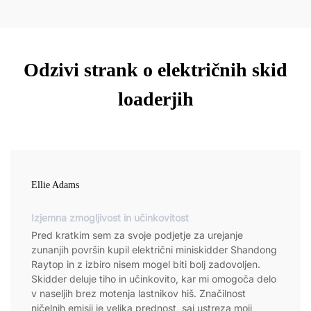
Odzivi strank o električnih skid
loaderjih
Ellie Adams
Izjemna zmogljivost in učinkovitost
Pred kratkim sem za svoje podjetje za urejanje
zunanjih površin kupil električni miniskidder Shandong
Raytop in z izbiro nisem mogel biti bolj zadovoljen.
Skidder deluje tiho in učinkovito, kar mi omogoča delo
v naseljih brez motenja lastnikov hiš. Značilnost
ničelnih emisij je velika prednost, saj ustreza moji