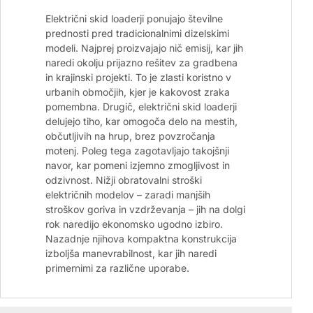
Električni skid loaderji ponujajo številne
prednosti pred tradicionalnimi dizelskimi
modeli. Najprej proizvajajo nič emisij, kar jih
naredi okolju prijazno rešitev za gradbena
in krajinski projekti. To je zlasti koristno v
urbanih območjih, kjer je kakovost zraka
pomembna. Drugič, električni skid loaderji
delujejo tiho, kar omogoča delo na mestih,
občutljivih na hrup, brez povzročanja
motenj. Poleg tega zagotavljajo takojšnji
navor, kar pomeni izjemno zmogljivost in
odzivnost. Nižji obratovalni stroški
električnih modelov – zaradi manjših
stroškov goriva in vzdrževanja – jih na dolgi
rok naredijo ekonomsko ugodno izbiro.
Nazadnje njihova kompaktna konstrukcija
izboljša manevrabilnost, kar jih naredi
primernimi za različne uporabe.