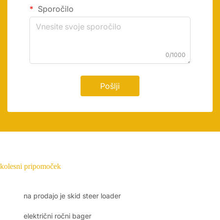
Sporočilo
0/1000
Pošlji
kolesni pripomoček
na prodajo je skid steer loader
električni ročni bager