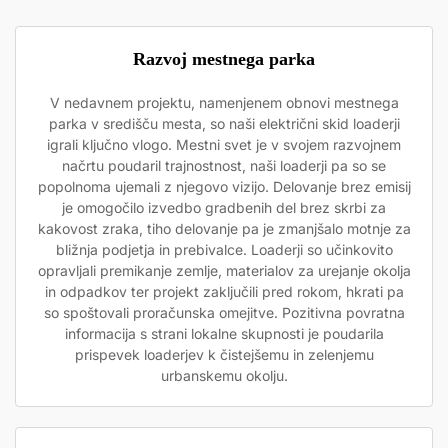
Razvoj mestnega parka
V nedavnem projektu, namenjenem obnovi mestnega
parka v središču mesta, so naši električni skid loaderji
igrali ključno vlogo. Mestni svet je v svojem razvojnem
načrtu poudaril trajnostnost, naši loaderji pa so se
popolnoma ujemali z njegovo vizijo. Delovanje brez emisij
je omogočilo izvedbo gradbenih del brez skrbi za
kakovost zraka, tiho delovanje pa je zmanjšalo motnje za
bližnja podjetja in prebivalce. Loaderji so učinkovito
opravljali premikanje zemlje, materialov za urejanje okolja
in odpadkov ter projekt zaključili pred rokom, hkrati pa
so spoštovali proračunska omejitve. Pozitivna povratna
informacija s strani lokalne skupnosti je poudarila
prispevek loaderjev k čistejšemu in zelenjemu
urbanskemu okolju.