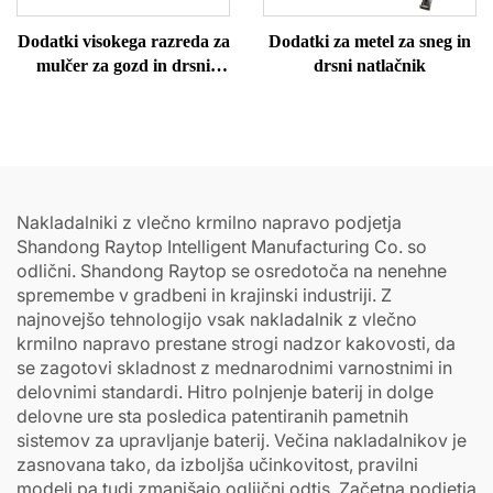
Dodatki visokega razreda za
Dodatki za metel za sneg in
mulčer za gozd in drsni
drsni natlačnik
natlačnik
Nakladalniki z vlečno krmilno napravo podjetja
Shandong Raytop Intelligent Manufacturing Co. so
odlični. Shandong Raytop se osredotoča na nenehne
spremembe v gradbeni in krajinski industriji. Z
najnovejšo tehnologijo vsak nakladalnik z vlečno
krmilno napravo prestane strogi nadzor kakovosti, da
se zagotovi skladnost z mednarodnimi varnostnimi in
delovnimi standardi. Hitro polnjenje baterij in dolge
delovne ure sta posledica patentiranih pametnih
sistemov za upravljanje baterij. Večina nakladalnikov je
zasnovana tako, da izboljša učinkovitost, pravilni
modeli pa tudi zmanjšajo ogljični odtis. Začetna podjetja