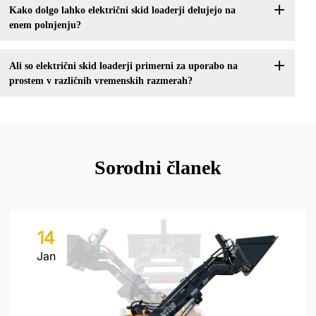
Kako dolgo lahko električni skid loaderji delujejo na
enem polnjenju?
Ali so električni skid loaderji primerni za uporabo na
prostem v različnih vremenskih razmerah?
Sorodni članek
14
Jan