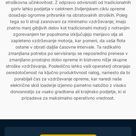
stroškovna učinkovitost. Z odpravo odvisnosti od tradicionalnih
goriv lahko podjetja v celotnem življenjskem ciklu opreme
dosežejo ogromne prihranke na obratovalnih stroških. Poleg
tega so ti stroji zasnovani za minimalno vzdrževanje; imajo
znatno manj gibljivih delov kot tradicionalni motorji z notranjim
zgorevanjem ter popolnoma izključujejo menjavo olja ali
zapleteno vzdrževanje motorja, kar pomeni, da vaša flota
ostane v obrati daljše časovne intervale. Ta radikalno
zmanjšana potreba po servisiranju se neposredno prenese v
zmanjšano prostojno dobo opreme in bistveno nižje skupne
stroške vzdrževanja. Posledično lahko vaši operaterji ohranjajo
osredotočenost na ključno produktivnost nalog, namesto da bi
porabljali čas za vzdrževanje opreme, kar naredi naše
električne skid loaderje izjemno pametno naložbo z visoko
donosnostjo za vsako gradbena ali krajinsko podjetje, ki si
prizadeva za maksimalno operativno vrednost.