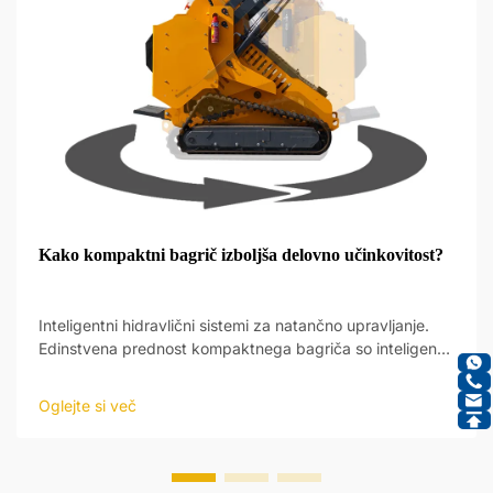
Kako kompaktni bagrič izboljša delovno učinkovitost?
Inteligentni hidravlični sistemi za natančno upravljanje.
Edinstvena prednost kompaktnega bagriča so inteligentni
hidravlični sistemi, ki omogočajo nov nivo natančnosti pri
obratovanju. Ti sistemi so zasnovani tako, da reagirajo na
Oglejte si več
ukaze operatorja ter samodejno prilagajajo delovanje...