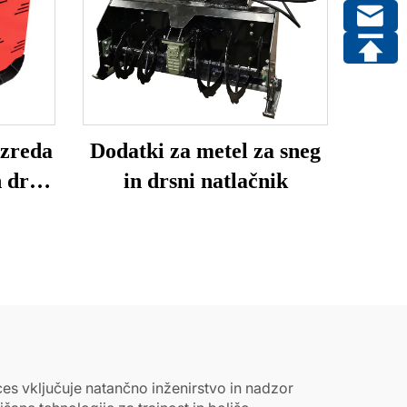
azreda
Dodatki za metel za sneg
 drsni
in drsni natlačnik
ces vključuje natančno inženirstvo in nadzor