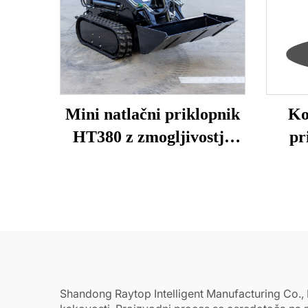
Mini natlačni priklopnik
Ko
HT380 z zmogljivostjo
pr
vedra 0,15 m³
Shandong Raytop Intelligent Manufacturing Co., L