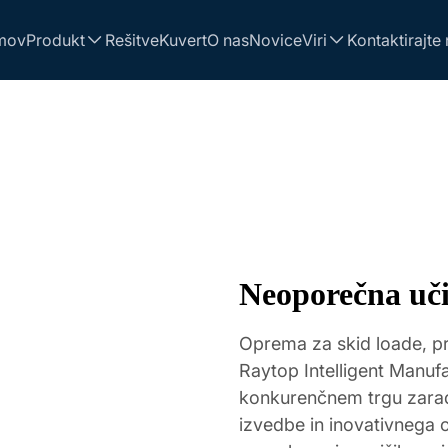
mov
Produkt
Rešitve
Kuvert
O nas
Novice
Viri
Kontaktirajte
Neoporečna učin
Oprema za skid loade, p
Raytop Intelligent Manufa
konkurenčnem trgu zarad
izvedbe in inovativnega o