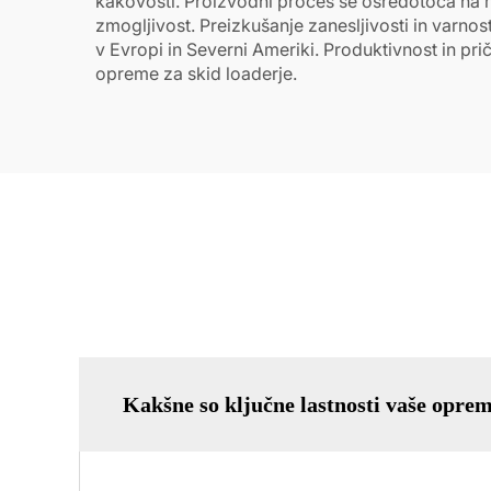
kakovosti. Proizvodni proces se osredotoča na m
zmogljivost. Preizkušanje zanesljivosti in varnos
v Evropi in Severni Ameriki. Produktivnost in pr
opreme za skid loaderje.
Kakšne so ključne lastnosti vaše oprem