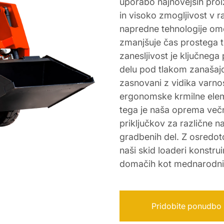
uporabo najnovejših proi
in visoko zmogljivost v ra
napredne tehnologije om
zmanjšuje čas prostega t
zanesljivost je ključnega 
delu pod tlakom zanašajo
zasnovani z vidika varnos
ergonomske krmilne elem
tega je naša oprema večn
priključkov za različne n
gradbenih del. Z osredot
naši skid loaderi konstrui
domačih kot mednarodnih 
Pridobite ponudbo