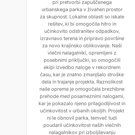
pri pretvorbi zapuščenega
urbanskega parka v živahen prostor
za skupnost. Lokalne oblasti so iskale
rešitev, ki bi omogočila hitro in
učinkovito odstranitev odpadkov,
izravnavo terena in pripravo površine
za novo krajinsko oblikovanje. Naši
vlečni nalagalniki, opremljeni z
posebnimi priključki, so omogočili
ekipi izvedbo naloge v rekordnem
času, kar je znatno zmanjšalo stroške
dela in trajanje projekta. Raznolikost
naše opreme je omogočala brezhibne
prehode med posameznimi nalogami,
kar je pokazalo njeno prilagodljivost in
učinkovitost v urbanih okoljih. Projekt
ni le obnovil parka, temveč tudi
poudaril učinkovitost naših vlečnih
nalagalnikov pri izboljševanju