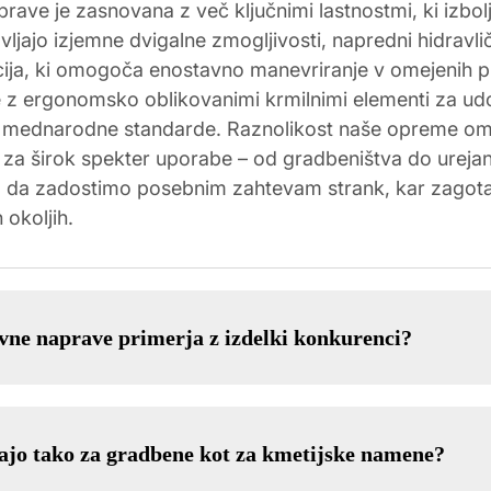
ave je zasnovana z več ključnimi lastnostmi, ki izbol
ljajo izjemne dvigalne zmogljivosti, napredni hidravlič
ija, ki omogoča enostavno manevriranje v omejenih pr
 z ergonomsko oblikovanimi krmilnimi elementi za udob
ejo mednarodne standarde. Raznolikost naše opreme omo
 za širok spekter uporabe – od gradbeništva do urejanj
, da zadostimo posebnim zahtevam strank, kar zagotav
 okoljih.
vne naprave primerja z izdelki konkurenci?
ljajo tako za gradbene kot za kmetijske namene?