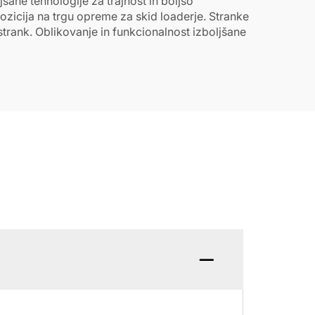
ane tehnologije za trajnost in boljšo
pozicija na trgu opreme za skid loaderje. Stranke
strank. Oblikovanje in funkcionalnost izboljšane