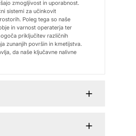
jšajo zmogljivost in uporabnost.
ni sistemi za učinkovit
ostorih. Poleg tega so naše
je in varnost operaterja ter
goča priključitev različnih
a zunanjih površin in kmetijstva.
lja, da naše ključavne nalivne