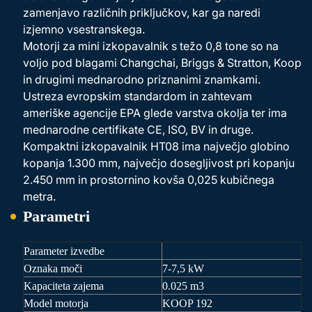
zamenjavo različnih priključkov, kar ga naredi
izjemno vsestranskega.
Motorji za mini izkopavalnik s težo 0,8 tone so na
voljo pod blagami Changchai, Briggs & Stratton, Koop
in drugimi mednarodno priznanimi znamkami.
Ustreza evropskim standardom in zahtevam
ameriške agencije EPA glede varstva okolja ter ima
mednarodne certifikate CE, ISO, BV in druge.
Kompaktni izkopavalnik HT08 ima največjo globino
kopanja 1.300 mm, največjo dosegljivost pri kopanju
2.450 mm in prostornino kovša 0,025 kubičnega
metra.
Parametri
Parameter izvedbe
Oznaka moči
7-7,5 kW
Kapaciteta zajema
0.025 m3
Model motorja
KOOP
192