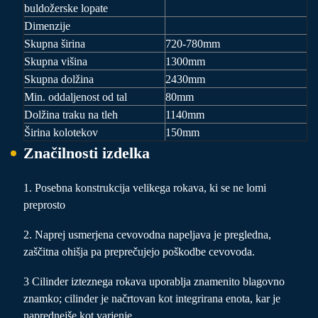
buldožerske lopate
Dimenzije
Skupna širina
720-780mm
Skupna višina
1300mm
Skupna dolžina
2430mm
Min. oddaljenost od tal
80mm
Dolžina traku na tleh
1140mm
Širina kolotekov
150mm
Značilnosti izdelka
1. Posebna konstrukcija velikega rokava, ki se ne lomi
preprosto
2. Naprej usmerjena cevovodna napeljava je pregledna,
zaščitna ohišja pa preprečujejo poškodbe cevovoda.
3 Cilinder izteznega rokava uporablja znamenito blagovno
znamko; cilinder je načrtovan kot integrirana enota, kar je
naprednejše kot varjenje.