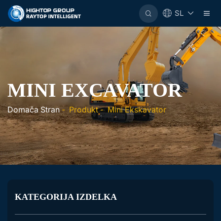
SL
MINI EXCAVATOR
Domača Stran
-
Produkt
-
Mini Ekskavator
KATEGORIJA IZDELKA