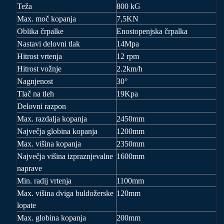
Teža
800
kG
Max. moč kopanja
7,5KN
Oblika črpalke
Enostopenjska črpalka
Nastavi delovni tlak
14Mpa
Hitrost vrtenja
12 rpm
Hitrost vožnje
2.2km/h
Nagnjenost
30°
Tlač na tleh
19Kpa
Delovni razpon
Max. razdalja kopanja
2450mm
Največja globina kopanja
1200mm
Max. višina kopanja
2350mm
Največja višina izpraznjevalne
1600mm
naprave
Min. radij vrtenja
1100mm
Max. višina dviga buldožerske
120mm
lopate
Max. globina kopanja
200mm