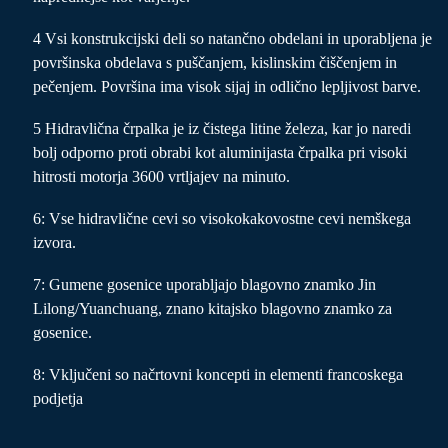
4 Vsi konstrukcijski deli so natančno obdelani in uporabljena je
površinska obdelava s puščanjem, kislinskim čiščenjem in
pečenjem. Površina ima visok sijaj in odlično lepljivost barve.
5 Hidravlična črpalka je iz čistega litine železa, kar jo naredi
bolj odporno proti obrabi kot aluminijasta črpalka pri visoki
hitrosti motorja 3600 vrtljajev na minuto.
6: Vse hidravlične cevi so visokokakovostne cevi nemškega
izvora.
7: Gumene gosenice uporabljajo blagovno znamko Jin
Lilong/Yuanchuang, znano kitajsko blagovno znamko za
gosenice.
8: Vključeni so načrtovni koncepti in elementi francoskega
podjetja